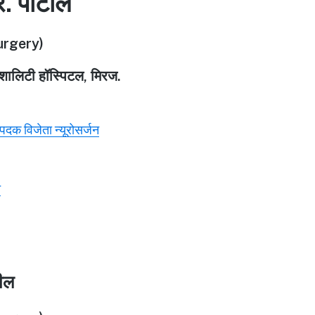
र. पाटील
rgery)
पेशालिटी हॉस्पिटल, मिरज.
ण पदक विजेता न्यूरोसर्जन
े
टील