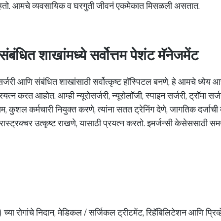
राहतो. आमचे व्यवसायिक व घरगुती जीवनं एकमेकात मिसळली असतात.
ंबंधित शाखांमध्ये सर्वोत्तम पेशंट मॅनेजमेंट
रोसर्जरी आणि संबंधित शाखांसाठी सर्वोत्कृष्ट हॉस्पिटल बनणे, हे आमचे ध्येय
्रयत्न करत आहोत. आम्ही न्यूरोसर्जरी, न्यूरोलॉजी, स्पाइन सर्जरी, ट्रॉमा सर
तम, कुशल कर्मचारी नियुक्त करणे, त्यांना सतत ट्रेनिंग देणे, जागतिक दर्ज
्रास्ट्रक्चर उत्कृष्ट राखणे, यासाठी प्रयत्न करतो. इमर्जन्सी केसेससाठी स
ीम) च्या रोगांचे निदान, मेडिकल / सर्जिकल ट्रीटमेंट, रिहॅबिलिटेशन आणि प्रिव