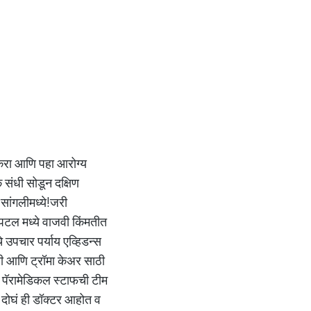
 करा आणि पहा आरोग्य
 संधी सोडून दक्षिण
 सांगलीमध्ये!जरी
पिटल मध्ये वाजवी किंमतीत
े उपचार पर्याय एव्हिडन्स
्सी आणि ट्रॉमा केअर साठी
 व पॅरामेडिकल स्टाफची टीम
 दोघं ही डॉक्टर आहोत व