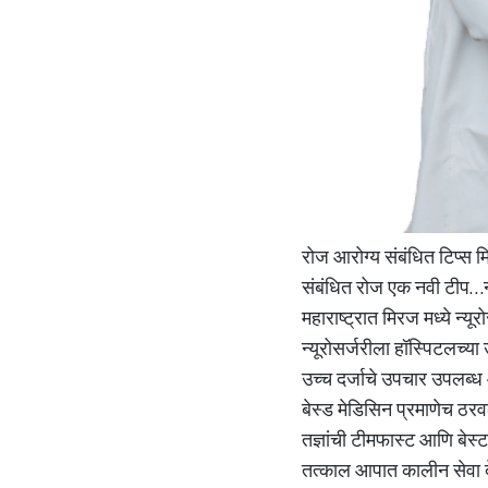
रोज आरोग्य संबंधित टिप्स 
संबंधित रोज एक नवी टीप…न्
महाराष्ट्रात मिरज मध्ये न्य
न्यूरोसर्जरीला हॉस्पिटलच्य
उच्च दर्जाचे उपचार उपलब्ध आ
बेस्ड मेडिसिन प्रमाणेच ठरव
तज्ञांची टीमफास्ट आणि बेस्
तत्काल आपात कालीन सेवा दे