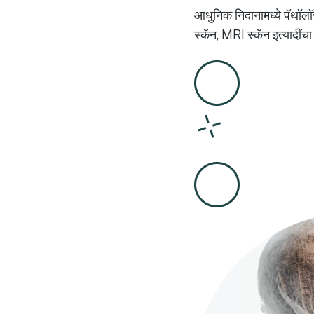
आधुनिक निदानामध्ये पॅथॉलॉज
स्कॅन, MRI स्कॅन इत्यादींच