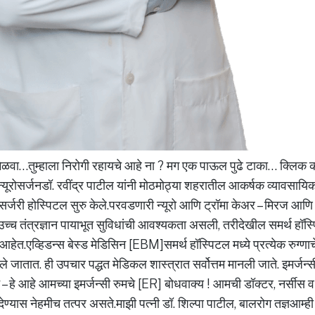
मिळवा…तुम्हाला निरोगी रहायचे आहे ना ? मग एक पाऊल पुढे टाका… क्लिक
यूरोसर्जनडॉ. रवींद्र पाटील यांनी मोठमोठ्या शहरातील आकर्षक व्यावसायिक
ूरोसर्जरी होस्पिटल सुरु केले.परवडणारी न्यूरो आणि ट्रॉमा केअर – मिरज आणि
ा उच्च तंत्रज्ञान पायाभूत सुविधांची आवश्यकता असली, तरीदेखील समर्थ हॉस्
हेत.एव्हिडन्स बेस्ड मेडिसिन [EBM]समर्थ हॉस्पिटल मध्ये प्रत्येक रुग्णाच
ले जातात. ही उपचार पद्धत मेडिकल शास्त्रात सर्वोत्तम मानली जाते. इमर्जन
ट – हे आहे आमच्या इमर्जन्सी रुमचे [ER] बोधवाक्य ! आमची डॉक्टर, नर्सीस
ण्यास नेहमीच तत्पर असते.माझी पत्नी डॉ. शिल्पा पाटील, बालरोग तज्ञआम्ही