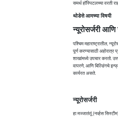
समर्थ हॉस्पिटलच्या वरती 
थोडेसे आमच्या विषयी
न्यूरोसर्जरी आणि स
पश्चिम महाराष्ट्रातील, न्यू
पूर्ण करण्यासाठी अहोरात्र प
शाखांमध्ये उपचार करतो. उत्
वापरणे, आणि बिल्डिंगचे इन्फ
कार्यरत असते.
न्यूरोसर्जरी
हा मज्जातंतूं (नर्व्हस सिस्ट