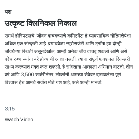
यश
उत्कृष्ट क्लिनिकल निकाल
समर्थ हॉस्पिटलचे ‘जीवन वाचवण्याचे कमिटमेंट’ हे व्यावसायिक नीतिमत्तेपेक्षा
अधिक एक संस्कृती आहे. बर्‍याचवेळा न्यूरोसर्जरी आणि ट्रॉमा ह्या दोन्ही
जीवघेण्या स्थिती असूनदेखील, आम्ही अनेक जीव वाचवू शकलो आणि असे
बरेच रुग्ण ज्यांना बरे होण्याची आशा नव्हती, त्यांना संपूर्ण फंक्शनल रिकव्हरी
साध्य करण्यात मदत करू शकलो, हे सांगताना आम्हाला अभिमान वाटतो. तीन
वर्ष आणि 3,500 सर्जरीनंतर, लोकांनी आमच्या सेवेवर दाखवलेला पूर्ण
विश्वास हेच आमचे सर्वात मोठे यश आहे, असे आम्ही मानतो.
3:15
Watch Video