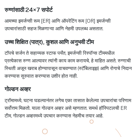
रुग्णांसाठी 24×7 सपोर्ट
आमच्या इमर्जन्सी रूम [ER] आणि ऑपरेटिंग रूम [OR] इमर्जन्सी
उपचारांसाठी सहज मिळणाऱ्या आणि नेहमी उपलब्ध असतात.
उच्च शिक्षित (पात्र), कुशल आणि अनुभवी टीम
टॉपचे सर्जन ते सहाय्यक स्टाफ पर्यंत, इमर्जन्सी रिस्पॉन्स टीममधील
प्रत्येकास रुग्ण आल्यावर त्यांनी काय काम करायचे, हे माहित असते. रुग्णाची
स्थिती अजून खराब होण्यापासून वाचवण्यात (स्टॅबिलाइझ) आणि रोगाचे निदान
करण्यास सुरुवात करण्यास उशीर होत नाही.
गोल्डन अव्हर
ट्रॉमामध्ये, घटना घडल्यानंतर लगेच एका तासात केलेल्या उपचारांचा परिणाम
सर्वोत्तम मिळतो. याला गोल्डन अव्हर असे म्हणतात. समर्थ हॉस्पिटलची ER
टीम, गोल्डन अव्हरमध्ये उपचार करण्यास नेहमीच तयार आहे.