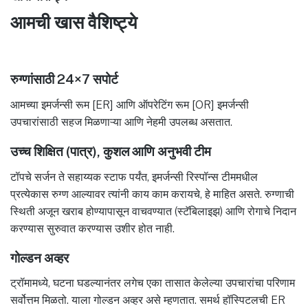
आमची खास वैशिष्ट्ये
रुग्णांसाठी 24×7 सपोर्ट
आमच्या इमर्जन्सी रूम [ER] आणि ऑपरेटिंग रूम [OR] इमर्जन्सी
उपचारांसाठी सहज मिळणाऱ्या आणि नेहमी उपलब्ध असतात.
उच्च शिक्षित (पात्र), कुशल आणि अनुभवी टीम
टॉपचे सर्जन ते सहाय्यक स्टाफ पर्यंत, इमर्जन्सी रिस्पॉन्स टीममधील
प्रत्येकास रुग्ण आल्यावर त्यांनी काय काम करायचे, हे माहित असते. रुग्णाची
स्थिती अजून खराब होण्यापासून वाचवण्यात (स्टॅबिलाइझ) आणि रोगाचे निदान
करण्यास सुरुवात करण्यास उशीर होत नाही.
गोल्डन अव्हर
ट्रॉमामध्ये, घटना घडल्यानंतर लगेच एका तासात केलेल्या उपचारांचा परिणाम
सर्वोत्तम मिळतो. याला गोल्डन अव्हर असे म्हणतात. समर्थ हॉस्पिटलची ER