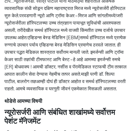
टीप…न्यूरोसर्जनडॉ. रवींद्र पाटील यांनी मोठमोठ्या शहरातील आकर्षक
व्यावसायिक संधी सोडून दक्षिण महाराष्ट्रात मिरज मध्ये न्यूरोसर्जरी होस्पिटल
सुरु केले.परवडणारी न्यूरो आणि ट्रॉमा केअर – मिरज आणि सांगलीमध्ये!जरी
न्यूरोसर्जरीला हॉस्पिटलच्या उच्च तंत्रज्ञान पायाभूत सुविधांची आवश्यकता
असली, तरीदेखील समर्थ हॉस्पिटल मध्ये वाजवी किंमतीत उच्च दर्जाचे उपचार
उपलब्ध आहेत.एव्हिडन्स बेस्ड मेडिसिन [EBM]समर्थ हॉस्पिटल मध्ये प्रत्येक
रुग्णाचे उपचार पर्याय एव्हिडन्स बेस्ड मेडिसिन प्रमाणेच ठरवले जातात. ही
उपचार पद्धत मेडिकल शास्त्रात सर्वोत्तम मानली जाते. इमर्जन्सी आणि ट्रॉमा
केअर साठी तज्ञांची टीमफास्ट आणि बेस्ट – हे आहे आमच्या इमर्जन्सी रुमचे
[ER] बोधवाक्य ! आमची डॉक्टर, नर्सीस व पॅरामेडिकल स्टाफची टीम तत्काल
आपात कालीन सेवा देण्यास नेहमीच तत्पर असते.माझी पत्नी डॉ. शिल्पा
पाटील, बालरोग तज्ञआम्ही दोघं ही डॉक्टर आहोत व समर्थ हॉस्पिटलच्या वरती
राहतो. आमचे व्यवसायिक व घरगुती जीवनं एकमेकात मिसळली असतात.
थोडेसे आमच्या विषयी
न्यूरोसर्जरी आणि संबंधित शाखांमध्ये सर्वोत्तम
पेशंट मॅनेजमेंट