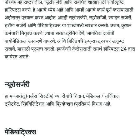
पश्चिम महाराष्ट्रातील, न्यूरोसर्जरी आणि संबंधित शाखांसाठी सर्वोत्कृष्ट
हॉस्पिटल बनणे, हे आमचे ध्येय आहे आणि आम्ही आमचे कार्य पूर्ण करण्यासाठी
अहोरात्र प्रयत्न करत आहोत. आम्ही न्यूरोसर्जरी, न्यूरोलॉजी, स्पाइन सर्जरी,
ट्रॉमा सर्जरी आणि पेडियाट्रिक्स या शाखांमध्ये उपचार करतो. उत्तम, कुशल
कर्मचारी नियुक्त करणे, त्यांना सतत ट्रेनिंग देणे, जागतिक दर्जाची
बायोमेडिकल उपकरणे वापरणे, आणि बिल्डिंगचे इन्फ्रास्ट्रक्चर उत्कृष्ट
राखणे, यासाठी प्रयत्न करतो. इमर्जन्सी केसेससाठी समर्थ हॉस्पिटल 24 तास
कार्यरत असते.
न्यूरोसर्जरी
हा मज्जातंतूं (नर्व्हस सिस्टीम) च्या रोगांचे निदान, मेडिकल / सर्जिकल
ट्रीटमेंट, रिहॅबिलिटेशन आणि प्रिव्हेन्शन (प्रतिबंध) विभाग आहे.
पेडियाट्रिक्स