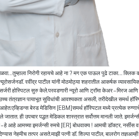
मिळवा…तुम्हाला निरोगी रहायचे आहे ना ? मग एक पाऊल पुढे टाका… क्लिक
यूरोसर्जनडॉ. रवींद्र पाटील यांनी मोठमोठ्या शहरातील आकर्षक व्यावसायिक
ूरोसर्जरी होस्पिटल सुरु केले.परवडणारी न्यूरो आणि ट्रॉमा केअर – मिरज आणि
ा उच्च तंत्रज्ञान पायाभूत सुविधांची आवश्यकता असली, तरीदेखील समर्थ हॉस्
हेत.एव्हिडन्स बेस्ड मेडिसिन [EBM]समर्थ हॉस्पिटल मध्ये प्रत्येक रुग्णाच
ले जातात. ही उपचार पद्धत मेडिकल शास्त्रात सर्वोत्तम मानली जाते. इमर्जन
ट – हे आहे आमच्या इमर्जन्सी रुमचे [ER] बोधवाक्य ! आमची डॉक्टर, नर्सीस
ण्यास नेहमीच तत्पर असते.माझी पत्नी डॉ. शिल्पा पाटील, बालरोग तज्ञआम्ही