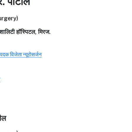
र. पाटील
rgery)
पेशालिटी हॉस्पिटल, मिरज.
ण पदक विजेता न्यूरोसर्जन
े
टील