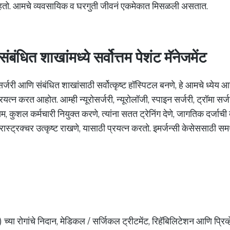
राहतो. आमचे व्यवसायिक व घरगुती जीवनं एकमेकात मिसळली असतात.
ंबंधित शाखांमध्ये सर्वोत्तम पेशंट मॅनेजमेंट
रोसर्जरी आणि संबंधित शाखांसाठी सर्वोत्कृष्ट हॉस्पिटल बनणे, हे आमचे ध्येय
्रयत्न करत आहोत. आम्ही न्यूरोसर्जरी, न्यूरोलॉजी, स्पाइन सर्जरी, ट्रॉमा सर
तम, कुशल कर्मचारी नियुक्त करणे, त्यांना सतत ट्रेनिंग देणे, जागतिक दर्ज
्रास्ट्रक्चर उत्कृष्ट राखणे, यासाठी प्रयत्न करतो. इमर्जन्सी केसेससाठी स
ीम) च्या रोगांचे निदान, मेडिकल / सर्जिकल ट्रीटमेंट, रिहॅबिलिटेशन आणि प्रिव