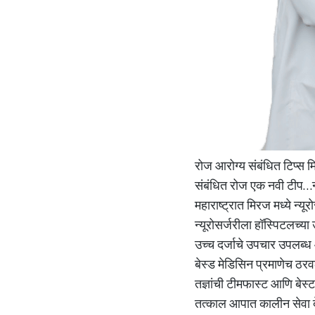
रोज आरोग्य संबंधित टिप्स 
संबंधित रोज एक नवी टीप…न्
महाराष्ट्रात मिरज मध्ये न्य
न्यूरोसर्जरीला हॉस्पिटलच्य
उच्च दर्जाचे उपचार उपलब्ध आ
बेस्ड मेडिसिन प्रमाणेच ठरव
तज्ञांची टीमफास्ट आणि बेस्
तत्काल आपात कालीन सेवा दे