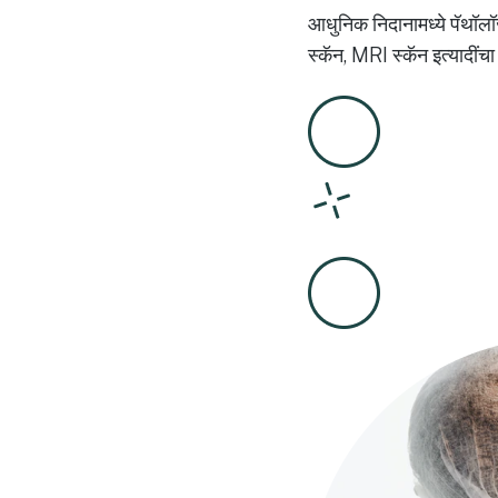
आधुनिक निदानामध्ये पॅथॉलॉज
स्कॅन, MRI स्कॅन इत्यादींच