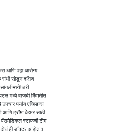
 करा आणि पहा आरोग्य
 संधी सोडून दक्षिण
 सांगलीमध्ये!जरी
पिटल मध्ये वाजवी किंमतीत
े उपचार पर्याय एव्हिडन्स
्सी आणि ट्रॉमा केअर साठी
 व पॅरामेडिकल स्टाफची टीम
 दोघं ही डॉक्टर आहोत व