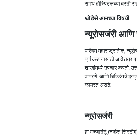
समर्थ हॉस्पिटलच्या वरती 
थोडेसे आमच्या विषयी
न्यूरोसर्जरी आणि स
पश्चिम महाराष्ट्रातील, न्यू
पूर्ण करण्यासाठी अहोरात्र प
शाखांमध्ये उपचार करतो. उत्
वापरणे, आणि बिल्डिंगचे इन्फ
कार्यरत असते.
न्यूरोसर्जरी
हा मज्जातंतूं (नर्व्हस सिस्ट