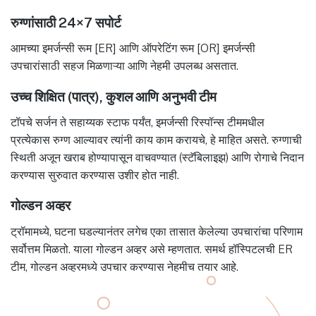
रुग्णांसाठी 24×7 सपोर्ट
आमच्या इमर्जन्सी रूम [ER] आणि ऑपरेटिंग रूम [OR] इमर्जन्सी
उपचारांसाठी सहज मिळणाऱ्या आणि नेहमी उपलब्ध असतात.
उच्च शिक्षित (पात्र), कुशल आणि अनुभवी टीम
टॉपचे सर्जन ते सहाय्यक स्टाफ पर्यंत, इमर्जन्सी रिस्पॉन्स टीममधील
प्रत्येकास रुग्ण आल्यावर त्यांनी काय काम करायचे, हे माहित असते. रुग्णाची
स्थिती अजून खराब होण्यापासून वाचवण्यात (स्टॅबिलाइझ) आणि रोगाचे निदान
करण्यास सुरुवात करण्यास उशीर होत नाही.
गोल्डन अव्हर
ट्रॉमामध्ये, घटना घडल्यानंतर लगेच एका तासात केलेल्या उपचारांचा परिणाम
सर्वोत्तम मिळतो. याला गोल्डन अव्हर असे म्हणतात. समर्थ हॉस्पिटलची ER
टीम, गोल्डन अव्हरमध्ये उपचार करण्यास नेहमीच तयार आहे.