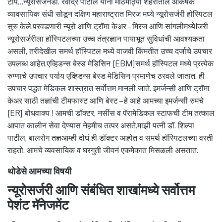
टीप…न्यूरोसर्जनडॉ. रवींद्र पाटील यांनी मोठमोठ्या शहरातील आकर्षक
व्यावसायिक संधी सोडून दक्षिण महाराष्ट्रात मिरज मध्ये न्यूरोसर्जरी होस्पिटल
सुरु केले.परवडणारी न्यूरो आणि ट्रॉमा केअर – मिरज आणि सांगलीमध्ये!जरी
न्यूरोसर्जरीला हॉस्पिटलच्या उच्च तंत्रज्ञान पायाभूत सुविधांची आवश्यकता
असली, तरीदेखील समर्थ हॉस्पिटल मध्ये वाजवी किंमतीत उच्च दर्जाचे उपचार
उपलब्ध आहेत.एव्हिडन्स बेस्ड मेडिसिन [EBM]समर्थ हॉस्पिटल मध्ये प्रत्येक
रुग्णाचे उपचार पर्याय एव्हिडन्स बेस्ड मेडिसिन प्रमाणेच ठरवले जातात. ही
उपचार पद्धत मेडिकल शास्त्रात सर्वोत्तम मानली जाते. इमर्जन्सी आणि ट्रॉमा
केअर साठी तज्ञांची टीमफास्ट आणि बेस्ट – हे आहे आमच्या इमर्जन्सी रुमचे
[ER] बोधवाक्य ! आमची डॉक्टर, नर्सीस व पॅरामेडिकल स्टाफची टीम तत्काल
आपात कालीन सेवा देण्यास नेहमीच तत्पर असते.माझी पत्नी डॉ. शिल्पा
पाटील, बालरोग तज्ञआम्ही दोघं ही डॉक्टर आहोत व समर्थ हॉस्पिटलच्या वरती
राहतो. आमचे व्यवसायिक व घरगुती जीवनं एकमेकात मिसळली असतात.
थोडेसे आमच्या विषयी
न्यूरोसर्जरी आणि संबंधित शाखांमध्ये सर्वोत्तम
पेशंट मॅनेजमेंट