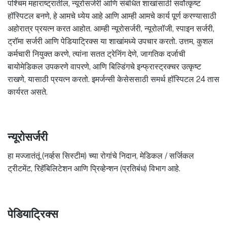
पश्चिम महाराष्ट्रातील, न्यूरोसर्जरी आणि संबंधित शाखांसाठी सर्वोत्कृष्ट
हॉस्पिटल बनणे, हे आमचे ध्येय आहे आणि आम्ही आमचे कार्य पूर्ण करण्यासाठी
अहोरात्र प्रयत्न करत आहोत. आम्ही न्यूरोसर्जरी, न्यूरोलॉजी, स्पाइन सर्जरी,
ट्रॉमा सर्जरी आणि पेडियाट्रिक्स या शाखांमध्ये उपचार करतो. उत्तम, कुशल
कर्मचारी नियुक्त करणे, त्यांना सतत ट्रेनिंग देणे, जागतिक दर्जाची
बायोमेडिकल उपकरणे वापरणे, आणि बिल्डिंगचे इन्फ्रास्ट्रक्चर उत्कृष्ट
राखणे, यासाठी प्रयत्न करतो. इमर्जन्सी केसेससाठी समर्थ हॉस्पिटल 24 तास
कार्यरत असते.
न्यूरोसर्जरी
हा मज्जातंतूं (नर्व्हस सिस्टीम) च्या रोगांचे निदान, मेडिकल / सर्जिकल
ट्रीटमेंट, रिहॅबिलिटेशन आणि प्रिव्हेन्शन (प्रतिबंध) विभाग आहे.
पेडियाट्रिक्स