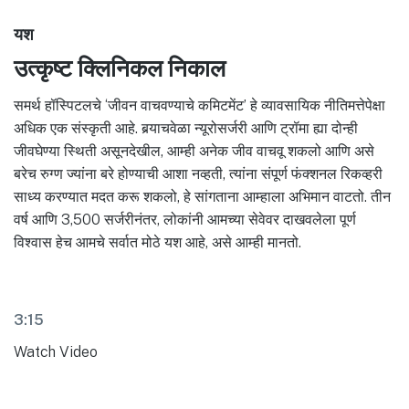
यश
उत्कृष्ट क्लिनिकल निकाल
समर्थ हॉस्पिटलचे ‘जीवन वाचवण्याचे कमिटमेंट’ हे व्यावसायिक नीतिमत्तेपेक्षा
अधिक एक संस्कृती आहे. बर्‍याचवेळा न्यूरोसर्जरी आणि ट्रॉमा ह्या दोन्ही
जीवघेण्या स्थिती असूनदेखील, आम्ही अनेक जीव वाचवू शकलो आणि असे
बरेच रुग्ण ज्यांना बरे होण्याची आशा नव्हती, त्यांना संपूर्ण फंक्शनल रिकव्हरी
साध्य करण्यात मदत करू शकलो, हे सांगताना आम्हाला अभिमान वाटतो. तीन
वर्ष आणि 3,500 सर्जरीनंतर, लोकांनी आमच्या सेवेवर दाखवलेला पूर्ण
विश्वास हेच आमचे सर्वात मोठे यश आहे, असे आम्ही मानतो.
3:15
Watch Video