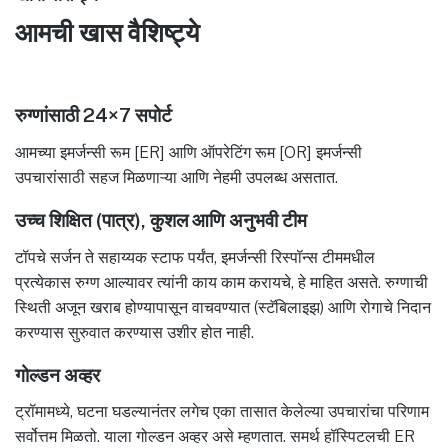
आमची खास वैशिष्ट्ये
रुग्णांसाठी 24×7 सपोर्ट
आमच्या इमर्जन्सी रूम [ER] आणि ऑपरेटिंग रूम [OR] इमर्जन्सी
उपचारांसाठी सहज मिळणाऱ्या आणि नेहमी उपलब्ध असतात.
उच्च शिक्षित (पात्र), कुशल आणि अनुभवी टीम
टॉपचे सर्जन ते सहाय्यक स्टाफ पर्यंत, इमर्जन्सी रिस्पॉन्स टीममधील
प्रत्येकास रुग्ण आल्यावर त्यांनी काय काम करायचे, हे माहित असते. रुग्णाची
स्थिती अजून खराब होण्यापासून वाचवण्यात (स्टॅबिलाइझ) आणि रोगाचे निदान
करण्यास सुरुवात करण्यास उशीर होत नाही.
गोल्डन अव्हर
ट्रॉमामध्ये, घटना घडल्यानंतर लगेच एका तासात केलेल्या उपचारांचा परिणाम
सर्वोत्तम मिळतो. याला गोल्डन अव्हर असे म्हणतात. समर्थ हॉस्पिटलची ER