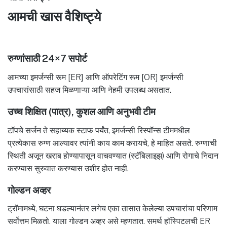
आमची खास वैशिष्ट्ये
रुग्णांसाठी 24×7 सपोर्ट
आमच्या इमर्जन्सी रूम [ER] आणि ऑपरेटिंग रूम [OR] इमर्जन्सी
उपचारांसाठी सहज मिळणाऱ्या आणि नेहमी उपलब्ध असतात.
उच्च शिक्षित (पात्र), कुशल आणि अनुभवी टीम
टॉपचे सर्जन ते सहाय्यक स्टाफ पर्यंत, इमर्जन्सी रिस्पॉन्स टीममधील
प्रत्येकास रुग्ण आल्यावर त्यांनी काय काम करायचे, हे माहित असते. रुग्णाची
स्थिती अजून खराब होण्यापासून वाचवण्यात (स्टॅबिलाइझ) आणि रोगाचे निदान
करण्यास सुरुवात करण्यास उशीर होत नाही.
गोल्डन अव्हर
ट्रॉमामध्ये, घटना घडल्यानंतर लगेच एका तासात केलेल्या उपचारांचा परिणाम
सर्वोत्तम मिळतो. याला गोल्डन अव्हर असे म्हणतात. समर्थ हॉस्पिटलची ER