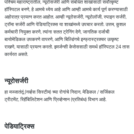
पश्चिम महाराष्ट्रातील, न्यूरोसर्जरी आणि संबंधित शाखांसाठी सर्वोत्कृष्ट
हॉस्पिटल बनणे, हे आमचे ध्येय आहे आणि आम्ही आमचे कार्य पूर्ण करण्यासाठी
अहोरात्र प्रयत्न करत आहोत. आम्ही न्यूरोसर्जरी, न्यूरोलॉजी, स्पाइन सर्जरी,
ट्रॉमा सर्जरी आणि पेडियाट्रिक्स या शाखांमध्ये उपचार करतो. उत्तम, कुशल
कर्मचारी नियुक्त करणे, त्यांना सतत ट्रेनिंग देणे, जागतिक दर्जाची
बायोमेडिकल उपकरणे वापरणे, आणि बिल्डिंगचे इन्फ्रास्ट्रक्चर उत्कृष्ट
राखणे, यासाठी प्रयत्न करतो. इमर्जन्सी केसेससाठी समर्थ हॉस्पिटल 24 तास
कार्यरत असते.
न्यूरोसर्जरी
हा मज्जातंतूं (नर्व्हस सिस्टीम) च्या रोगांचे निदान, मेडिकल / सर्जिकल
ट्रीटमेंट, रिहॅबिलिटेशन आणि प्रिव्हेन्शन (प्रतिबंध) विभाग आहे.
पेडियाट्रिक्स