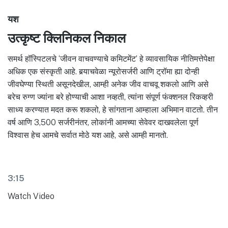
यश
उत्कृष्ट क्लिनिकल निकाल
समर्थ हॉस्पिटलचे ‘जीवन वाचवण्याचे कमिटमेंट’ हे व्यावसायिक नीतिमत्तेपेक्षा
अधिक एक संस्कृती आहे. बर्‍याचवेळा न्यूरोसर्जरी आणि ट्रॉमा ह्या दोन्ही
जीवघेण्या स्थिती असूनदेखील, आम्ही अनेक जीव वाचवू शकलो आणि असे
बरेच रुग्ण ज्यांना बरे होण्याची आशा नव्हती, त्यांना संपूर्ण फंक्शनल रिकव्हरी
साध्य करण्यात मदत करू शकलो, हे सांगताना आम्हाला अभिमान वाटतो. तीन
वर्ष आणि 3,500 सर्जरीनंतर, लोकांनी आमच्या सेवेवर दाखवलेला पूर्ण
विश्वास हेच आमचे सर्वात मोठे यश आहे, असे आम्ही मानतो.
3:15
Watch Video