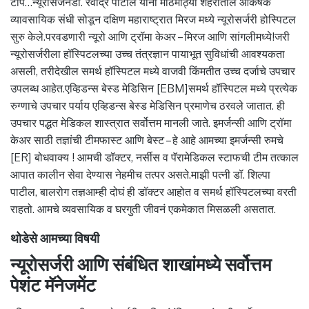
टीप…न्यूरोसर्जनडॉ. रवींद्र पाटील यांनी मोठमोठ्या शहरातील आकर्षक
व्यावसायिक संधी सोडून दक्षिण महाराष्ट्रात मिरज मध्ये न्यूरोसर्जरी होस्पिटल
सुरु केले.परवडणारी न्यूरो आणि ट्रॉमा केअर – मिरज आणि सांगलीमध्ये!जरी
न्यूरोसर्जरीला हॉस्पिटलच्या उच्च तंत्रज्ञान पायाभूत सुविधांची आवश्यकता
असली, तरीदेखील समर्थ हॉस्पिटल मध्ये वाजवी किंमतीत उच्च दर्जाचे उपचार
उपलब्ध आहेत.एव्हिडन्स बेस्ड मेडिसिन [EBM]समर्थ हॉस्पिटल मध्ये प्रत्येक
रुग्णाचे उपचार पर्याय एव्हिडन्स बेस्ड मेडिसिन प्रमाणेच ठरवले जातात. ही
उपचार पद्धत मेडिकल शास्त्रात सर्वोत्तम मानली जाते. इमर्जन्सी आणि ट्रॉमा
केअर साठी तज्ञांची टीमफास्ट आणि बेस्ट – हे आहे आमच्या इमर्जन्सी रुमचे
[ER] बोधवाक्य ! आमची डॉक्टर, नर्सीस व पॅरामेडिकल स्टाफची टीम तत्काल
आपात कालीन सेवा देण्यास नेहमीच तत्पर असते.माझी पत्नी डॉ. शिल्पा
पाटील, बालरोग तज्ञआम्ही दोघं ही डॉक्टर आहोत व समर्थ हॉस्पिटलच्या वरती
राहतो. आमचे व्यवसायिक व घरगुती जीवनं एकमेकात मिसळली असतात.
थोडेसे आमच्या विषयी
न्यूरोसर्जरी आणि संबंधित शाखांमध्ये सर्वोत्तम
पेशंट मॅनेजमेंट