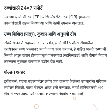
रुग्णांसाठी 24×7 सपोर्ट
आमच्या इमर्जन्सी रूम [ER] आणि ऑपरेटिंग रूम [OR] इमर्जन्सी
उपचारांसाठी सहज मिळणाऱ्या आणि नेहमी उपलब्ध असतात.
उच्च शिक्षित (पात्र), कुशल आणि अनुभवी टीम
टॉपचे सर्जन ते सहाय्यक स्टाफ पर्यंत, इमर्जन्सी रिस्पॉन्स टीममधील
प्रत्येकास रुग्ण आल्यावर त्यांनी काय काम करायचे, हे माहित असते. रुग्णाची
स्थिती अजून खराब होण्यापासून वाचवण्यात (स्टॅबिलाइझ) आणि रोगाचे निदान
करण्यास सुरुवात करण्यास उशीर होत नाही.
गोल्डन अव्हर
ट्रॉमामध्ये, घटना घडल्यानंतर लगेच एका तासात केलेल्या उपचारांचा परिणाम
सर्वोत्तम मिळतो. याला गोल्डन अव्हर असे म्हणतात. समर्थ हॉस्पिटलची ER
टीम, गोल्डन अव्हरमध्ये उपचार करण्यास नेहमीच तयार आहे.