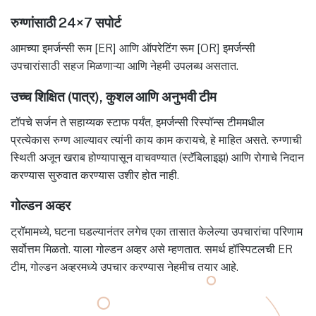
रुग्णांसाठी 24×7 सपोर्ट
आमच्या इमर्जन्सी रूम [ER] आणि ऑपरेटिंग रूम [OR] इमर्जन्सी
उपचारांसाठी सहज मिळणाऱ्या आणि नेहमी उपलब्ध असतात.
उच्च शिक्षित (पात्र), कुशल आणि अनुभवी टीम
टॉपचे सर्जन ते सहाय्यक स्टाफ पर्यंत, इमर्जन्सी रिस्पॉन्स टीममधील
प्रत्येकास रुग्ण आल्यावर त्यांनी काय काम करायचे, हे माहित असते. रुग्णाची
स्थिती अजून खराब होण्यापासून वाचवण्यात (स्टॅबिलाइझ) आणि रोगाचे निदान
करण्यास सुरुवात करण्यास उशीर होत नाही.
गोल्डन अव्हर
ट्रॉमामध्ये, घटना घडल्यानंतर लगेच एका तासात केलेल्या उपचारांचा परिणाम
सर्वोत्तम मिळतो. याला गोल्डन अव्हर असे म्हणतात. समर्थ हॉस्पिटलची ER
टीम, गोल्डन अव्हरमध्ये उपचार करण्यास नेहमीच तयार आहे.