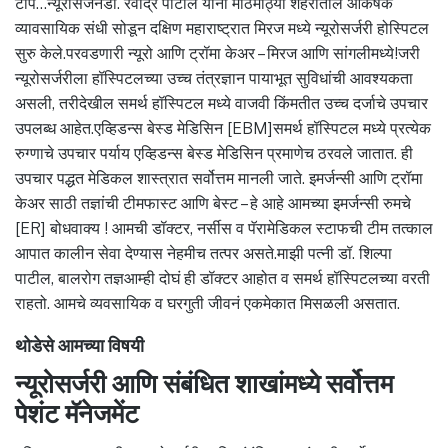
टीप…न्यूरोसर्जनडॉ. रवींद्र पाटील यांनी मोठमोठ्या शहरातील आकर्षक
व्यावसायिक संधी सोडून दक्षिण महाराष्ट्रात मिरज मध्ये न्यूरोसर्जरी होस्पिटल
सुरु केले.परवडणारी न्यूरो आणि ट्रॉमा केअर – मिरज आणि सांगलीमध्ये!जरी
न्यूरोसर्जरीला हॉस्पिटलच्या उच्च तंत्रज्ञान पायाभूत सुविधांची आवश्यकता
असली, तरीदेखील समर्थ हॉस्पिटल मध्ये वाजवी किंमतीत उच्च दर्जाचे उपचार
उपलब्ध आहेत.एव्हिडन्स बेस्ड मेडिसिन [EBM]समर्थ हॉस्पिटल मध्ये प्रत्येक
रुग्णाचे उपचार पर्याय एव्हिडन्स बेस्ड मेडिसिन प्रमाणेच ठरवले जातात. ही
उपचार पद्धत मेडिकल शास्त्रात सर्वोत्तम मानली जाते. इमर्जन्सी आणि ट्रॉमा
केअर साठी तज्ञांची टीमफास्ट आणि बेस्ट – हे आहे आमच्या इमर्जन्सी रुमचे
[ER] बोधवाक्य ! आमची डॉक्टर, नर्सीस व पॅरामेडिकल स्टाफची टीम तत्काल
आपात कालीन सेवा देण्यास नेहमीच तत्पर असते.माझी पत्नी डॉ. शिल्पा
पाटील, बालरोग तज्ञआम्ही दोघं ही डॉक्टर आहोत व समर्थ हॉस्पिटलच्या वरती
राहतो. आमचे व्यवसायिक व घरगुती जीवनं एकमेकात मिसळली असतात.
थोडेसे आमच्या विषयी
न्यूरोसर्जरी आणि संबंधित शाखांमध्ये सर्वोत्तम
पेशंट मॅनेजमेंट