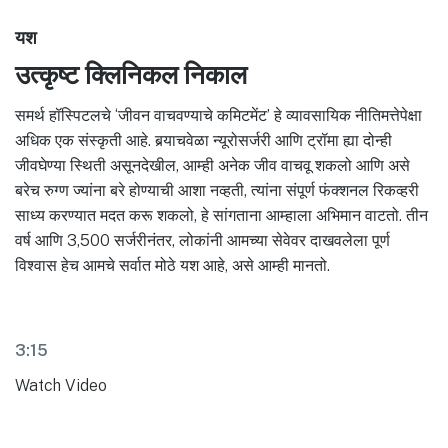
यश
उत्कृष्ट क्लिनिकल निकाल
समर्थ हॉस्पिटलचे ‘जीवन वाचवण्याचे कमिटमेंट’ हे व्यावसायिक नीतिमत्तेपेक्षा
अधिक एक संस्कृती आहे. बर्‍याचवेळा न्यूरोसर्जरी आणि ट्रॉमा ह्या दोन्ही
जीवघेण्या स्थिती असूनदेखील, आम्ही अनेक जीव वाचवू शकलो आणि असे
बरेच रुग्ण ज्यांना बरे होण्याची आशा नव्हती, त्यांना संपूर्ण फंक्शनल रिकव्हरी
साध्य करण्यात मदत करू शकलो, हे सांगताना आम्हाला अभिमान वाटतो. तीन
वर्ष आणि 3,500 सर्जरीनंतर, लोकांनी आमच्या सेवेवर दाखवलेला पूर्ण
विश्वास हेच आमचे सर्वात मोठे यश आहे, असे आम्ही मानतो.
3:15
Watch Video