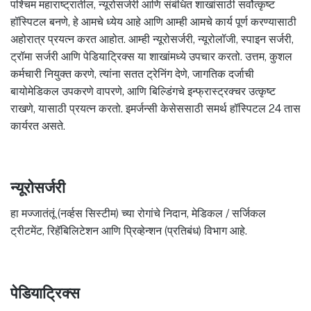
पश्चिम महाराष्ट्रातील, न्यूरोसर्जरी आणि संबंधित शाखांसाठी सर्वोत्कृष्ट
हॉस्पिटल बनणे, हे आमचे ध्येय आहे आणि आम्ही आमचे कार्य पूर्ण करण्यासाठी
अहोरात्र प्रयत्न करत आहोत. आम्ही न्यूरोसर्जरी, न्यूरोलॉजी, स्पाइन सर्जरी,
ट्रॉमा सर्जरी आणि पेडियाट्रिक्स या शाखांमध्ये उपचार करतो. उत्तम, कुशल
कर्मचारी नियुक्त करणे, त्यांना सतत ट्रेनिंग देणे, जागतिक दर्जाची
बायोमेडिकल उपकरणे वापरणे, आणि बिल्डिंगचे इन्फ्रास्ट्रक्चर उत्कृष्ट
राखणे, यासाठी प्रयत्न करतो. इमर्जन्सी केसेससाठी समर्थ हॉस्पिटल 24 तास
कार्यरत असते.
न्यूरोसर्जरी
हा मज्जातंतूं (नर्व्हस सिस्टीम) च्या रोगांचे निदान, मेडिकल / सर्जिकल
ट्रीटमेंट, रिहॅबिलिटेशन आणि प्रिव्हेन्शन (प्रतिबंध) विभाग आहे.
पेडियाट्रिक्स