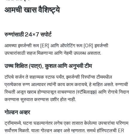
आमची खास वैशिष्ट्ये
रुग्णांसाठी 24×7 सपोर्ट
आमच्या इमर्जन्सी रूम [ER] आणि ऑपरेटिंग रूम [OR] इमर्जन्सी
उपचारांसाठी सहज मिळणाऱ्या आणि नेहमी उपलब्ध असतात.
उच्च शिक्षित (पात्र), कुशल आणि अनुभवी टीम
टॉपचे सर्जन ते सहाय्यक स्टाफ पर्यंत, इमर्जन्सी रिस्पॉन्स टीममधील
प्रत्येकास रुग्ण आल्यावर त्यांनी काय काम करायचे, हे माहित असते. रुग्णाची
स्थिती अजून खराब होण्यापासून वाचवण्यात (स्टॅबिलाइझ) आणि रोगाचे निदान
करण्यास सुरुवात करण्यास उशीर होत नाही.
गोल्डन अव्हर
ट्रॉमामध्ये, घटना घडल्यानंतर लगेच एका तासात केलेल्या उपचारांचा परिणाम
सर्वोत्तम मिळतो. याला गोल्डन अव्हर असे म्हणतात. समर्थ हॉस्पिटलची ER