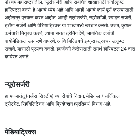
पश्चिम महाराष्ट्रातील, न्यूरोसर्जरी आणि संबंधित शाखांसाठी सर्वोत्कृष्ट
हॉस्पिटल बनणे, हे आमचे ध्येय आहे आणि आम्ही आमचे कार्य पूर्ण करण्यासाठी
अहोरात्र प्रयत्न करत आहोत. आम्ही न्यूरोसर्जरी, न्यूरोलॉजी, स्पाइन सर्जरी,
ट्रॉमा सर्जरी आणि पेडियाट्रिक्स या शाखांमध्ये उपचार करतो. उत्तम, कुशल
कर्मचारी नियुक्त करणे, त्यांना सतत ट्रेनिंग देणे, जागतिक दर्जाची
बायोमेडिकल उपकरणे वापरणे, आणि बिल्डिंगचे इन्फ्रास्ट्रक्चर उत्कृष्ट
राखणे, यासाठी प्रयत्न करतो. इमर्जन्सी केसेससाठी समर्थ हॉस्पिटल 24 तास
कार्यरत असते.
न्यूरोसर्जरी
हा मज्जातंतूं (नर्व्हस सिस्टीम) च्या रोगांचे निदान, मेडिकल / सर्जिकल
ट्रीटमेंट, रिहॅबिलिटेशन आणि प्रिव्हेन्शन (प्रतिबंध) विभाग आहे.
पेडियाट्रिक्स