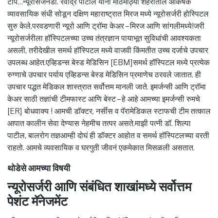
टीप…न्यूरोसर्जनडॉ. रवींद्र पाटील यांनी मोठमोठ्या शहरातील आकर्षक
व्यावसायिक संधी सोडून दक्षिण महाराष्ट्रात मिरज मध्ये न्यूरोसर्जरी होस्पिटल
सुरु केले.परवडणारी न्यूरो आणि ट्रॉमा केअर – मिरज आणि सांगलीमध्ये!जरी
न्यूरोसर्जरीला हॉस्पिटलच्या उच्च तंत्रज्ञान पायाभूत सुविधांची आवश्यकता
असली, तरीदेखील समर्थ हॉस्पिटल मध्ये वाजवी किंमतीत उच्च दर्जाचे उपचार
उपलब्ध आहेत.एव्हिडन्स बेस्ड मेडिसिन [EBM]समर्थ हॉस्पिटल मध्ये प्रत्येक
रुग्णाचे उपचार पर्याय एव्हिडन्स बेस्ड मेडिसिन प्रमाणेच ठरवले जातात. ही
उपचार पद्धत मेडिकल शास्त्रात सर्वोत्तम मानली जाते. इमर्जन्सी आणि ट्रॉमा
केअर साठी तज्ञांची टीमफास्ट आणि बेस्ट – हे आहे आमच्या इमर्जन्सी रुमचे
[ER] बोधवाक्य ! आमची डॉक्टर, नर्सीस व पॅरामेडिकल स्टाफची टीम तत्काल
आपात कालीन सेवा देण्यास नेहमीच तत्पर असते.माझी पत्नी डॉ. शिल्पा
पाटील, बालरोग तज्ञआम्ही दोघं ही डॉक्टर आहोत व समर्थ हॉस्पिटलच्या वरती
राहतो. आमचे व्यवसायिक व घरगुती जीवनं एकमेकात मिसळली असतात.
थोडेसे आमच्या विषयी
न्यूरोसर्जरी आणि संबंधित शाखांमध्ये सर्वोत्तम
पेशंट मॅनेजमेंट