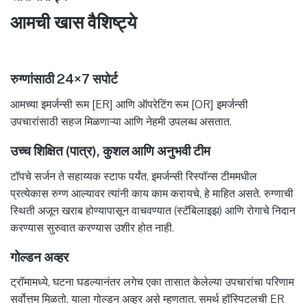
आमची खास वैशिष्ट्ये
रुग्णांसाठी 24×7 सपोर्ट
आमच्या इमर्जन्सी रूम [ER] आणि ऑपरेटिंग रूम [OR] इमर्जन्सी
उपचारांसाठी सहज मिळणाऱ्या आणि नेहमी उपलब्ध असतात.
उच्च शिक्षित (पात्र), कुशल आणि अनुभवी टीम
टॉपचे सर्जन ते सहाय्यक स्टाफ पर्यंत, इमर्जन्सी रिस्पॉन्स टीममधील
प्रत्येकास रुग्ण आल्यावर त्यांनी काय काम करायचे, हे माहित असते. रुग्णाची
स्थिती अजून खराब होण्यापासून वाचवण्यात (स्टॅबिलाइझ) आणि रोगाचे निदान
करण्यास सुरुवात करण्यास उशीर होत नाही.
गोल्डन अव्हर
ट्रॉमामध्ये, घटना घडल्यानंतर लगेच एका तासात केलेल्या उपचारांचा परिणाम
सर्वोत्तम मिळतो. याला गोल्डन अव्हर असे म्हणतात. समर्थ हॉस्पिटलची ER