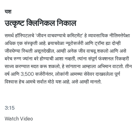
यश
उत्कृष्ट क्लिनिकल निकाल
समर्थ हॉस्पिटलचे ‘जीवन वाचवण्याचे कमिटमेंट’ हे व्यावसायिक नीतिमत्तेपेक्षा
अधिक एक संस्कृती आहे. बर्‍याचवेळा न्यूरोसर्जरी आणि ट्रॉमा ह्या दोन्ही
जीवघेण्या स्थिती असूनदेखील, आम्ही अनेक जीव वाचवू शकलो आणि असे
बरेच रुग्ण ज्यांना बरे होण्याची आशा नव्हती, त्यांना संपूर्ण फंक्शनल रिकव्हरी
साध्य करण्यात मदत करू शकलो, हे सांगताना आम्हाला अभिमान वाटतो. तीन
वर्ष आणि 3,500 सर्जरीनंतर, लोकांनी आमच्या सेवेवर दाखवलेला पूर्ण
विश्वास हेच आमचे सर्वात मोठे यश आहे, असे आम्ही मानतो.
3:15
Watch Video