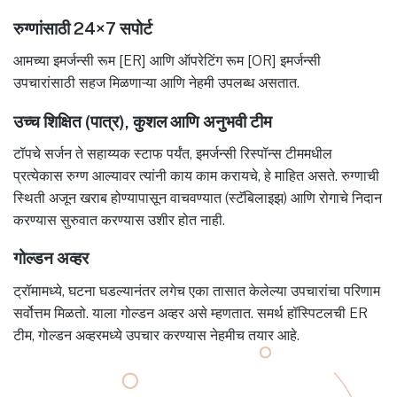
रुग्णांसाठी 24×7 सपोर्ट
आमच्या इमर्जन्सी रूम [ER] आणि ऑपरेटिंग रूम [OR] इमर्जन्सी
उपचारांसाठी सहज मिळणाऱ्या आणि नेहमी उपलब्ध असतात.
उच्च शिक्षित (पात्र), कुशल आणि अनुभवी टीम
टॉपचे सर्जन ते सहाय्यक स्टाफ पर्यंत, इमर्जन्सी रिस्पॉन्स टीममधील
प्रत्येकास रुग्ण आल्यावर त्यांनी काय काम करायचे, हे माहित असते. रुग्णाची
स्थिती अजून खराब होण्यापासून वाचवण्यात (स्टॅबिलाइझ) आणि रोगाचे निदान
करण्यास सुरुवात करण्यास उशीर होत नाही.
गोल्डन अव्हर
ट्रॉमामध्ये, घटना घडल्यानंतर लगेच एका तासात केलेल्या उपचारांचा परिणाम
सर्वोत्तम मिळतो. याला गोल्डन अव्हर असे म्हणतात. समर्थ हॉस्पिटलची ER
टीम, गोल्डन अव्हरमध्ये उपचार करण्यास नेहमीच तयार आहे.