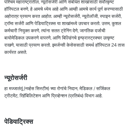
पश्चिम महाराष्ट्रातील, न्यूरोसर्जरी आणि संबंधित शाखांसाठी सर्वोत्कृष्ट
हॉस्पिटल बनणे, हे आमचे ध्येय आहे आणि आम्ही आमचे कार्य पूर्ण करण्यासाठी
अहोरात्र प्रयत्न करत आहोत. आम्ही न्यूरोसर्जरी, न्यूरोलॉजी, स्पाइन सर्जरी,
ट्रॉमा सर्जरी आणि पेडियाट्रिक्स या शाखांमध्ये उपचार करतो. उत्तम, कुशल
कर्मचारी नियुक्त करणे, त्यांना सतत ट्रेनिंग देणे, जागतिक दर्जाची
बायोमेडिकल उपकरणे वापरणे, आणि बिल्डिंगचे इन्फ्रास्ट्रक्चर उत्कृष्ट
राखणे, यासाठी प्रयत्न करतो. इमर्जन्सी केसेससाठी समर्थ हॉस्पिटल 24 तास
कार्यरत असते.
न्यूरोसर्जरी
हा मज्जातंतूं (नर्व्हस सिस्टीम) च्या रोगांचे निदान, मेडिकल / सर्जिकल
ट्रीटमेंट, रिहॅबिलिटेशन आणि प्रिव्हेन्शन (प्रतिबंध) विभाग आहे.
पेडियाट्रिक्स