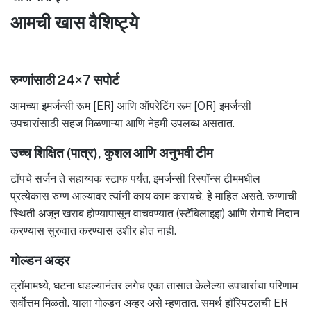
आमची खास वैशिष्ट्ये
रुग्णांसाठी 24×7 सपोर्ट
आमच्या इमर्जन्सी रूम [ER] आणि ऑपरेटिंग रूम [OR] इमर्जन्सी
उपचारांसाठी सहज मिळणाऱ्या आणि नेहमी उपलब्ध असतात.
उच्च शिक्षित (पात्र), कुशल आणि अनुभवी टीम
टॉपचे सर्जन ते सहाय्यक स्टाफ पर्यंत, इमर्जन्सी रिस्पॉन्स टीममधील
प्रत्येकास रुग्ण आल्यावर त्यांनी काय काम करायचे, हे माहित असते. रुग्णाची
स्थिती अजून खराब होण्यापासून वाचवण्यात (स्टॅबिलाइझ) आणि रोगाचे निदान
करण्यास सुरुवात करण्यास उशीर होत नाही.
गोल्डन अव्हर
ट्रॉमामध्ये, घटना घडल्यानंतर लगेच एका तासात केलेल्या उपचारांचा परिणाम
सर्वोत्तम मिळतो. याला गोल्डन अव्हर असे म्हणतात. समर्थ हॉस्पिटलची ER