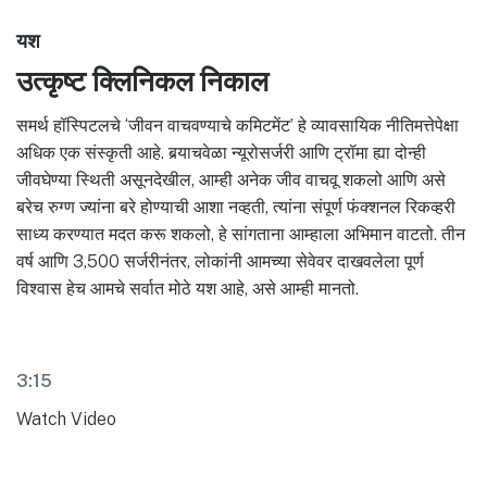
यश
उत्कृष्ट क्लिनिकल निकाल
समर्थ हॉस्पिटलचे ‘जीवन वाचवण्याचे कमिटमेंट’ हे व्यावसायिक नीतिमत्तेपेक्षा
अधिक एक संस्कृती आहे. बर्‍याचवेळा न्यूरोसर्जरी आणि ट्रॉमा ह्या दोन्ही
जीवघेण्या स्थिती असूनदेखील, आम्ही अनेक जीव वाचवू शकलो आणि असे
बरेच रुग्ण ज्यांना बरे होण्याची आशा नव्हती, त्यांना संपूर्ण फंक्शनल रिकव्हरी
साध्य करण्यात मदत करू शकलो, हे सांगताना आम्हाला अभिमान वाटतो. तीन
वर्ष आणि 3,500 सर्जरीनंतर, लोकांनी आमच्या सेवेवर दाखवलेला पूर्ण
विश्वास हेच आमचे सर्वात मोठे यश आहे, असे आम्ही मानतो.
3:15
Watch Video