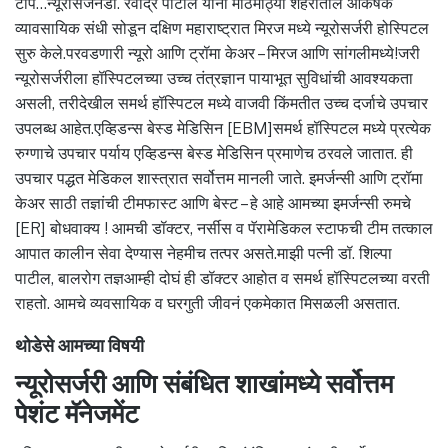
टीप…न्यूरोसर्जनडॉ. रवींद्र पाटील यांनी मोठमोठ्या शहरातील आकर्षक
व्यावसायिक संधी सोडून दक्षिण महाराष्ट्रात मिरज मध्ये न्यूरोसर्जरी होस्पिटल
सुरु केले.परवडणारी न्यूरो आणि ट्रॉमा केअर – मिरज आणि सांगलीमध्ये!जरी
न्यूरोसर्जरीला हॉस्पिटलच्या उच्च तंत्रज्ञान पायाभूत सुविधांची आवश्यकता
असली, तरीदेखील समर्थ हॉस्पिटल मध्ये वाजवी किंमतीत उच्च दर्जाचे उपचार
उपलब्ध आहेत.एव्हिडन्स बेस्ड मेडिसिन [EBM]समर्थ हॉस्पिटल मध्ये प्रत्येक
रुग्णाचे उपचार पर्याय एव्हिडन्स बेस्ड मेडिसिन प्रमाणेच ठरवले जातात. ही
उपचार पद्धत मेडिकल शास्त्रात सर्वोत्तम मानली जाते. इमर्जन्सी आणि ट्रॉमा
केअर साठी तज्ञांची टीमफास्ट आणि बेस्ट – हे आहे आमच्या इमर्जन्सी रुमचे
[ER] बोधवाक्य ! आमची डॉक्टर, नर्सीस व पॅरामेडिकल स्टाफची टीम तत्काल
आपात कालीन सेवा देण्यास नेहमीच तत्पर असते.माझी पत्नी डॉ. शिल्पा
पाटील, बालरोग तज्ञआम्ही दोघं ही डॉक्टर आहोत व समर्थ हॉस्पिटलच्या वरती
राहतो. आमचे व्यवसायिक व घरगुती जीवनं एकमेकात मिसळली असतात.
थोडेसे आमच्या विषयी
न्यूरोसर्जरी आणि संबंधित शाखांमध्ये सर्वोत्तम
पेशंट मॅनेजमेंट