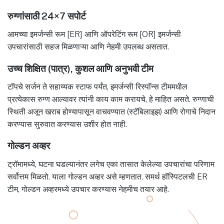
रुग्णांसाठी 24×7 सपोर्ट
आमच्या इमर्जन्सी रूम [ER] आणि ऑपरेटिंग रूम [OR] इमर्जन्सी
उपचारांसाठी सहज मिळणाऱ्या आणि नेहमी उपलब्ध असतात.
उच्च शिक्षित (पात्र), कुशल आणि अनुभवी टीम
टॉपचे सर्जन ते सहाय्यक स्टाफ पर्यंत, इमर्जन्सी रिस्पॉन्स टीममधील
प्रत्येकास रुग्ण आल्यावर त्यांनी काय काम करायचे, हे माहित असते. रुग्णाची
स्थिती अजून खराब होण्यापासून वाचवण्यात (स्टॅबिलाइझ) आणि रोगाचे निदान
करण्यास सुरुवात करण्यास उशीर होत नाही.
गोल्डन अव्हर
ट्रॉमामध्ये, घटना घडल्यानंतर लगेच एका तासात केलेल्या उपचारांचा परिणाम
सर्वोत्तम मिळतो. याला गोल्डन अव्हर असे म्हणतात. समर्थ हॉस्पिटलची ER
टीम, गोल्डन अव्हरमध्ये उपचार करण्यास नेहमीच तयार आहे.