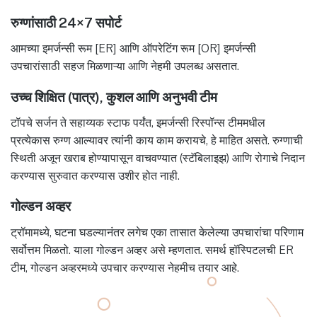
रुग्णांसाठी 24×7 सपोर्ट
आमच्या इमर्जन्सी रूम [ER] आणि ऑपरेटिंग रूम [OR] इमर्जन्सी
उपचारांसाठी सहज मिळणाऱ्या आणि नेहमी उपलब्ध असतात.
उच्च शिक्षित (पात्र), कुशल आणि अनुभवी टीम
टॉपचे सर्जन ते सहाय्यक स्टाफ पर्यंत, इमर्जन्सी रिस्पॉन्स टीममधील
प्रत्येकास रुग्ण आल्यावर त्यांनी काय काम करायचे, हे माहित असते. रुग्णाची
स्थिती अजून खराब होण्यापासून वाचवण्यात (स्टॅबिलाइझ) आणि रोगाचे निदान
करण्यास सुरुवात करण्यास उशीर होत नाही.
गोल्डन अव्हर
ट्रॉमामध्ये, घटना घडल्यानंतर लगेच एका तासात केलेल्या उपचारांचा परिणाम
सर्वोत्तम मिळतो. याला गोल्डन अव्हर असे म्हणतात. समर्थ हॉस्पिटलची ER
टीम, गोल्डन अव्हरमध्ये उपचार करण्यास नेहमीच तयार आहे.