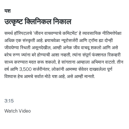
यश
उत्कृष्ट क्लिनिकल निकाल
समर्थ हॉस्पिटलचे ‘जीवन वाचवण्याचे कमिटमेंट’ हे व्यावसायिक नीतिमत्तेपेक्षा
अधिक एक संस्कृती आहे. बर्‍याचवेळा न्यूरोसर्जरी आणि ट्रॉमा ह्या दोन्ही
जीवघेण्या स्थिती असूनदेखील, आम्ही अनेक जीव वाचवू शकलो आणि असे
बरेच रुग्ण ज्यांना बरे होण्याची आशा नव्हती, त्यांना संपूर्ण फंक्शनल रिकव्हरी
साध्य करण्यात मदत करू शकलो, हे सांगताना आम्हाला अभिमान वाटतो. तीन
वर्ष आणि 3,500 सर्जरीनंतर, लोकांनी आमच्या सेवेवर दाखवलेला पूर्ण
विश्वास हेच आमचे सर्वात मोठे यश आहे, असे आम्ही मानतो.
3:15
Watch Video