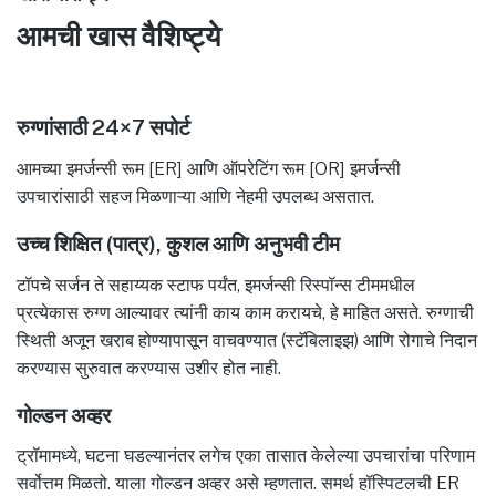
आमची खास वैशिष्ट्ये
रुग्णांसाठी 24×7 सपोर्ट
आमच्या इमर्जन्सी रूम [ER] आणि ऑपरेटिंग रूम [OR] इमर्जन्सी
उपचारांसाठी सहज मिळणाऱ्या आणि नेहमी उपलब्ध असतात.
उच्च शिक्षित (पात्र), कुशल आणि अनुभवी टीम
टॉपचे सर्जन ते सहाय्यक स्टाफ पर्यंत, इमर्जन्सी रिस्पॉन्स टीममधील
प्रत्येकास रुग्ण आल्यावर त्यांनी काय काम करायचे, हे माहित असते. रुग्णाची
स्थिती अजून खराब होण्यापासून वाचवण्यात (स्टॅबिलाइझ) आणि रोगाचे निदान
करण्यास सुरुवात करण्यास उशीर होत नाही.
गोल्डन अव्हर
ट्रॉमामध्ये, घटना घडल्यानंतर लगेच एका तासात केलेल्या उपचारांचा परिणाम
सर्वोत्तम मिळतो. याला गोल्डन अव्हर असे म्हणतात. समर्थ हॉस्पिटलची ER