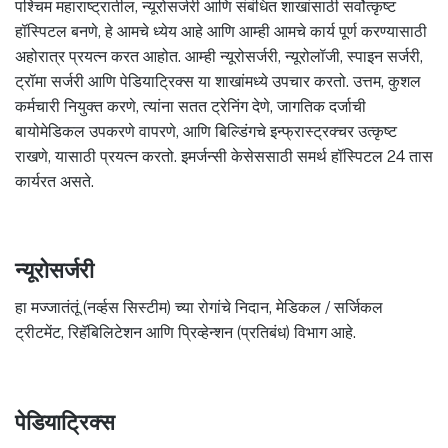
पश्चिम महाराष्ट्रातील, न्यूरोसर्जरी आणि संबंधित शाखांसाठी सर्वोत्कृष्ट
हॉस्पिटल बनणे, हे आमचे ध्येय आहे आणि आम्ही आमचे कार्य पूर्ण करण्यासाठी
अहोरात्र प्रयत्न करत आहोत. आम्ही न्यूरोसर्जरी, न्यूरोलॉजी, स्पाइन सर्जरी,
ट्रॉमा सर्जरी आणि पेडियाट्रिक्स या शाखांमध्ये उपचार करतो. उत्तम, कुशल
कर्मचारी नियुक्त करणे, त्यांना सतत ट्रेनिंग देणे, जागतिक दर्जाची
बायोमेडिकल उपकरणे वापरणे, आणि बिल्डिंगचे इन्फ्रास्ट्रक्चर उत्कृष्ट
राखणे, यासाठी प्रयत्न करतो. इमर्जन्सी केसेससाठी समर्थ हॉस्पिटल 24 तास
कार्यरत असते.
न्यूरोसर्जरी
हा मज्जातंतूं (नर्व्हस सिस्टीम) च्या रोगांचे निदान, मेडिकल / सर्जिकल
ट्रीटमेंट, रिहॅबिलिटेशन आणि प्रिव्हेन्शन (प्रतिबंध) विभाग आहे.
पेडियाट्रिक्स