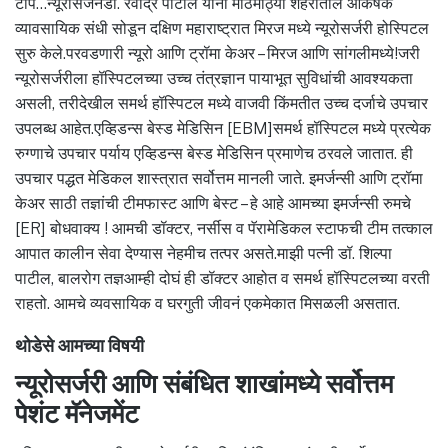
टीप…न्यूरोसर्जनडॉ. रवींद्र पाटील यांनी मोठमोठ्या शहरातील आकर्षक
व्यावसायिक संधी सोडून दक्षिण महाराष्ट्रात मिरज मध्ये न्यूरोसर्जरी होस्पिटल
सुरु केले.परवडणारी न्यूरो आणि ट्रॉमा केअर – मिरज आणि सांगलीमध्ये!जरी
न्यूरोसर्जरीला हॉस्पिटलच्या उच्च तंत्रज्ञान पायाभूत सुविधांची आवश्यकता
असली, तरीदेखील समर्थ हॉस्पिटल मध्ये वाजवी किंमतीत उच्च दर्जाचे उपचार
उपलब्ध आहेत.एव्हिडन्स बेस्ड मेडिसिन [EBM]समर्थ हॉस्पिटल मध्ये प्रत्येक
रुग्णाचे उपचार पर्याय एव्हिडन्स बेस्ड मेडिसिन प्रमाणेच ठरवले जातात. ही
उपचार पद्धत मेडिकल शास्त्रात सर्वोत्तम मानली जाते. इमर्जन्सी आणि ट्रॉमा
केअर साठी तज्ञांची टीमफास्ट आणि बेस्ट – हे आहे आमच्या इमर्जन्सी रुमचे
[ER] बोधवाक्य ! आमची डॉक्टर, नर्सीस व पॅरामेडिकल स्टाफची टीम तत्काल
आपात कालीन सेवा देण्यास नेहमीच तत्पर असते.माझी पत्नी डॉ. शिल्पा
पाटील, बालरोग तज्ञआम्ही दोघं ही डॉक्टर आहोत व समर्थ हॉस्पिटलच्या वरती
राहतो. आमचे व्यवसायिक व घरगुती जीवनं एकमेकात मिसळली असतात.
थोडेसे आमच्या विषयी
न्यूरोसर्जरी आणि संबंधित शाखांमध्ये सर्वोत्तम
पेशंट मॅनेजमेंट