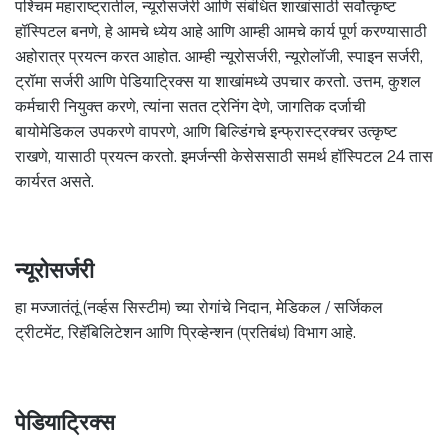
पश्चिम महाराष्ट्रातील, न्यूरोसर्जरी आणि संबंधित शाखांसाठी सर्वोत्कृष्ट
हॉस्पिटल बनणे, हे आमचे ध्येय आहे आणि आम्ही आमचे कार्य पूर्ण करण्यासाठी
अहोरात्र प्रयत्न करत आहोत. आम्ही न्यूरोसर्जरी, न्यूरोलॉजी, स्पाइन सर्जरी,
ट्रॉमा सर्जरी आणि पेडियाट्रिक्स या शाखांमध्ये उपचार करतो. उत्तम, कुशल
कर्मचारी नियुक्त करणे, त्यांना सतत ट्रेनिंग देणे, जागतिक दर्जाची
बायोमेडिकल उपकरणे वापरणे, आणि बिल्डिंगचे इन्फ्रास्ट्रक्चर उत्कृष्ट
राखणे, यासाठी प्रयत्न करतो. इमर्जन्सी केसेससाठी समर्थ हॉस्पिटल 24 तास
कार्यरत असते.
न्यूरोसर्जरी
हा मज्जातंतूं (नर्व्हस सिस्टीम) च्या रोगांचे निदान, मेडिकल / सर्जिकल
ट्रीटमेंट, रिहॅबिलिटेशन आणि प्रिव्हेन्शन (प्रतिबंध) विभाग आहे.
पेडियाट्रिक्स