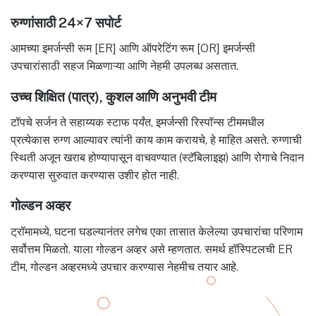
रुग्णांसाठी 24×7 सपोर्ट
आमच्या इमर्जन्सी रूम [ER] आणि ऑपरेटिंग रूम [OR] इमर्जन्सी
उपचारांसाठी सहज मिळणाऱ्या आणि नेहमी उपलब्ध असतात.
उच्च शिक्षित (पात्र), कुशल आणि अनुभवी टीम
टॉपचे सर्जन ते सहाय्यक स्टाफ पर्यंत, इमर्जन्सी रिस्पॉन्स टीममधील
प्रत्येकास रुग्ण आल्यावर त्यांनी काय काम करायचे, हे माहित असते. रुग्णाची
स्थिती अजून खराब होण्यापासून वाचवण्यात (स्टॅबिलाइझ) आणि रोगाचे निदान
करण्यास सुरुवात करण्यास उशीर होत नाही.
गोल्डन अव्हर
ट्रॉमामध्ये, घटना घडल्यानंतर लगेच एका तासात केलेल्या उपचारांचा परिणाम
सर्वोत्तम मिळतो. याला गोल्डन अव्हर असे म्हणतात. समर्थ हॉस्पिटलची ER
टीम, गोल्डन अव्हरमध्ये उपचार करण्यास नेहमीच तयार आहे.