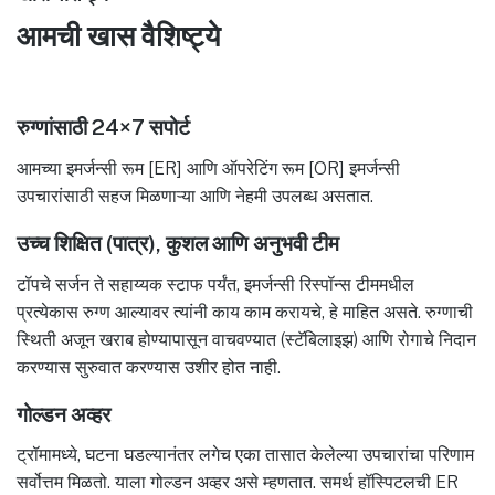
आमची खास वैशिष्ट्ये
रुग्णांसाठी 24×7 सपोर्ट
आमच्या इमर्जन्सी रूम [ER] आणि ऑपरेटिंग रूम [OR] इमर्जन्सी
उपचारांसाठी सहज मिळणाऱ्या आणि नेहमी उपलब्ध असतात.
उच्च शिक्षित (पात्र), कुशल आणि अनुभवी टीम
टॉपचे सर्जन ते सहाय्यक स्टाफ पर्यंत, इमर्जन्सी रिस्पॉन्स टीममधील
प्रत्येकास रुग्ण आल्यावर त्यांनी काय काम करायचे, हे माहित असते. रुग्णाची
स्थिती अजून खराब होण्यापासून वाचवण्यात (स्टॅबिलाइझ) आणि रोगाचे निदान
करण्यास सुरुवात करण्यास उशीर होत नाही.
गोल्डन अव्हर
ट्रॉमामध्ये, घटना घडल्यानंतर लगेच एका तासात केलेल्या उपचारांचा परिणाम
सर्वोत्तम मिळतो. याला गोल्डन अव्हर असे म्हणतात. समर्थ हॉस्पिटलची ER