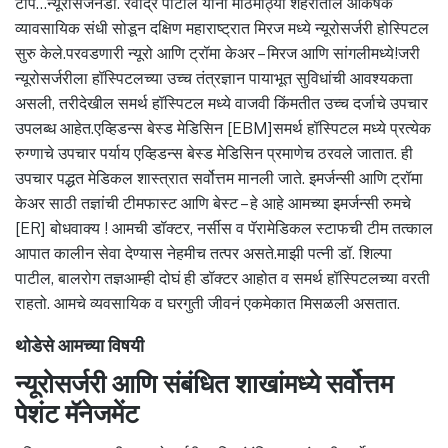
टीप…न्यूरोसर्जनडॉ. रवींद्र पाटील यांनी मोठमोठ्या शहरातील आकर्षक
व्यावसायिक संधी सोडून दक्षिण महाराष्ट्रात मिरज मध्ये न्यूरोसर्जरी होस्पिटल
सुरु केले.परवडणारी न्यूरो आणि ट्रॉमा केअर – मिरज आणि सांगलीमध्ये!जरी
न्यूरोसर्जरीला हॉस्पिटलच्या उच्च तंत्रज्ञान पायाभूत सुविधांची आवश्यकता
असली, तरीदेखील समर्थ हॉस्पिटल मध्ये वाजवी किंमतीत उच्च दर्जाचे उपचार
उपलब्ध आहेत.एव्हिडन्स बेस्ड मेडिसिन [EBM]समर्थ हॉस्पिटल मध्ये प्रत्येक
रुग्णाचे उपचार पर्याय एव्हिडन्स बेस्ड मेडिसिन प्रमाणेच ठरवले जातात. ही
उपचार पद्धत मेडिकल शास्त्रात सर्वोत्तम मानली जाते. इमर्जन्सी आणि ट्रॉमा
केअर साठी तज्ञांची टीमफास्ट आणि बेस्ट – हे आहे आमच्या इमर्जन्सी रुमचे
[ER] बोधवाक्य ! आमची डॉक्टर, नर्सीस व पॅरामेडिकल स्टाफची टीम तत्काल
आपात कालीन सेवा देण्यास नेहमीच तत्पर असते.माझी पत्नी डॉ. शिल्पा
पाटील, बालरोग तज्ञआम्ही दोघं ही डॉक्टर आहोत व समर्थ हॉस्पिटलच्या वरती
राहतो. आमचे व्यवसायिक व घरगुती जीवनं एकमेकात मिसळली असतात.
थोडेसे आमच्या विषयी
न्यूरोसर्जरी आणि संबंधित शाखांमध्ये सर्वोत्तम
पेशंट मॅनेजमेंट