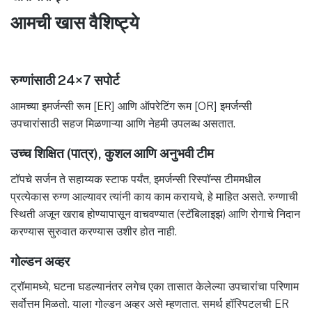
आमची खास वैशिष्ट्ये
रुग्णांसाठी 24×7 सपोर्ट
आमच्या इमर्जन्सी रूम [ER] आणि ऑपरेटिंग रूम [OR] इमर्जन्सी
उपचारांसाठी सहज मिळणाऱ्या आणि नेहमी उपलब्ध असतात.
उच्च शिक्षित (पात्र), कुशल आणि अनुभवी टीम
टॉपचे सर्जन ते सहाय्यक स्टाफ पर्यंत, इमर्जन्सी रिस्पॉन्स टीममधील
प्रत्येकास रुग्ण आल्यावर त्यांनी काय काम करायचे, हे माहित असते. रुग्णाची
स्थिती अजून खराब होण्यापासून वाचवण्यात (स्टॅबिलाइझ) आणि रोगाचे निदान
करण्यास सुरुवात करण्यास उशीर होत नाही.
गोल्डन अव्हर
ट्रॉमामध्ये, घटना घडल्यानंतर लगेच एका तासात केलेल्या उपचारांचा परिणाम
सर्वोत्तम मिळतो. याला गोल्डन अव्हर असे म्हणतात. समर्थ हॉस्पिटलची ER