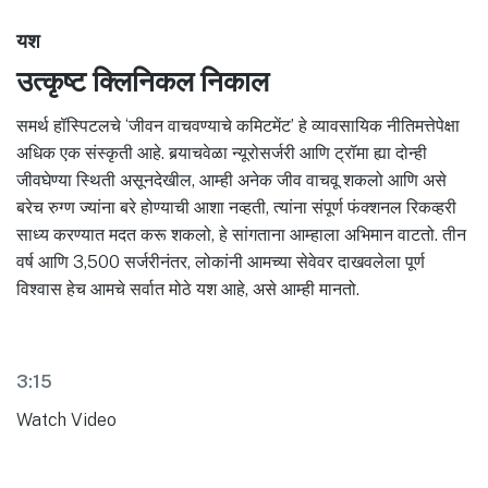
यश
उत्कृष्ट क्लिनिकल निकाल
समर्थ हॉस्पिटलचे ‘जीवन वाचवण्याचे कमिटमेंट’ हे व्यावसायिक नीतिमत्तेपेक्षा
अधिक एक संस्कृती आहे. बर्‍याचवेळा न्यूरोसर्जरी आणि ट्रॉमा ह्या दोन्ही
जीवघेण्या स्थिती असूनदेखील, आम्ही अनेक जीव वाचवू शकलो आणि असे
बरेच रुग्ण ज्यांना बरे होण्याची आशा नव्हती, त्यांना संपूर्ण फंक्शनल रिकव्हरी
साध्य करण्यात मदत करू शकलो, हे सांगताना आम्हाला अभिमान वाटतो. तीन
वर्ष आणि 3,500 सर्जरीनंतर, लोकांनी आमच्या सेवेवर दाखवलेला पूर्ण
विश्वास हेच आमचे सर्वात मोठे यश आहे, असे आम्ही मानतो.
3:15
Watch Video