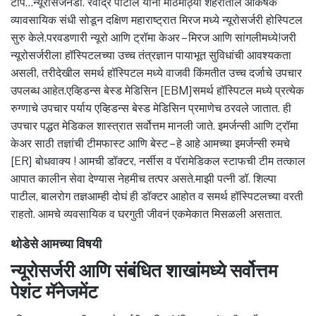
टीप…न्यूरोसर्जनडॉ. रवींद्र पाटील यांनी मोठमोठ्या शहरातील आकर्षक
व्यावसायिक संधी सोडून दक्षिण महाराष्ट्रात मिरज मध्ये न्यूरोसर्जरी होस्पिटल
सुरु केले.परवडणारी न्यूरो आणि ट्रॉमा केअर – मिरज आणि सांगलीमध्ये!जरी
न्यूरोसर्जरीला हॉस्पिटलच्या उच्च तंत्रज्ञान पायाभूत सुविधांची आवश्यकता
असली, तरीदेखील समर्थ हॉस्पिटल मध्ये वाजवी किंमतीत उच्च दर्जाचे उपचार
उपलब्ध आहेत.एव्हिडन्स बेस्ड मेडिसिन [EBM]समर्थ हॉस्पिटल मध्ये प्रत्येक
रुग्णाचे उपचार पर्याय एव्हिडन्स बेस्ड मेडिसिन प्रमाणेच ठरवले जातात. ही
उपचार पद्धत मेडिकल शास्त्रात सर्वोत्तम मानली जाते. इमर्जन्सी आणि ट्रॉमा
केअर साठी तज्ञांची टीमफास्ट आणि बेस्ट – हे आहे आमच्या इमर्जन्सी रुमचे
[ER] बोधवाक्य ! आमची डॉक्टर, नर्सीस व पॅरामेडिकल स्टाफची टीम तत्काल
आपात कालीन सेवा देण्यास नेहमीच तत्पर असते.माझी पत्नी डॉ. शिल्पा
पाटील, बालरोग तज्ञआम्ही दोघं ही डॉक्टर आहोत व समर्थ हॉस्पिटलच्या वरती
राहतो. आमचे व्यवसायिक व घरगुती जीवनं एकमेकात मिसळली असतात.
थोडेसे आमच्या विषयी
न्यूरोसर्जरी आणि संबंधित शाखांमध्ये सर्वोत्तम
पेशंट मॅनेजमेंट