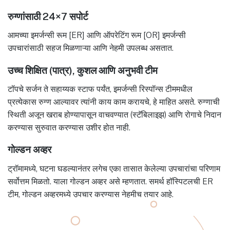
रुग्णांसाठी 24×7 सपोर्ट
आमच्या इमर्जन्सी रूम [ER] आणि ऑपरेटिंग रूम [OR] इमर्जन्सी
उपचारांसाठी सहज मिळणाऱ्या आणि नेहमी उपलब्ध असतात.
उच्च शिक्षित (पात्र), कुशल आणि अनुभवी टीम
टॉपचे सर्जन ते सहाय्यक स्टाफ पर्यंत, इमर्जन्सी रिस्पॉन्स टीममधील
प्रत्येकास रुग्ण आल्यावर त्यांनी काय काम करायचे, हे माहित असते. रुग्णाची
स्थिती अजून खराब होण्यापासून वाचवण्यात (स्टॅबिलाइझ) आणि रोगाचे निदान
करण्यास सुरुवात करण्यास उशीर होत नाही.
गोल्डन अव्हर
ट्रॉमामध्ये, घटना घडल्यानंतर लगेच एका तासात केलेल्या उपचारांचा परिणाम
सर्वोत्तम मिळतो. याला गोल्डन अव्हर असे म्हणतात. समर्थ हॉस्पिटलची ER
टीम, गोल्डन अव्हरमध्ये उपचार करण्यास नेहमीच तयार आहे.