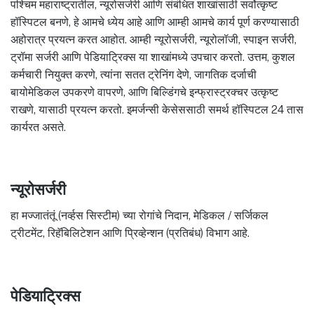
पश्चिम महाराष्ट्रातील, न्यूरोसर्जरी आणि संबंधित शाखांसाठी सर्वोत्कृष्ट
हॉस्पिटल बनणे, हे आमचे ध्येय आहे आणि आम्ही आमचे कार्य पूर्ण करण्यासाठी
अहोरात्र प्रयत्न करत आहोत. आम्ही न्यूरोसर्जरी, न्यूरोलॉजी, स्पाइन सर्जरी,
ट्रॉमा सर्जरी आणि पेडियाट्रिक्स या शाखांमध्ये उपचार करतो. उत्तम, कुशल
कर्मचारी नियुक्त करणे, त्यांना सतत ट्रेनिंग देणे, जागतिक दर्जाची
बायोमेडिकल उपकरणे वापरणे, आणि बिल्डिंगचे इन्फ्रास्ट्रक्चर उत्कृष्ट
राखणे, यासाठी प्रयत्न करतो. इमर्जन्सी केसेससाठी समर्थ हॉस्पिटल 24 तास
कार्यरत असते.
न्यूरोसर्जरी
हा मज्जातंतूं (नर्व्हस सिस्टीम) च्या रोगांचे निदान, मेडिकल / सर्जिकल
ट्रीटमेंट, रिहॅबिलिटेशन आणि प्रिव्हेन्शन (प्रतिबंध) विभाग आहे.
पेडियाट्रिक्स