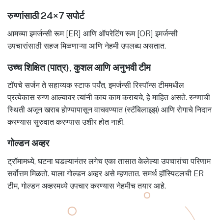
रुग्णांसाठी 24×7 सपोर्ट
आमच्या इमर्जन्सी रूम [ER] आणि ऑपरेटिंग रूम [OR] इमर्जन्सी
उपचारांसाठी सहज मिळणाऱ्या आणि नेहमी उपलब्ध असतात.
उच्च शिक्षित (पात्र), कुशल आणि अनुभवी टीम
टॉपचे सर्जन ते सहाय्यक स्टाफ पर्यंत, इमर्जन्सी रिस्पॉन्स टीममधील
प्रत्येकास रुग्ण आल्यावर त्यांनी काय काम करायचे, हे माहित असते. रुग्णाची
स्थिती अजून खराब होण्यापासून वाचवण्यात (स्टॅबिलाइझ) आणि रोगाचे निदान
करण्यास सुरुवात करण्यास उशीर होत नाही.
गोल्डन अव्हर
ट्रॉमामध्ये, घटना घडल्यानंतर लगेच एका तासात केलेल्या उपचारांचा परिणाम
सर्वोत्तम मिळतो. याला गोल्डन अव्हर असे म्हणतात. समर्थ हॉस्पिटलची ER
टीम, गोल्डन अव्हरमध्ये उपचार करण्यास नेहमीच तयार आहे.