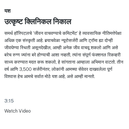
यश
उत्कृष्ट क्लिनिकल निकाल
समर्थ हॉस्पिटलचे ‘जीवन वाचवण्याचे कमिटमेंट’ हे व्यावसायिक नीतिमत्तेपेक्षा
अधिक एक संस्कृती आहे. बर्‍याचवेळा न्यूरोसर्जरी आणि ट्रॉमा ह्या दोन्ही
जीवघेण्या स्थिती असूनदेखील, आम्ही अनेक जीव वाचवू शकलो आणि असे
बरेच रुग्ण ज्यांना बरे होण्याची आशा नव्हती, त्यांना संपूर्ण फंक्शनल रिकव्हरी
साध्य करण्यात मदत करू शकलो, हे सांगताना आम्हाला अभिमान वाटतो. तीन
वर्ष आणि 3,500 सर्जरीनंतर, लोकांनी आमच्या सेवेवर दाखवलेला पूर्ण
विश्वास हेच आमचे सर्वात मोठे यश आहे, असे आम्ही मानतो.
3:15
Watch Video