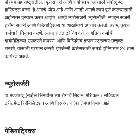
पश्चिम महाराष्ट्रातील, न्यूरोसर्जरी आणि संबंधित शाखांसाठी सर्वोत्कृष्ट
हॉस्पिटल बनणे, हे आमचे ध्येय आहे आणि आम्ही आमचे कार्य पूर्ण करण्यासाठी
अहोरात्र प्रयत्न करत आहोत. आम्ही न्यूरोसर्जरी, न्यूरोलॉजी, स्पाइन सर्जरी,
ट्रॉमा सर्जरी आणि पेडियाट्रिक्स या शाखांमध्ये उपचार करतो. उत्तम, कुशल
कर्मचारी नियुक्त करणे, त्यांना सतत ट्रेनिंग देणे, जागतिक दर्जाची
बायोमेडिकल उपकरणे वापरणे, आणि बिल्डिंगचे इन्फ्रास्ट्रक्चर उत्कृष्ट
राखणे, यासाठी प्रयत्न करतो. इमर्जन्सी केसेससाठी समर्थ हॉस्पिटल 24 तास
कार्यरत असते.
न्यूरोसर्जरी
हा मज्जातंतूं (नर्व्हस सिस्टीम) च्या रोगांचे निदान, मेडिकल / सर्जिकल
ट्रीटमेंट, रिहॅबिलिटेशन आणि प्रिव्हेन्शन (प्रतिबंध) विभाग आहे.
पेडियाट्रिक्स