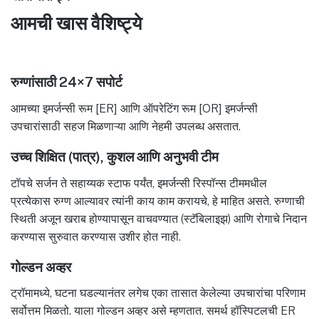
आमची खास वैशिष्ट्ये
रुग्णांसाठी 24×7 सपोर्ट
आमच्या इमर्जन्सी रूम [ER] आणि ऑपरेटिंग रूम [OR] इमर्जन्सी
उपचारांसाठी सहज मिळणाऱ्या आणि नेहमी उपलब्ध असतात.
उच्च शिक्षित (पात्र), कुशल आणि अनुभवी टीम
टॉपचे सर्जन ते सहाय्यक स्टाफ पर्यंत, इमर्जन्सी रिस्पॉन्स टीममधील
प्रत्येकास रुग्ण आल्यावर त्यांनी काय काम करायचे, हे माहित असते. रुग्णाची
स्थिती अजून खराब होण्यापासून वाचवण्यात (स्टॅबिलाइझ) आणि रोगाचे निदान
करण्यास सुरुवात करण्यास उशीर होत नाही.
गोल्डन अव्हर
ट्रॉमामध्ये, घटना घडल्यानंतर लगेच एका तासात केलेल्या उपचारांचा परिणाम
सर्वोत्तम मिळतो. याला गोल्डन अव्हर असे म्हणतात. समर्थ हॉस्पिटलची ER