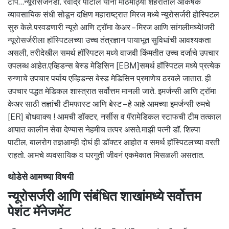
टीप…न्यूरोसर्जनडॉ. रवींद्र पाटील यांनी मोठमोठ्या शहरातील आकर्षक
व्यावसायिक संधी सोडून दक्षिण महाराष्ट्रात मिरज मध्ये न्यूरोसर्जरी होस्पिटल
सुरु केले.परवडणारी न्यूरो आणि ट्रॉमा केअर – मिरज आणि सांगलीमध्ये!जरी
न्यूरोसर्जरीला हॉस्पिटलच्या उच्च तंत्रज्ञान पायाभूत सुविधांची आवश्यकता
असली, तरीदेखील समर्थ हॉस्पिटल मध्ये वाजवी किंमतीत उच्च दर्जाचे उपचार
उपलब्ध आहेत.एव्हिडन्स बेस्ड मेडिसिन [EBM]समर्थ हॉस्पिटल मध्ये प्रत्येक
रुग्णाचे उपचार पर्याय एव्हिडन्स बेस्ड मेडिसिन प्रमाणेच ठरवले जातात. ही
उपचार पद्धत मेडिकल शास्त्रात सर्वोत्तम मानली जाते. इमर्जन्सी आणि ट्रॉमा
केअर साठी तज्ञांची टीमफास्ट आणि बेस्ट – हे आहे आमच्या इमर्जन्सी रुमचे
[ER] बोधवाक्य ! आमची डॉक्टर, नर्सीस व पॅरामेडिकल स्टाफची टीम तत्काल
आपात कालीन सेवा देण्यास नेहमीच तत्पर असते.माझी पत्नी डॉ. शिल्पा
पाटील, बालरोग तज्ञआम्ही दोघं ही डॉक्टर आहोत व समर्थ हॉस्पिटलच्या वरती
राहतो. आमचे व्यवसायिक व घरगुती जीवनं एकमेकात मिसळली असतात.
थोडेसे आमच्या विषयी
न्यूरोसर्जरी आणि संबंधित शाखांमध्ये सर्वोत्तम
पेशंट मॅनेजमेंट