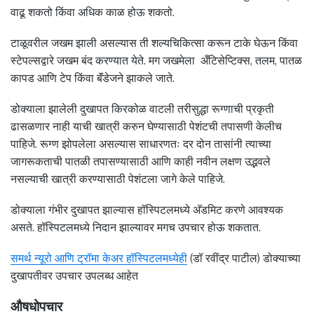
वाढू शकतो किंवा अधिक काळ होऊ शकतो.
टाळूवरील जखम झाली असल्यास ती शल्यचिकित्सा करून टाके घेऊन किंवा
स्टेपल्सद्वारे जखम बंद करण्यात येते. मग जखमेला अँटिसेप्टिक्स, तलम, पातळ
कापड आणि टेप किंवा बॅंडेजने झाकले जाते.
डोक्याला झालेली दुखापत किरकोळ वाटली तरीसुद्धा रूग्णाची प्रकृती
ढासळणार नाही याची खात्री करुन घेण्यासाठी पेशंटची तपासणी केलीच
पाहिजे. रूग्ण झोपलेला असल्यास साधारणतः दर दोन तासांनी त्याच्या
जागरूकताची पातळी तपासण्यासाठी आणि काही नवीन लक्षण उद्भवले
नसल्याची खात्री करण्यासाठी पेशंटला जागे केले पाहिजे.
डोक्याला गंभीर दुखापत झाल्यास हॉस्पिटलमध्ये अ‍ॅडमिट करणे आवश्यक
असते. हॉस्पिटलमध्ये निदान झाल्यावर मगच उपचार होऊ शकतात.
समर्थ न्यूरो आणि ट्रॉमा केअर हॉस्पिटलमध्येही
(डॉ रवींद्र पाटील) डोक्याच्या
दुखापतीवर उपचार उपलब्ध आहेत
औषधोपचार