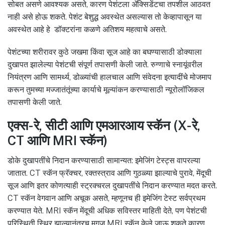
सोबत असणे आवश्यक असते, कारण पेशंटला ॲक्सिडेंटचा तपशील आठवत
नाही असे होऊ शकते. पेशंट बेशुद्ध अवस्थेत असल्यास तो केव्हापासून या
अवस्थेत आहे हे डॉक्टरांना कळणे अतिशय महत्वाचे असते.
पेशंटच्या शरीरावर कुठे जखमा किंवा सूज आहे का बघण्यासाठी डोक्याला
दुखापत झालेल्या पेशंटची संपूर्ण तपासणी केली जाते. रुग्णाचे स्नायूंवरील
नियंत्रण आणि सामर्थ्य, डोळ्यांची हालचाल आणि संवेदना इत्यादींचे मोजमाप
करून तुमच्या मज्जातंतूंच्या कार्याचे मूल्यांकन करण्यासाठी न्यूरोलॉजिकल
तपासणी केली जाते.
एक्स-रे, सीटी आणि एमआरआय स्कॅन (X-रे,
CT आणि MRI स्कॅन)
डोके दुखापतींचे निदान करण्यासाठी सामान्यत: इमेजिंग टेस्ट्स वापरल्या
जातात. CT स्कॅन फ्रॅक्चर, रक्तस्त्राव आणि गुठळ्या झाल्याचे पुरावे, मेंदूची
सूज आणि इतर कोणत्याही स्ट्रक्चरल दुखापतींचे निदान करण्यात मदत करते.
CT स्कॅन वेगवान आणि अचूक असते, म्हणूनच ही इमेजिंग टेस्ट सर्वप्रथम
करण्यात येते. MRI स्कॅन मेंदूची अधिक सविस्तर माहिती देते, पण पेशंटची
परिस्थिती स्थिर झाल्यानंतरच मगज MRI स्कॅन केले जाऊ शकते कारण