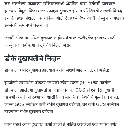
रूम असलेल्या जवळच्या हॉस्पिटलमध्ये ॲडमिट करा. पेशंटची हालचाल
झाल्यास मेंदूला किंवा मज्जारज्जूला दुखापत होऊन परिस्थिती आणखी बिघडू
शकते, म्हणून पेशंटला कार किंवा ऑटोरिक्षामध्ये नेण्याऐवजी ॲम्ब्युलन्स मधूनच
इमर्जन्सी रूम मध्ये घेऊन जा.
जखमी लोकांना अधिक दुखापत न होऊ देता काळजीपूर्वक हलवण्यासाठी
ॲम्ब्युलन्स कर्मचार्‍यांना ट्रेनिंग दिलेले असते.
डोके दुखापतीचे निदान
डोक्याला गंभीर दुखापत झाल्यास बरीच लक्षणं आढळतात. ती आहेत:
इमर्जन्सी रूममधील डॉक्टर ग्लासगो कोमा स्केल (GCS) च्या मदतीने
डोक्याला झालेल्या दुखापतीचा अंदाज घेतात. GCS ही एक 15-गुणांची
चाचणी असते जी रुग्णाच्या शारीरिक व मानसिक स्थितीचे मूल्यांकन करते.
जास्त GCS स्कोअर कमी गंभीर दुखापत दर्शवतो, तर कमी GCS स्कोअर
डोक्याला गंभीर दुखापत दर्शवतो.
काय घडले आणि दुखापत कशी झाली हे माहित असलेली एक व्यक्ति पेशंट