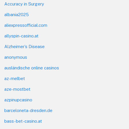
Accuracy in Surgery
albania2025
aliexpressofficial.com
allyspin-casino.at
Alzheimer’s Disease
anonymous
ausländische online casinos
az-melbet
aze-mostbet
azpinupcasino
barceloneta-dresden.de
bass-bet-casino.at