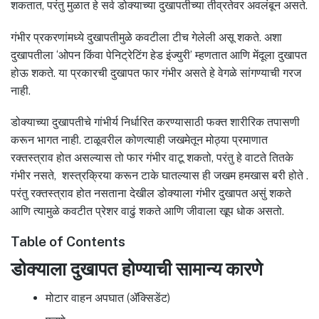
शकतात, परंतु मुळात हे सर्व डोक्याच्या दुखापतीच्या तीव्रतेवर अवलंबून असते.
गंभीर प्रकरणांमध्ये दुखापतीमुळे कवटीला टीच गेलेली असू शकते. अशा
दुखापतीला ‘ओपन किंवा पेनिट्रेटिंग हेड इंज्युरी’ म्हणतात आणि मेंदूला दुखापत
होऊ शकते. या प्रकारची दुखापत फार गंभीर असते हे वेगळे सांगण्याची गरज
नाही.
डोक्याच्या दुखापतीचे गांभीर्य निर्धारित करण्यासाठी फक्त शारीरिक तपासणी
करून भागत नाही. टाळूवरील कोणत्याही जखमेतून मोठ्या प्रमाणात
रक्तस्त्राव होत असल्यास तो फार गंभीर वाटू शकतो, परंतु हे वाटते तितके
गंभीर नसते, शस्त्रक्रिया करून टाके घातल्यास ही जखम हमखास बरी होते .
परंतु रक्तस्त्राव होत नसताना देखील डोक्याला गंभीर दुखापत असुं शकते
आणि त्यामुळे कवटीत प्रेशर वाढुं शकते आणि जीवाला खूप धोक असतो.
Table of Contents
डोक्याला दुखापत होण्याची सामान्य कारणे
मोटार वाहन अपघात (ॲक्सिडेंट)