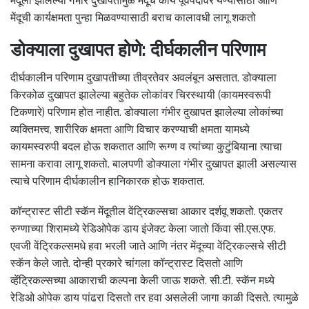
मेंदूला झालेल्या गंभीर दुखापतीमुळे मेंदूचे कार्य पूर्वपदावर येण्यासाठी आणि
मेंदूची कार्यक्षमता पुन्हा मिळवण्यासाठी बराच कालावधी लागू शकतो
डोक्याला दुखापत होणे: दीर्घकालीन परिणाम
दीर्घकालीन परिणाम दुखापतीच्या तीव्रतेवर अवलंबून असतात. डोक्याला
किरकोळ दुखापत झालेल्या बहुतेक लोकांवर चिरस्थायी (कायमस्वरूपी
टिकणारे) परिणाम होत नाहीत. डोक्याला गंभीर दुखापत झालेल्या लोकांच्या
व्यक्तिमत्त्व, शारीरिक क्षमता आणि विचार करण्याची क्षमता यामध्ये
कायमस्वरुपी बदल होऊ शकतात आणि रूग्ण व त्यांच्या कुटुंबियाना त्याचा
सामना करावा लागू शकतो. बालपणी डोक्याला गंभीर दुखापत झाली असल्यास
त्याचे परिणाम दीर्घकालीन हानिकारक होऊ शकतात.
कॉन्ट्रास्ट सीटी स्कॅन मेंदूतील वेंट्रिकल्सचा आकार दर्शवू शकतो. एकतर
रुग्णाच्या शिरामध्ये रेडिओपेक डाय इंजेक्ट केला जातो किंवा सी.एस.एफ.
एवजी वेंट्रिकल्समधे हवा भरली जाते आणि नंतर मेंदूच्या वेंट्रिकल्सचे सीटी
स्कॅन केले जाते. दोन्ही प्रकारे चांगला कॉन्ट्रास्ट दिसतो आणि
व्हेंट्रिकल्सच्या आकाराची कल्पना केली जाऊ शकते. सी.टी. स्कॅन मध्ये
रेडिओ ओपेक डाय पांढरा दिसतो तर हवा असलेली जागा काळी दिसते. त्यामुळे