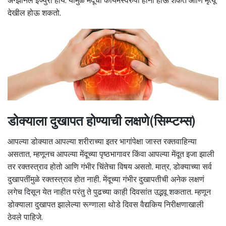
ॲग्झॉनल इंज्युरी होय. यामुळे मेंदूची कायमस्वरुपी हानी होऊ शकते आणि मृत्यू
देखील होऊ शकतो.
डोक्याला दुखापत होण्याची लक्षणे(सिम्प्टम्स)
आपल्या डोक्यात आपल्या शरीराच्या इतर भागांपेक्षा जास्त रक्तवाहिन्या
असतात, म्हणूनच आपल्या मेंदूच्या पृष्ठभागावर किंवा आपल्या मेंदूत इजा झाली
तर रक्तस्त्राव होतो आणि गंभीर चिंतेचा विषय असतो. मात्र, डोक्याच्या सर्व
दुखापतींमुळे रक्तस्त्राव होत नाही. मेंदूच्या गंभीर दुखापतीची अनेक लक्षणं
लगेच दिसून येत नाहीत परंतु ते पुढच्या काही दिवसांत उद्भवू शकतात. म्हणून
डोक्याला दुखापत झालेल्या रूग्णाला थोडे दिवस वैद्यकिय निरीक्षणाखाली
ठेवले पाहिजे.