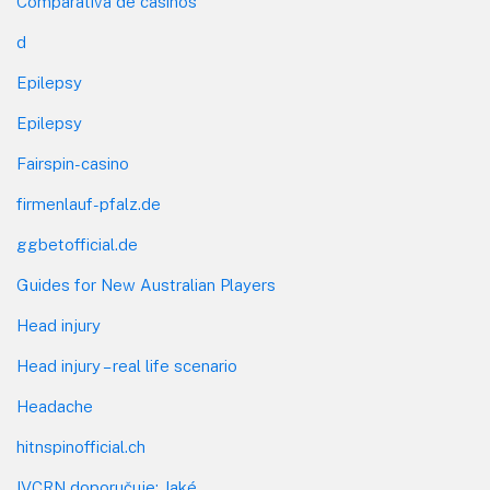
Comparativa de casinos
d
Epilepsy
Epilepsy
Fairspin-casino
firmenlauf-pfalz.de
ggbetofficial.de
Guides for New Australian Players
Head injury
Head injury – real life scenario
Headache
hitnspinofficial.ch
IVCRN doporučuje: Jaké