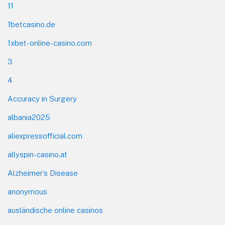
11
1betcasino.de
1xbet-online-casino.com
3
4
Accuracy in Surgery
albania2025
aliexpressofficial.com
allyspin-casino.at
Alzheimer’s Disease
anonymous
ausländische online casinos