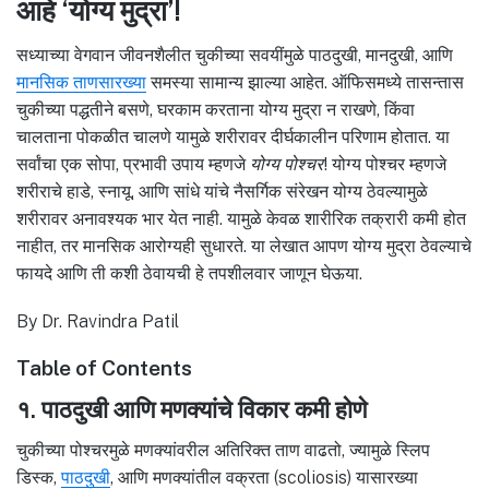
आहे ‘योग्य मुद्रा’!
सध्याच्या वेगवान जीवनशैलीत चुकीच्या सवयींमुळे पाठदुखी, मानदुखी, आणि
मानसिक ताणसारख्या
समस्या सामान्य झाल्या आहेत. ऑफिसमध्ये तासन्तास
चुकीच्या पद्धतीने बसणे, घरकाम करताना योग्य मुद्रा न राखणे, किंवा
चालताना पोकळीत चालणे यामुळे शरीरावर दीर्घकालीन परिणाम होतात. या
सर्वांचा एक सोपा, प्रभावी उपाय म्हणजे
योग्य पोश्चर
! योग्य पोश्चर म्हणजे
शरीराचे हाडे, स्नायू, आणि सांधे यांचे नैसर्गिक संरेखन योग्य ठेवल्यामुळे
शरीरावर अनावश्यक भार येत नाही. यामुळे केवळ शारीरिक तक्रारी कमी होत
नाहीत, तर मानसिक आरोग्यही सुधारते. या लेखात आपण योग्य मुद्रा ठेवल्याचे
फायदे आणि ती कशी ठेवायची हे तपशीलवार जाणून घेऊया.
By Dr. Ravindra Patil
Table of Contents
१. पाठदुखी आणि मणक्यांचे विकार कमी होणे
चुकीच्या पोश्चरमुळे मणक्यांवरील अतिरिक्त ताण वाढतो, ज्यामुळे स्लिप
डिस्क,
पाठदुखी
, आणि मणक्यांतील वक्रता (scoliosis) यासारख्या