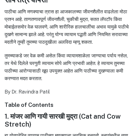
पाठीचा आणि मणक्याचा त्रास हा आजकालच्या जीवनशैलीत वाढलेला मोठा
प्रश्न आहे. ताणतणावपूर्ण जीवनशैली, चुकीची मुद्रा, सतत लॅपटॉप किंवा
मोबाईलसमोर वेळ घालवणे, आणि शारीरिक हालचालींचा अभाव यामुळे पाठीचे
दुखणे सामान्य झाले आहे. परंतु योग्य व्यायाम पद्धती आणि नियमित सरावाच्या
मदतीने तुम्ही तुमच्या पाठदुखीला अलविदा म्हणू शकता.
तुमच्याकडे जर वेळ कमी असेल किंवा व्यायामशाळेला जाण्याचा पर्याय नसेल,
तर येथे दिलेले घरगुती व्यायाम सोपे आणि प्रभावी आहेत. हे व्यायाम तुमच्या
पाठीच्या आरोग्यासाठी खूप उपयुक्त आहेत आणि पाठीच्या दुखण्याला कमी
करण्यात मदत करतात.
By Dr. Ravindra Patil
Table of Contents
1. मांजर आणि गायी सारखी मुद्रा (Cat and Cow
Stretch)
हा योगप्रेरित व्यायाम पाठीच्या मणक्याला लवचिक बनवतो, स्नायूंमधील ताण