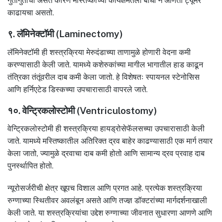
गुंतागुंतीची असते कारण मस्तिष्काच्या कार्यक्षमतेला बाधा न आणता ट्यूमर
काढायचा असतो.
९. लॅमिनेक्टॉमी (Laminectomy)
लॅमिनेक्टॉमी ही शस्त्रक्रिया मेरुदंडाच्या ताणामुळे होणारी वेदना कमी
करण्यासाठी केली जाते. यामध्ये कशेरुकांच्या मागील भागातील हाड काढून
तंत्रिका तंतूंवरील दाब कमी केला जातो. हे विशेषतः स्पायनल स्टेनोसिस
आणि हर्निएटेड डिस्कच्या उपचारासाठी वापरले जाते.
१०. वेन्ट्रिकलोस्टोमी (Ventriculostomy)
वेन्ट्रिकलोस्टोमी ही शस्त्रक्रिया हायड्रोसेफॅलसच्या उपचारासाठी केली
जाते. यामध्ये मस्तिष्कातील अतिरिक्त द्रव बाहेर काढण्यासाठी एक मार्ग तयार
केला जातो, ज्यामुळे द्रवाचा दाब कमी होतो आणि सामान्य द्रव प्रवाह दाब
पुनर्स्थापित होतो.
न्यूरोसर्जरीची क्षेत्र खूपच विशाल आणि प्रगत आहे. प्रत्येक शस्त्रक्रिया
रुग्णाच्या स्थितीवर अवलंबून असते आणि तज्ज्ञ डॉक्टरांच्या मार्गदर्शनाखाली
केली जाते. या शस्त्रक्रियांचा उद्देश रुग्णाच्या जीवनात सुधारणा आणणे आणि