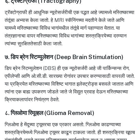
६. ट्रॅक्टोग्राफी (Tractography)
ट्रॅक्टोग्राफी ही आधुनिक न्यूरोसर्जरीची एक पद्धत आहे ज्यामध्ये मस्तिष्काच्या
तंतूंचा अभ्यास केला जातो. हे MRI स्कॅनिंगच्या मदतीने केले जाते आणि
यामध्ये मस्तिष्काच्या विविध भागांमधील तंतूंचे मार्ग पहाण्यात येतात. या
तंत्रज्ञानाचा वापर मस्तिष्काच्या विविध भागांच्या शस्त्रक्रियेच्या दरम्यान
त्यांच्या सुरक्षिततेसाठी केला जातो.
७. डिप ब्रेन स्टिम्युलेशन (Deep Brain Stimulation)
डिप ब्रेन स्टिम्युलेशन (DBS) ही एक न्यूरोसर्जरी आहे जी पार्किन्सन्स रोग,
एपीलेप्सी आणि ओ.सी.डी. सारख्या रोगांवर उपचार करण्यासाठी वापरली जाते.
या प्रक्रियेत मस्तिष्काच्या विशिष्ट भागात इलेक्ट्रोड्स बसवले जातात आणि
त्यांना एक बाह्य उपकरण जोडले जाते जे विद्युत प्रवाह देऊन मस्तिष्काच्या
क्रियाकलापांवर नियंत्रण ठेवते.
८. ग्लिओमा रिमूव्हल (Glioma Removal)
ग्लिओमा हे मेंदूच्या ट्यूमरचा एक प्रकार असतो. ग्लिओमा काढण्याच्या
शस्त्रक्रियेमध्ये ग्लिओमा ट्यूमर काढून टाकला जातो. ही शस्त्रक्रिया खूपच