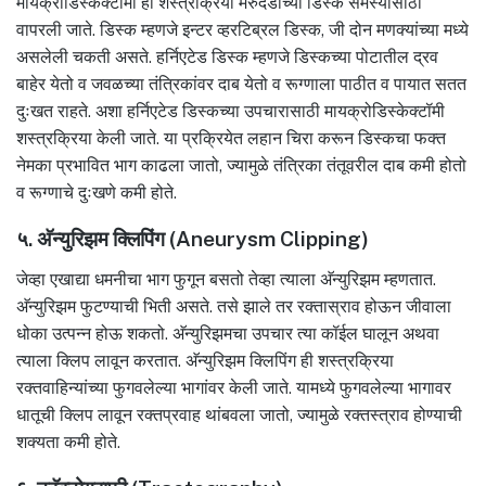
मायक्रोडिस्केक्टॉमी ही शस्त्रक्रिया मेरुदंडाच्या डिस्क समस्यांसाठी
वापरली जाते. डिस्क म्हणजे इन्टर व्हरटिब्रल डिस्क, जी दोन मणक्यांच्या मध्ये
असलेली चकती असते. हर्निएटेड डिस्क म्हणजे डिस्कच्या पोटातील द्रव
बाहेर येतो व जवळच्या तंत्रिकांवर दाब येतो व रूग्णाला पाठीत व पायात सतत
दुःखत राहते. अशा हर्निएटेड डिस्कच्या उपचारासाठी मायक्रोडिस्केक्टॉमी
शस्त्रक्रिया केली जाते. या प्रक्रियेत लहान चिरा करून डिस्कचा फक्त
नेमका प्रभावित भाग काढला जातो, ज्यामुळे तंत्रिका तंतूवरील दाब कमी होतो
व रूग्णाचे दुःखणे कमी होते.
५. अ‍ॅन्युरिझम क्लिपिंग (Aneurysm Clipping)
जेव्हा एखाद्या धमनीचा भाग फुगून बसतो तेव्हा त्याला अ‍ॅन्युरिझम म्हणतात.
अ‍ॅन्युरिझम फुटण्याची भिती असते. तसे झाले तर रक्तास्राव होऊन जीवाला
धोका उत्पन्न होऊ शकतो. अ‍ॅन्युरिझमचा उपचार त्या कॉईल घालून अथवा
त्याला क्लिप लावून करतात. अ‍ॅन्युरिझम क्लिपिंग ही शस्त्रक्रिया
रक्तवाहिन्यांच्या फुगवलेल्या भागांवर केली जाते. यामध्ये फुगवलेल्या भागावर
धातूची क्लिप लावून रक्तप्रवाह थांबवला जातो, ज्यामुळे रक्तस्त्राव होण्याची
शक्यता कमी होते.