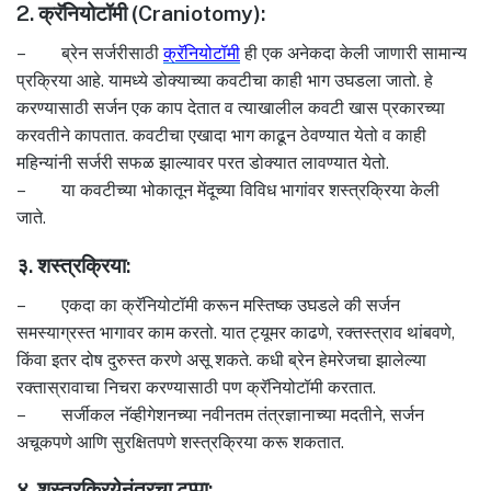
2. क्रॅनियोटॉमी (Craniotomy):
– ब्रेन सर्जरीसाठी
क्रॅनियोटॉमी
ही एक अनेकदा केली जाणारी सामान्य
प्रक्रिया आहे. यामध्ये डोक्याच्या कवटीचा काही भाग उघडला जातो. हे
करण्यासाठी सर्जन एक काप देतात व त्याखालील कवटी खास प्रकारच्या
करवतीने कापतात. कवटीचा एखादा भाग काढून ठेवण्यात येतो व काही
महिन्यांनी सर्जरी सफळ झाल्यावर परत डोक्यात लावण्यात येतो.
– या कवटीच्या भोकातून मेंदूच्या विविध भागांवर शस्त्रक्रिया केली
जाते.
३. शस्त्रक्रिया:
– एकदा का क्रॅनियोटॉमी करून मस्तिष्क उघडले की सर्जन
समस्याग्रस्त भागावर काम करतो. यात ट्यूमर काढणे, रक्तस्त्राव थांबवणे,
किंवा इतर दोष दुरुस्त करणे असू शकते. कधी ब्रेन हेमरेजचा झालेल्या
रक्तास्रावाचा निचरा करण्यासाठी पण क्रॅनियोटॉमी करतात.
– सर्जीकल नॅव्हीगेशनच्या नवीनतम तंत्रज्ञानाच्या मदतीने, सर्जन
अचूकपणे आणि सुरक्षितपणे शस्त्रक्रिया करू शकतात.
४. शस्त्रक्रियेनंतरचा टप्पा: