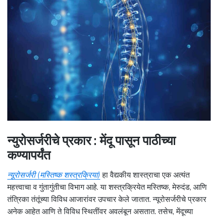
न्युरोसर्जरीचे प्रकार : मेंदू पासून पाठीच्या
कण्यापर्यंत
न्यूरोसर्जरी (मस्तिष्क शस्त्रक्रिया)
हा वैद्यकीय शास्त्राचा एक अत्यंत
महत्त्वाचा व गुंतागुंतीचा विभाग आहे. या शस्त्रक्रियेत मस्तिष्क, मेरुदंड, आणि
तंत्रिका तंतूंच्या विविध आजारांवर उपचार केले जातात. न्यूरोसर्जरीचे प्रकार
अनेक आहेत आणि ते विविध स्थितींवर अवलंबून असतात. तसेच, मेंदूच्या