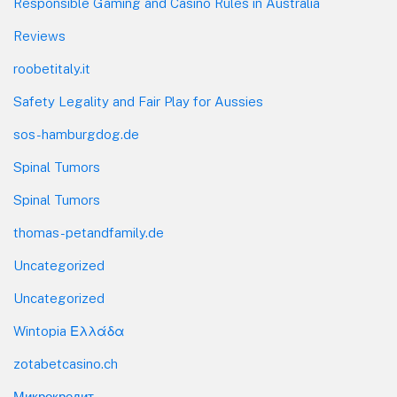
Responsible Gaming and Casino Rules in Australia
Reviews
roobetitaly.it
Safety Legality and Fair Play for Aussies
sos-hamburgdog.de
Spinal Tumors
Spinal Tumors
thomas-petandfamily.de
Uncategorized
Uncategorized
Wintopia Ελλάδα
zotabetcasino.ch
Микрокредит