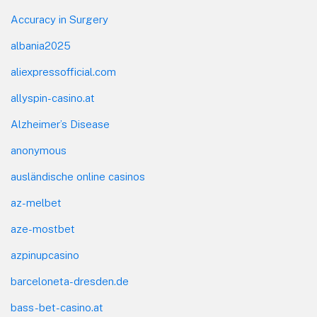
Accuracy in Surgery
albania2025
aliexpressofficial.com
allyspin-casino.at
Alzheimer’s Disease
anonymous
ausländische online casinos
az-melbet
aze-mostbet
azpinupcasino
barceloneta-dresden.de
bass-bet-casino.at