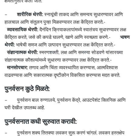
क्षमतांनुसार केली जाते.
–
शारीरिक थेरपी:
स्नायूंची ताकद आणि समन्वय सुधारण्यावर आणि
हालचाल आणि संतुलन पुन्हा मिळवण्यावर लक्ष केंद्रित करते.-
व्यावसायिक थेरपी:
दैनंदिन क्रियाकलापांमध्ये स्वातंत्र्य सुधारण्यावर लक्ष
केंद्रित करते, जसे की कपडे घालणे, खाणे आणि स्वच्छता करणे.-
भाषण
थेरपी:
भाषेची समज आणि उत्पादन सुधारण्यावर लक्ष केंद्रित करते.-
संज्ञानात्मक थेरपी:
स्मरणशक्ती, लक्ष आणि समस्या सोडवणे यांसारख्या
संज्ञानात्मक कौशल्यांमध्ये सुधारणा करण्यावर लक्ष केंद्रित करते.-
मानसोपचार:
तणाव आणि चिंता व्यवस्थापित करण्यास, आत्मविश्वास
वाढवण्यास आणि सकारात्मक दृष्टीकोन विकसित करण्यास मदत करते.
पुनर्वसन कुठे मिळते:
– पुनर्वसन बाल रुग्णालये, पुनर्वसन केंद्रे, आउटपेशंट क्लिनिक आणि
घरी देखील उपलब्ध आहे.
पुनर्वसनात कधी सुरुवात करावी:
– पुनर्वसन शक्य तितक्या लवकर सुरू करणं चांगलं. लवकर हस्तक्षेप