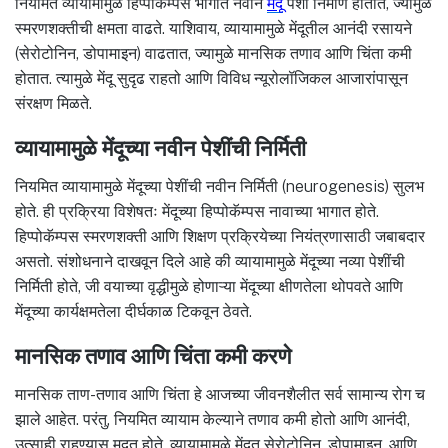
नियमित व्यायामामुळे हिप्पोकॅम्पस भागात नवीन
मेंदू
पेशी निर्माण होतात, ज्यामुळे
स्मरणशक्तीची क्षमता वाढते. याशिवाय, व्यायामामुळे मेंदूतील आनंदी रसायने
(सेरोटोनिन, डोपामाइन) वाढतात, ज्यामुळे मानसिक तणाव आणि चिंता कमी
होतात. त्यामुळे मेंदू सुदृढ राहतो आणि विविध न्यूरोलॉजिकल आजारांपासून
संरक्षण मिळते.
व्यायामामुळे मेंदूच्या नवीन पेशींची निर्मिती
नियमित व्यायामामुळे मेंदूच्या पेशींची नवीन निर्मिती (neurogenesis) सुलभ
होते. ही प्रक्रिया विशेषतः मेंदूच्या हिप्पोकॅम्पस नावाच्या भागात होते.
हिप्पोकॅम्पस स्मरणशक्ती आणि शिक्षण प्रक्रियेच्या नियंत्रणासाठी जबाबदार
असतो. संशोधनाने दाखवून दिले आहे की व्यायामामुळे मेंदूच्या नव्या पेशींची
निर्मिती होते, जी वयाच्या वृद्धीमुळे होणाऱ्या मेंदूच्या क्षीणतेला थोपवते आणि
मेंदूच्या कार्यक्षमतेला दीर्घकाळ टिकवून ठेवते.
मानसिक तणाव आणि चिंता कमी करणे
मानसिक ताण-तणाव आणि चिंता हे आजच्या जीवनशैलीत सर्व सामान्य रोग च
झाले आहेत. परंतु, नियमित व्यायाम केल्याने तणाव कमी होतो आणि आनंदी,
उत्साही राहण्यास मदत होते. व्यायामामुळे मेंदूत सेरोटोनिन, डोपामाइन, आणि