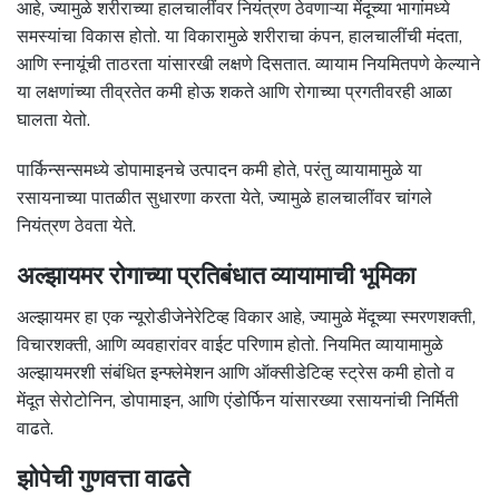
आहे, ज्यामुळे शरीराच्या हालचालींवर नियंत्रण ठेवणाऱ्या मेंदूच्या भागांमध्ये
समस्यांचा विकास होतो. या विकारामुळे शरीराचा कंपन, हालचालींची मंदता,
आणि स्नायूंची ताठरता यांसारखी लक्षणे दिसतात. व्यायाम नियमितपणे केल्याने
या लक्षणांच्या तीव्रतेत कमी होऊ शकते आणि रोगाच्या प्रगतीवरही आळा
घालता येतो.
पार्किन्सन्समध्ये डोपामाइनचे उत्पादन कमी होते, परंतु व्यायामामुळे या
रसायनाच्या पातळीत सुधारणा करता येते, ज्यामुळे हालचालींवर चांगले
नियंत्रण ठेवता येते.
अल्झायमर रोगाच्या प्रतिबंधात व्यायामाची भूमिका
अल्झायमर हा एक न्यूरोडीजेनेरेटिव्ह विकार आहे, ज्यामुळे मेंदूच्या स्मरणशक्ती,
विचारशक्ती, आणि व्यवहारांवर वाईट परिणाम होतो. नियमित व्यायामामुळे
अल्झायमरशी संबंधित इन्फ्लेमेशन आणि ऑक्सीडेटिव्ह स्ट्रेस कमी होतो व
मेंदूत सेरोटोनिन, डोपामाइन, आणि एंडोर्फिन यांसारख्या रसायनांची निर्मिती
वाढते.
झोपेची गुणवत्ता वाढते