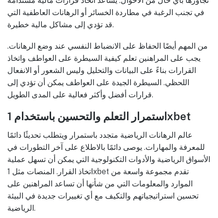
تجاوزها بأي حال من الأحوال. يساعد اتخاذ قرارات مالية مستدامة
في تجنب الرغبة في مطاردة الخسائر أو الرهانات العاطفية التي
قد تؤدي إلى مشاكل مالية خطيرة.
من المهم أيضًا الحفاظ على الانضباط النفسي عند وضع الرهانات.
يجب على المراهنين تعلم كيفية السيطرة على العواطف واتخاذ
القرارات بناءً على البيانات والتحليل وليس الشعور أو الانفعال
اللحظي. السيطرة الجيدة على العواطف يمكن أن تؤدي إلى
قرارات أفضل وأكثر فعالية على المدى الطويل.
استمرار التعلم والتحسين باستخدام 1xbet
عالم الرهانات الرياضية متجدد باستمرار ويتطلب تحديثًا دائمًا
للمعرفة والمهارات. يوصى دائمًا بالاطلاع على آخر التطورات في
الأسواق الرياضية والأدوات التكنولوجية التي يمكن أن تسهل عملية
اتخاذ القرار. المنصات مثل 1xbet تقدم مجموعة واسعة من
الموارد والمعلومات التي من شأنها أن تساعد المراهنين على
تحسين استراتيجياتهم والتكيف مع أي تغييرات جديدة في البيئة
الرياضية.