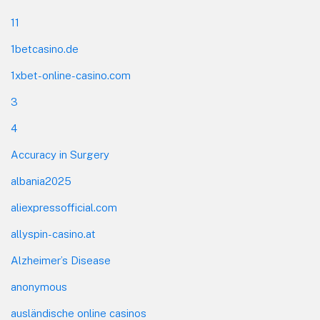
11
1betcasino.de
1xbet-online-casino.com
3
4
Accuracy in Surgery
albania2025
aliexpressofficial.com
allyspin-casino.at
Alzheimer’s Disease
anonymous
ausländische online casinos