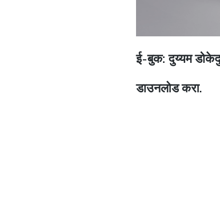
ई-बुक: दुय्यम डोके
डाउनलोड करा.