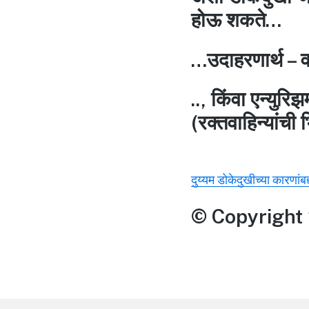
होऊ शकते…
…उदाहरणार्थ – वा
.., किंवा एन्युरिझ
(रक्तवाहिन्यांची
दुय्यम डोकेदुखीच्या कारणां
© Copyright 