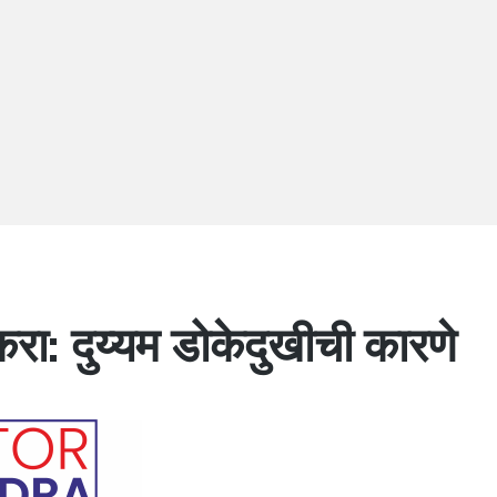
ा: दुय्यम डोकेदुखीची कारणे