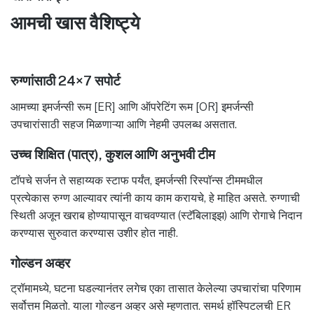
आमची खास वैशिष्ट्ये
रुग्णांसाठी 24×7 सपोर्ट
आमच्या इमर्जन्सी रूम [ER] आणि ऑपरेटिंग रूम [OR] इमर्जन्सी
उपचारांसाठी सहज मिळणाऱ्या आणि नेहमी उपलब्ध असतात.
उच्च शिक्षित (पात्र), कुशल आणि अनुभवी टीम
टॉपचे सर्जन ते सहाय्यक स्टाफ पर्यंत, इमर्जन्सी रिस्पॉन्स टीममधील
प्रत्येकास रुग्ण आल्यावर त्यांनी काय काम करायचे, हे माहित असते. रुग्णाची
स्थिती अजून खराब होण्यापासून वाचवण्यात (स्टॅबिलाइझ) आणि रोगाचे निदान
करण्यास सुरुवात करण्यास उशीर होत नाही.
गोल्डन अव्हर
ट्रॉमामध्ये, घटना घडल्यानंतर लगेच एका तासात केलेल्या उपचारांचा परिणाम
सर्वोत्तम मिळतो. याला गोल्डन अव्हर असे म्हणतात. समर्थ हॉस्पिटलची ER