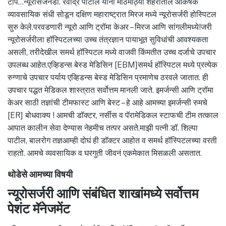
टीप…न्यूरोसर्जनडॉ. रवींद्र पाटील यांनी मोठमोठ्या शहरातील आकर्षक
व्यावसायिक संधी सोडून दक्षिण महाराष्ट्रात मिरज मध्ये न्यूरोसर्जरी होस्पिटल
सुरु केले.परवडणारी न्यूरो आणि ट्रॉमा केअर – मिरज आणि सांगलीमध्ये!जरी
न्यूरोसर्जरीला हॉस्पिटलच्या उच्च तंत्रज्ञान पायाभूत सुविधांची आवश्यकता
असली, तरीदेखील समर्थ हॉस्पिटल मध्ये वाजवी किंमतीत उच्च दर्जाचे उपचार
उपलब्ध आहेत.एव्हिडन्स बेस्ड मेडिसिन [EBM]समर्थ हॉस्पिटल मध्ये प्रत्येक
रुग्णाचे उपचार पर्याय एव्हिडन्स बेस्ड मेडिसिन प्रमाणेच ठरवले जातात. ही
उपचार पद्धत मेडिकल शास्त्रात सर्वोत्तम मानली जाते. इमर्जन्सी आणि ट्रॉमा
केअर साठी तज्ञांची टीमफास्ट आणि बेस्ट – हे आहे आमच्या इमर्जन्सी रुमचे
[ER] बोधवाक्य ! आमची डॉक्टर, नर्सीस व पॅरामेडिकल स्टाफची टीम तत्काल
आपात कालीन सेवा देण्यास नेहमीच तत्पर असते.माझी पत्नी डॉ. शिल्पा
पाटील, बालरोग तज्ञआम्ही दोघं ही डॉक्टर आहोत व समर्थ हॉस्पिटलच्या वरती
राहतो. आमचे व्यवसायिक व घरगुती जीवनं एकमेकात मिसळली असतात.
थोडेसे आमच्या विषयी
न्यूरोसर्जरी आणि संबंधित शाखांमध्ये सर्वोत्तम
पेशंट मॅनेजमेंट