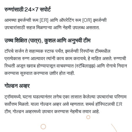
रुग्णांसाठी 24×7 सपोर्ट
आमच्या इमर्जन्सी रूम [ER] आणि ऑपरेटिंग रूम [OR] इमर्जन्सी
उपचारांसाठी सहज मिळणाऱ्या आणि नेहमी उपलब्ध असतात.
उच्च शिक्षित (पात्र), कुशल आणि अनुभवी टीम
टॉपचे सर्जन ते सहाय्यक स्टाफ पर्यंत, इमर्जन्सी रिस्पॉन्स टीममधील
प्रत्येकास रुग्ण आल्यावर त्यांनी काय काम करायचे, हे माहित असते. रुग्णाची
स्थिती अजून खराब होण्यापासून वाचवण्यात (स्टॅबिलाइझ) आणि रोगाचे निदान
करण्यास सुरुवात करण्यास उशीर होत नाही.
गोल्डन अव्हर
ट्रॉमामध्ये, घटना घडल्यानंतर लगेच एका तासात केलेल्या उपचारांचा परिणाम
सर्वोत्तम मिळतो. याला गोल्डन अव्हर असे म्हणतात. समर्थ हॉस्पिटलची ER
टीम, गोल्डन अव्हरमध्ये उपचार करण्यास नेहमीच तयार आहे.