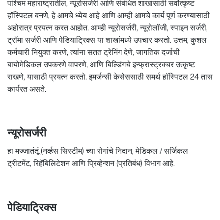
पश्चिम महाराष्ट्रातील, न्यूरोसर्जरी आणि संबंधित शाखांसाठी सर्वोत्कृष्ट
हॉस्पिटल बनणे, हे आमचे ध्येय आहे आणि आम्ही आमचे कार्य पूर्ण करण्यासाठी
अहोरात्र प्रयत्न करत आहोत. आम्ही न्यूरोसर्जरी, न्यूरोलॉजी, स्पाइन सर्जरी,
ट्रॉमा सर्जरी आणि पेडियाट्रिक्स या शाखांमध्ये उपचार करतो. उत्तम, कुशल
कर्मचारी नियुक्त करणे, त्यांना सतत ट्रेनिंग देणे, जागतिक दर्जाची
बायोमेडिकल उपकरणे वापरणे, आणि बिल्डिंगचे इन्फ्रास्ट्रक्चर उत्कृष्ट
राखणे, यासाठी प्रयत्न करतो. इमर्जन्सी केसेससाठी समर्थ हॉस्पिटल 24 तास
कार्यरत असते.
न्यूरोसर्जरी
हा मज्जातंतूं (नर्व्हस सिस्टीम) च्या रोगांचे निदान, मेडिकल / सर्जिकल
ट्रीटमेंट, रिहॅबिलिटेशन आणि प्रिव्हेन्शन (प्रतिबंध) विभाग आहे.
पेडियाट्रिक्स