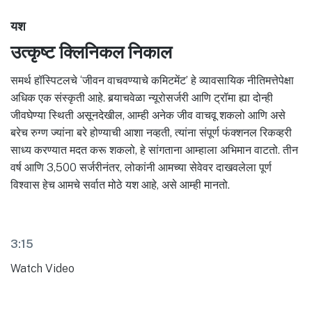
यश
उत्कृष्ट क्लिनिकल निकाल
समर्थ हॉस्पिटलचे ‘जीवन वाचवण्याचे कमिटमेंट’ हे व्यावसायिक नीतिमत्तेपेक्षा
अधिक एक संस्कृती आहे. बर्‍याचवेळा न्यूरोसर्जरी आणि ट्रॉमा ह्या दोन्ही
जीवघेण्या स्थिती असूनदेखील, आम्ही अनेक जीव वाचवू शकलो आणि असे
बरेच रुग्ण ज्यांना बरे होण्याची आशा नव्हती, त्यांना संपूर्ण फंक्शनल रिकव्हरी
साध्य करण्यात मदत करू शकलो, हे सांगताना आम्हाला अभिमान वाटतो. तीन
वर्ष आणि 3,500 सर्जरीनंतर, लोकांनी आमच्या सेवेवर दाखवलेला पूर्ण
विश्वास हेच आमचे सर्वात मोठे यश आहे, असे आम्ही मानतो.
3:15
Watch Video