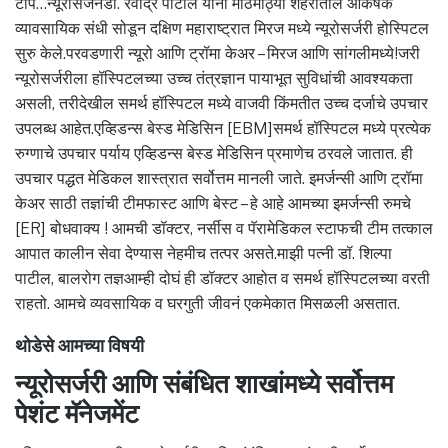
टीप…न्यूरोसर्जनडॉ. रवींद्र पाटील यांनी मोठमोठ्या शहरातील आकर्षक
व्यावसायिक संधी सोडून दक्षिण महाराष्ट्रात मिरज मध्ये न्यूरोसर्जरी होस्पिटल
सुरु केले.परवडणारी न्यूरो आणि ट्रॉमा केअर – मिरज आणि सांगलीमध्ये!जरी
न्यूरोसर्जरीला हॉस्पिटलच्या उच्च तंत्रज्ञान पायाभूत सुविधांची आवश्यकता
असली, तरीदेखील समर्थ हॉस्पिटल मध्ये वाजवी किंमतीत उच्च दर्जाचे उपचार
उपलब्ध आहेत.एव्हिडन्स बेस्ड मेडिसिन [EBM]समर्थ हॉस्पिटल मध्ये प्रत्येक
रुग्णाचे उपचार पर्याय एव्हिडन्स बेस्ड मेडिसिन प्रमाणेच ठरवले जातात. ही
उपचार पद्धत मेडिकल शास्त्रात सर्वोत्तम मानली जाते. इमर्जन्सी आणि ट्रॉमा
केअर साठी तज्ञांची टीमफास्ट आणि बेस्ट – हे आहे आमच्या इमर्जन्सी रुमचे
[ER] बोधवाक्य ! आमची डॉक्टर, नर्सीस व पॅरामेडिकल स्टाफची टीम तत्काल
आपात कालीन सेवा देण्यास नेहमीच तत्पर असते.माझी पत्नी डॉ. शिल्पा
पाटील, बालरोग तज्ञआम्ही दोघं ही डॉक्टर आहोत व समर्थ हॉस्पिटलच्या वरती
राहतो. आमचे व्यवसायिक व घरगुती जीवनं एकमेकात मिसळली असतात.
थोडेसे आमच्या विषयी
न्यूरोसर्जरी आणि संबंधित शाखांमध्ये सर्वोत्तम
पेशंट मॅनेजमेंट