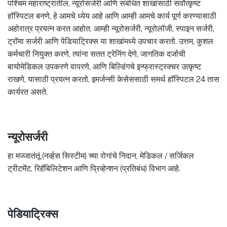
पश्चिम महाराष्ट्रातील, न्यूरोसर्जरी आणि संबंधित शाखांसाठी सर्वोत्कृष्ट
हॉस्पिटल बनणे, हे आमचे ध्येय आहे आणि आम्ही आमचे कार्य पूर्ण करण्यासाठी
अहोरात्र प्रयत्न करत आहोत. आम्ही न्यूरोसर्जरी, न्यूरोलॉजी, स्पाइन सर्जरी,
ट्रॉमा सर्जरी आणि पेडियाट्रिक्स या शाखांमध्ये उपचार करतो. उत्तम, कुशल
कर्मचारी नियुक्त करणे, त्यांना सतत ट्रेनिंग देणे, जागतिक दर्जाची
बायोमेडिकल उपकरणे वापरणे, आणि बिल्डिंगचे इन्फ्रास्ट्रक्चर उत्कृष्ट
राखणे, यासाठी प्रयत्न करतो. इमर्जन्सी केसेससाठी समर्थ हॉस्पिटल 24 तास
कार्यरत असते.
न्यूरोसर्जरी
हा मज्जातंतूं (नर्व्हस सिस्टीम) च्या रोगांचे निदान, मेडिकल / सर्जिकल
ट्रीटमेंट, रिहॅबिलिटेशन आणि प्रिव्हेन्शन (प्रतिबंध) विभाग आहे.
पेडियाट्रिक्स