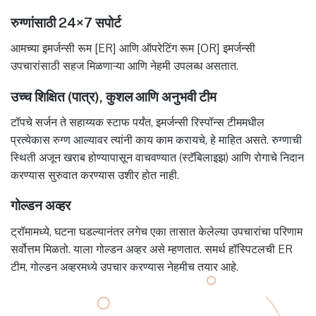
रुग्णांसाठी 24×7 सपोर्ट
आमच्या इमर्जन्सी रूम [ER] आणि ऑपरेटिंग रूम [OR] इमर्जन्सी
उपचारांसाठी सहज मिळणाऱ्या आणि नेहमी उपलब्ध असतात.
उच्च शिक्षित (पात्र), कुशल आणि अनुभवी टीम
टॉपचे सर्जन ते सहाय्यक स्टाफ पर्यंत, इमर्जन्सी रिस्पॉन्स टीममधील
प्रत्येकास रुग्ण आल्यावर त्यांनी काय काम करायचे, हे माहित असते. रुग्णाची
स्थिती अजून खराब होण्यापासून वाचवण्यात (स्टॅबिलाइझ) आणि रोगाचे निदान
करण्यास सुरुवात करण्यास उशीर होत नाही.
गोल्डन अव्हर
ट्रॉमामध्ये, घटना घडल्यानंतर लगेच एका तासात केलेल्या उपचारांचा परिणाम
सर्वोत्तम मिळतो. याला गोल्डन अव्हर असे म्हणतात. समर्थ हॉस्पिटलची ER
टीम, गोल्डन अव्हरमध्ये उपचार करण्यास नेहमीच तयार आहे.