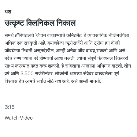
यश
उत्कृष्ट क्लिनिकल निकाल
समर्थ हॉस्पिटलचे ‘जीवन वाचवण्याचे कमिटमेंट’ हे व्यावसायिक नीतिमत्तेपेक्षा
अधिक एक संस्कृती आहे. बर्‍याचवेळा न्यूरोसर्जरी आणि ट्रॉमा ह्या दोन्ही
जीवघेण्या स्थिती असूनदेखील, आम्ही अनेक जीव वाचवू शकलो आणि असे
बरेच रुग्ण ज्यांना बरे होण्याची आशा नव्हती, त्यांना संपूर्ण फंक्शनल रिकव्हरी
साध्य करण्यात मदत करू शकलो, हे सांगताना आम्हाला अभिमान वाटतो. तीन
वर्ष आणि 3,500 सर्जरीनंतर, लोकांनी आमच्या सेवेवर दाखवलेला पूर्ण
विश्वास हेच आमचे सर्वात मोठे यश आहे, असे आम्ही मानतो.
3:15
Watch Video