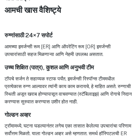
आमची खास वैशिष्ट्ये
रुग्णांसाठी 24×7 सपोर्ट
आमच्या इमर्जन्सी रूम [ER] आणि ऑपरेटिंग रूम [OR] इमर्जन्सी
उपचारांसाठी सहज मिळणाऱ्या आणि नेहमी उपलब्ध असतात.
उच्च शिक्षित (पात्र), कुशल आणि अनुभवी टीम
टॉपचे सर्जन ते सहाय्यक स्टाफ पर्यंत, इमर्जन्सी रिस्पॉन्स टीममधील
प्रत्येकास रुग्ण आल्यावर त्यांनी काय काम करायचे, हे माहित असते. रुग्णाची
स्थिती अजून खराब होण्यापासून वाचवण्यात (स्टॅबिलाइझ) आणि रोगाचे निदान
करण्यास सुरुवात करण्यास उशीर होत नाही.
गोल्डन अव्हर
ट्रॉमामध्ये, घटना घडल्यानंतर लगेच एका तासात केलेल्या उपचारांचा परिणाम
सर्वोत्तम मिळतो. याला गोल्डन अव्हर असे म्हणतात. समर्थ हॉस्पिटलची ER