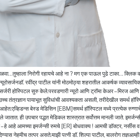
मिळवा…तुम्हाला निरोगी रहायचे आहे ना ? मग एक पाऊल पुढे टाका… क्लिक
यूरोसर्जनडॉ. रवींद्र पाटील यांनी मोठमोठ्या शहरातील आकर्षक व्यावसायिक
ूरोसर्जरी होस्पिटल सुरु केले.परवडणारी न्यूरो आणि ट्रॉमा केअर – मिरज आणि
ा उच्च तंत्रज्ञान पायाभूत सुविधांची आवश्यकता असली, तरीदेखील समर्थ हॉस्
हेत.एव्हिडन्स बेस्ड मेडिसिन [EBM]समर्थ हॉस्पिटल मध्ये प्रत्येक रुग्णाच
ले जातात. ही उपचार पद्धत मेडिकल शास्त्रात सर्वोत्तम मानली जाते. इमर्जन
ट – हे आहे आमच्या इमर्जन्सी रुमचे [ER] बोधवाक्य ! आमची डॉक्टर, नर्सीस
ण्यास नेहमीच तत्पर असते.माझी पत्नी डॉ. शिल्पा पाटील, बालरोग तज्ञआम्ही