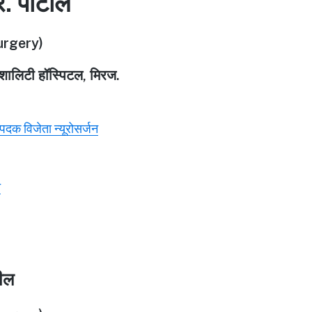
र. पाटील
rgery)
पेशालिटी हॉस्पिटल, मिरज.
ण पदक विजेता न्यूरोसर्जन
े
टील