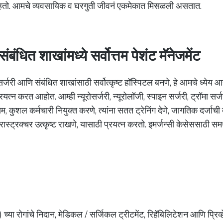
राहतो. आमचे व्यवसायिक व घरगुती जीवनं एकमेकात मिसळली असतात.
ंबंधित शाखांमध्ये सर्वोत्तम पेशंट मॅनेजमेंट
रोसर्जरी आणि संबंधित शाखांसाठी सर्वोत्कृष्ट हॉस्पिटल बनणे, हे आमचे ध्येय
्रयत्न करत आहोत. आम्ही न्यूरोसर्जरी, न्यूरोलॉजी, स्पाइन सर्जरी, ट्रॉमा सर
तम, कुशल कर्मचारी नियुक्त करणे, त्यांना सतत ट्रेनिंग देणे, जागतिक दर्ज
्रास्ट्रक्चर उत्कृष्ट राखणे, यासाठी प्रयत्न करतो. इमर्जन्सी केसेससाठी स
ीम) च्या रोगांचे निदान, मेडिकल / सर्जिकल ट्रीटमेंट, रिहॅबिलिटेशन आणि प्रिव