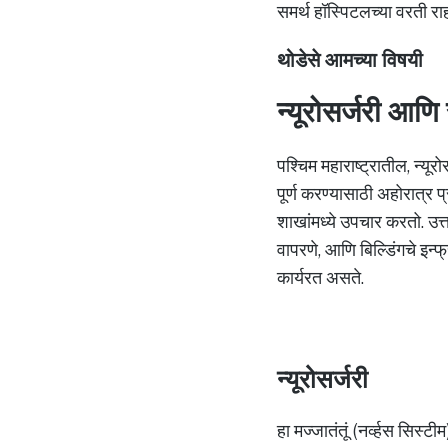
समर्थ हॉस्पिटलच्या वरती 
थोडेसे आमच्या विषयी
न्यूरोसर्जरी आणि स
पश्चिम महाराष्ट्रातील, न्यू
पूर्ण करण्यासाठी अहोरात्र प
शाखांमध्ये उपचार करतो. उत्
वापरणे, आणि बिल्डिंगचे इन्फ
कार्यरत असते.
न्यूरोसर्जरी
हा मज्जातंतूं (नर्व्हस सिस्ट