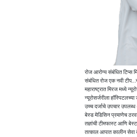
रोज आरोग्य संबंधित टिप्स 
संबंधित रोज एक नवी टीप…न्
महाराष्ट्रात मिरज मध्ये न्य
न्यूरोसर्जरीला हॉस्पिटलच्य
उच्च दर्जाचे उपचार उपलब्ध आ
बेस्ड मेडिसिन प्रमाणेच ठरव
तज्ञांची टीमफास्ट आणि बेस्
तत्काल आपात कालीन सेवा दे