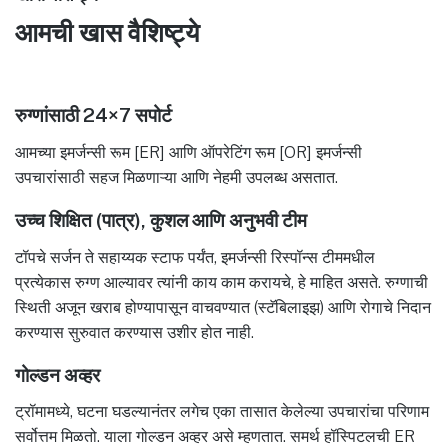
आमची खास वैशिष्ट्ये
रुग्णांसाठी 24×7 सपोर्ट
आमच्या इमर्जन्सी रूम [ER] आणि ऑपरेटिंग रूम [OR] इमर्जन्सी
उपचारांसाठी सहज मिळणाऱ्या आणि नेहमी उपलब्ध असतात.
उच्च शिक्षित (पात्र), कुशल आणि अनुभवी टीम
टॉपचे सर्जन ते सहाय्यक स्टाफ पर्यंत, इमर्जन्सी रिस्पॉन्स टीममधील
प्रत्येकास रुग्ण आल्यावर त्यांनी काय काम करायचे, हे माहित असते. रुग्णाची
स्थिती अजून खराब होण्यापासून वाचवण्यात (स्टॅबिलाइझ) आणि रोगाचे निदान
करण्यास सुरुवात करण्यास उशीर होत नाही.
गोल्डन अव्हर
ट्रॉमामध्ये, घटना घडल्यानंतर लगेच एका तासात केलेल्या उपचारांचा परिणाम
सर्वोत्तम मिळतो. याला गोल्डन अव्हर असे म्हणतात. समर्थ हॉस्पिटलची ER