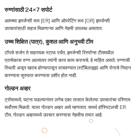
रुग्णांसाठी 24×7 सपोर्ट
आमच्या इमर्जन्सी रूम [ER] आणि ऑपरेटिंग रूम [OR] इमर्जन्सी
उपचारांसाठी सहज मिळणाऱ्या आणि नेहमी उपलब्ध असतात.
उच्च शिक्षित (पात्र), कुशल आणि अनुभवी टीम
टॉपचे सर्जन ते सहाय्यक स्टाफ पर्यंत, इमर्जन्सी रिस्पॉन्स टीममधील
प्रत्येकास रुग्ण आल्यावर त्यांनी काय काम करायचे, हे माहित असते. रुग्णाची
स्थिती अजून खराब होण्यापासून वाचवण्यात (स्टॅबिलाइझ) आणि रोगाचे निदान
करण्यास सुरुवात करण्यास उशीर होत नाही.
गोल्डन अव्हर
ट्रॉमामध्ये, घटना घडल्यानंतर लगेच एका तासात केलेल्या उपचारांचा परिणाम
सर्वोत्तम मिळतो. याला गोल्डन अव्हर असे म्हणतात. समर्थ हॉस्पिटलची ER
टीम, गोल्डन अव्हरमध्ये उपचार करण्यास नेहमीच तयार आहे.