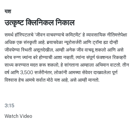
यश
उत्कृष्ट क्लिनिकल निकाल
समर्थ हॉस्पिटलचे ‘जीवन वाचवण्याचे कमिटमेंट’ हे व्यावसायिक नीतिमत्तेपेक्षा
अधिक एक संस्कृती आहे. बर्‍याचवेळा न्यूरोसर्जरी आणि ट्रॉमा ह्या दोन्ही
जीवघेण्या स्थिती असूनदेखील, आम्ही अनेक जीव वाचवू शकलो आणि असे
बरेच रुग्ण ज्यांना बरे होण्याची आशा नव्हती, त्यांना संपूर्ण फंक्शनल रिकव्हरी
साध्य करण्यात मदत करू शकलो, हे सांगताना आम्हाला अभिमान वाटतो. तीन
वर्ष आणि 3,500 सर्जरीनंतर, लोकांनी आमच्या सेवेवर दाखवलेला पूर्ण
विश्वास हेच आमचे सर्वात मोठे यश आहे, असे आम्ही मानतो.
3:15
Watch Video