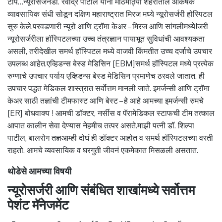
टीप…न्यूरोसर्जनडॉ. रवींद्र पाटील यांनी मोठमोठ्या शहरातील आकर्षक
व्यावसायिक संधी सोडून दक्षिण महाराष्ट्रात मिरज मध्ये न्यूरोसर्जरी होस्पिटल
सुरु केले.परवडणारी न्यूरो आणि ट्रॉमा केअर – मिरज आणि सांगलीमध्ये!जरी
न्यूरोसर्जरीला हॉस्पिटलच्या उच्च तंत्रज्ञान पायाभूत सुविधांची आवश्यकता
असली, तरीदेखील समर्थ हॉस्पिटल मध्ये वाजवी किंमतीत उच्च दर्जाचे उपचार
उपलब्ध आहेत.एव्हिडन्स बेस्ड मेडिसिन [EBM]समर्थ हॉस्पिटल मध्ये प्रत्येक
रुग्णाचे उपचार पर्याय एव्हिडन्स बेस्ड मेडिसिन प्रमाणेच ठरवले जातात. ही
उपचार पद्धत मेडिकल शास्त्रात सर्वोत्तम मानली जाते. इमर्जन्सी आणि ट्रॉमा
केअर साठी तज्ञांची टीमफास्ट आणि बेस्ट – हे आहे आमच्या इमर्जन्सी रुमचे
[ER] बोधवाक्य ! आमची डॉक्टर, नर्सीस व पॅरामेडिकल स्टाफची टीम तत्काल
आपात कालीन सेवा देण्यास नेहमीच तत्पर असते.माझी पत्नी डॉ. शिल्पा
पाटील, बालरोग तज्ञआम्ही दोघं ही डॉक्टर आहोत व समर्थ हॉस्पिटलच्या वरती
राहतो. आमचे व्यवसायिक व घरगुती जीवनं एकमेकात मिसळली असतात.
थोडेसे आमच्या विषयी
न्यूरोसर्जरी आणि संबंधित शाखांमध्ये सर्वोत्तम
पेशंट मॅनेजमेंट