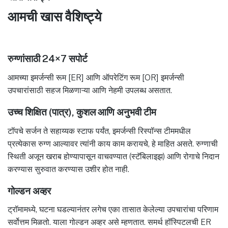
आमची खास वैशिष्ट्ये
रुग्णांसाठी 24×7 सपोर्ट
आमच्या इमर्जन्सी रूम [ER] आणि ऑपरेटिंग रूम [OR] इमर्जन्सी
उपचारांसाठी सहज मिळणाऱ्या आणि नेहमी उपलब्ध असतात.
उच्च शिक्षित (पात्र), कुशल आणि अनुभवी टीम
टॉपचे सर्जन ते सहाय्यक स्टाफ पर्यंत, इमर्जन्सी रिस्पॉन्स टीममधील
प्रत्येकास रुग्ण आल्यावर त्यांनी काय काम करायचे, हे माहित असते. रुग्णाची
स्थिती अजून खराब होण्यापासून वाचवण्यात (स्टॅबिलाइझ) आणि रोगाचे निदान
करण्यास सुरुवात करण्यास उशीर होत नाही.
गोल्डन अव्हर
ट्रॉमामध्ये, घटना घडल्यानंतर लगेच एका तासात केलेल्या उपचारांचा परिणाम
सर्वोत्तम मिळतो. याला गोल्डन अव्हर असे म्हणतात. समर्थ हॉस्पिटलची ER