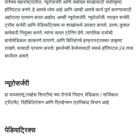
पश्चिम महाराष्ट्रातील, न्यूरोसर्जरी आणि संबंधित शाखांसाठी सर्वोत्कृष्ट
हॉस्पिटल बनणे, हे आमचे ध्येय आहे आणि आम्ही आमचे कार्य पूर्ण करण्यासाठी
अहोरात्र प्रयत्न करत आहोत. आम्ही न्यूरोसर्जरी, न्यूरोलॉजी, स्पाइन सर्जरी,
ट्रॉमा सर्जरी आणि पेडियाट्रिक्स या शाखांमध्ये उपचार करतो. उत्तम, कुशल
कर्मचारी नियुक्त करणे, त्यांना सतत ट्रेनिंग देणे, जागतिक दर्जाची
बायोमेडिकल उपकरणे वापरणे, आणि बिल्डिंगचे इन्फ्रास्ट्रक्चर उत्कृष्ट
राखणे, यासाठी प्रयत्न करतो. इमर्जन्सी केसेससाठी समर्थ हॉस्पिटल 24 तास
कार्यरत असते.
न्यूरोसर्जरी
हा मज्जातंतूं (नर्व्हस सिस्टीम) च्या रोगांचे निदान, मेडिकल / सर्जिकल
ट्रीटमेंट, रिहॅबिलिटेशन आणि प्रिव्हेन्शन (प्रतिबंध) विभाग आहे.
पेडियाट्रिक्स