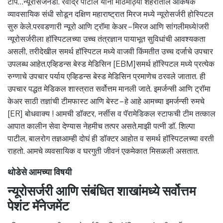
टीप…न्यूरोसर्जनडॉ. रवींद्र पाटील यांनी मोठमोठ्या शहरातील आकर्षक
व्यावसायिक संधी सोडून दक्षिण महाराष्ट्रात मिरज मध्ये न्यूरोसर्जरी होस्पिटल
सुरु केले.परवडणारी न्यूरो आणि ट्रॉमा केअर – मिरज आणि सांगलीमध्ये!जरी
न्यूरोसर्जरीला हॉस्पिटलच्या उच्च तंत्रज्ञान पायाभूत सुविधांची आवश्यकता
असली, तरीदेखील समर्थ हॉस्पिटल मध्ये वाजवी किंमतीत उच्च दर्जाचे उपचार
उपलब्ध आहेत.एव्हिडन्स बेस्ड मेडिसिन [EBM]समर्थ हॉस्पिटल मध्ये प्रत्येक
रुग्णाचे उपचार पर्याय एव्हिडन्स बेस्ड मेडिसिन प्रमाणेच ठरवले जातात. ही
उपचार पद्धत मेडिकल शास्त्रात सर्वोत्तम मानली जाते. इमर्जन्सी आणि ट्रॉमा
केअर साठी तज्ञांची टीमफास्ट आणि बेस्ट – हे आहे आमच्या इमर्जन्सी रुमचे
[ER] बोधवाक्य ! आमची डॉक्टर, नर्सीस व पॅरामेडिकल स्टाफची टीम तत्काल
आपात कालीन सेवा देण्यास नेहमीच तत्पर असते.माझी पत्नी डॉ. शिल्पा
पाटील, बालरोग तज्ञआम्ही दोघं ही डॉक्टर आहोत व समर्थ हॉस्पिटलच्या वरती
राहतो. आमचे व्यवसायिक व घरगुती जीवनं एकमेकात मिसळली असतात.
थोडेसे आमच्या विषयी
न्यूरोसर्जरी आणि संबंधित शाखांमध्ये सर्वोत्तम
पेशंट मॅनेजमेंट