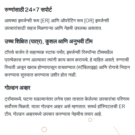
रुग्णांसाठी 24×7 सपोर्ट
आमच्या इमर्जन्सी रूम [ER] आणि ऑपरेटिंग रूम [OR] इमर्जन्सी
उपचारांसाठी सहज मिळणाऱ्या आणि नेहमी उपलब्ध असतात.
उच्च शिक्षित (पात्र), कुशल आणि अनुभवी टीम
टॉपचे सर्जन ते सहाय्यक स्टाफ पर्यंत, इमर्जन्सी रिस्पॉन्स टीममधील
प्रत्येकास रुग्ण आल्यावर त्यांनी काय काम करायचे, हे माहित असते. रुग्णाची
स्थिती अजून खराब होण्यापासून वाचवण्यात (स्टॅबिलाइझ) आणि रोगाचे निदान
करण्यास सुरुवात करण्यास उशीर होत नाही.
गोल्डन अव्हर
ट्रॉमामध्ये, घटना घडल्यानंतर लगेच एका तासात केलेल्या उपचारांचा परिणाम
सर्वोत्तम मिळतो. याला गोल्डन अव्हर असे म्हणतात. समर्थ हॉस्पिटलची ER
टीम, गोल्डन अव्हरमध्ये उपचार करण्यास नेहमीच तयार आहे.