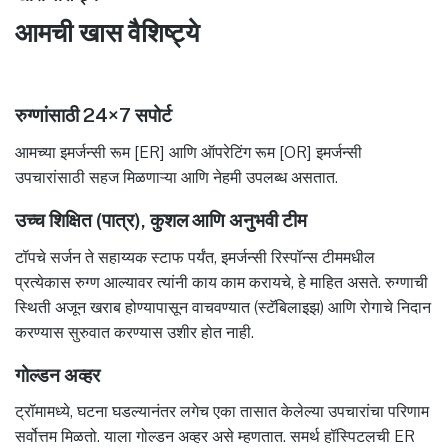
आमची खास वैशिष्ट्ये
रुग्णांसाठी 24×7 सपोर्ट
आमच्या इमर्जन्सी रूम [ER] आणि ऑपरेटिंग रूम [OR] इमर्जन्सी
उपचारांसाठी सहज मिळणाऱ्या आणि नेहमी उपलब्ध असतात.
उच्च शिक्षित (पात्र), कुशल आणि अनुभवी टीम
टॉपचे सर्जन ते सहाय्यक स्टाफ पर्यंत, इमर्जन्सी रिस्पॉन्स टीममधील
प्रत्येकास रुग्ण आल्यावर त्यांनी काय काम करायचे, हे माहित असते. रुग्णाची
स्थिती अजून खराब होण्यापासून वाचवण्यात (स्टॅबिलाइझ) आणि रोगाचे निदान
करण्यास सुरुवात करण्यास उशीर होत नाही.
गोल्डन अव्हर
ट्रॉमामध्ये, घटना घडल्यानंतर लगेच एका तासात केलेल्या उपचारांचा परिणाम
सर्वोत्तम मिळतो. याला गोल्डन अव्हर असे म्हणतात. समर्थ हॉस्पिटलची ER