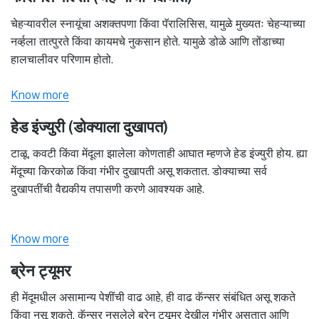
चेहऱ्यावरील स्नायूंचा अशक्तपणा किंवा पॅरालिसिस, यामुळे मुख्यतः चेहऱ्याच्या
नर्व्हला तात्पुरते किंवा कायमचे नुकसान होते. यामुळे डोळे आणि तोंडाच्या
हालचालीवर परिणाम होतो.
Know more
हेड इंज्युरी (डोक्याला दुखापत)
टाळू, कवटी किंवा मेंदूला झालेला कोणताही आघात म्हणजे हेड इंज्युरी होय. ह्या
मेंदूच्या किरकोळ किंवा गंभीर दुखापती असू शकतात. डोक्याच्या सर्व
दुखापतींची वैद्यकीय तपासणी करणे आवश्यक आहे.
Know more
ब्रेन ट्यूमर
ही मेंदूमधील असामान्य पेशींची वाढ आहे, ही वाढ कॅन्सर संबंधित असू शकते
किंवा नसू शकते. कॅन्सर नसलेले ब्रेन ट्यूमर देखील गंभीर असतात आणि