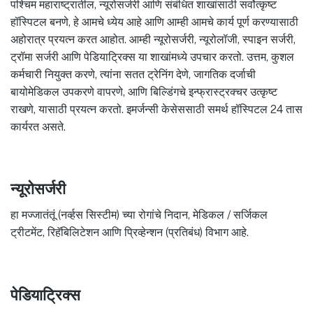
पश्चिम महाराष्ट्रातील, न्यूरोसर्जरी आणि संबंधित शाखांसाठी सर्वोत्कृष्ट
हॉस्पिटल बनणे, हे आमचे ध्येय आहे आणि आम्ही आमचे कार्य पूर्ण करण्यासाठी
अहोरात्र प्रयत्न करत आहोत. आम्ही न्यूरोसर्जरी, न्यूरोलॉजी, स्पाइन सर्जरी,
ट्रॉमा सर्जरी आणि पेडियाट्रिक्स या शाखांमध्ये उपचार करतो. उत्तम, कुशल
कर्मचारी नियुक्त करणे, त्यांना सतत ट्रेनिंग देणे, जागतिक दर्जाची
बायोमेडिकल उपकरणे वापरणे, आणि बिल्डिंगचे इन्फ्रास्ट्रक्चर उत्कृष्ट
राखणे, यासाठी प्रयत्न करतो. इमर्जन्सी केसेससाठी समर्थ हॉस्पिटल 24 तास
कार्यरत असते.
न्यूरोसर्जरी
हा मज्जातंतूं (नर्व्हस सिस्टीम) च्या रोगांचे निदान, मेडिकल / सर्जिकल
ट्रीटमेंट, रिहॅबिलिटेशन आणि प्रिव्हेन्शन (प्रतिबंध) विभाग आहे.
पेडियाट्रिक्स