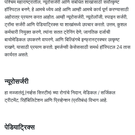
पश्चिम महाराष्ट्रातील, न्यूरोसर्जरी आणि संबंधित शाखांसाठी सर्वोत्कृष्ट
हॉस्पिटल बनणे, हे आमचे ध्येय आहे आणि आम्ही आमचे कार्य पूर्ण करण्यासाठी
अहोरात्र प्रयत्न करत आहोत. आम्ही न्यूरोसर्जरी, न्यूरोलॉजी, स्पाइन सर्जरी,
ट्रॉमा सर्जरी आणि पेडियाट्रिक्स या शाखांमध्ये उपचार करतो. उत्तम, कुशल
कर्मचारी नियुक्त करणे, त्यांना सतत ट्रेनिंग देणे, जागतिक दर्जाची
बायोमेडिकल उपकरणे वापरणे, आणि बिल्डिंगचे इन्फ्रास्ट्रक्चर उत्कृष्ट
राखणे, यासाठी प्रयत्न करतो. इमर्जन्सी केसेससाठी समर्थ हॉस्पिटल 24 तास
कार्यरत असते.
न्यूरोसर्जरी
हा मज्जातंतूं (नर्व्हस सिस्टीम) च्या रोगांचे निदान, मेडिकल / सर्जिकल
ट्रीटमेंट, रिहॅबिलिटेशन आणि प्रिव्हेन्शन (प्रतिबंध) विभाग आहे.
पेडियाट्रिक्स