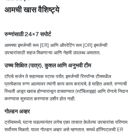
आमची खास वैशिष्ट्ये
रुग्णांसाठी 24×7 सपोर्ट
आमच्या इमर्जन्सी रूम [ER] आणि ऑपरेटिंग रूम [OR] इमर्जन्सी
उपचारांसाठी सहज मिळणाऱ्या आणि नेहमी उपलब्ध असतात.
उच्च शिक्षित (पात्र), कुशल आणि अनुभवी टीम
टॉपचे सर्जन ते सहाय्यक स्टाफ पर्यंत, इमर्जन्सी रिस्पॉन्स टीममधील
प्रत्येकास रुग्ण आल्यावर त्यांनी काय काम करायचे, हे माहित असते. रुग्णाची
स्थिती अजून खराब होण्यापासून वाचवण्यात (स्टॅबिलाइझ) आणि रोगाचे निदान
करण्यास सुरुवात करण्यास उशीर होत नाही.
गोल्डन अव्हर
ट्रॉमामध्ये, घटना घडल्यानंतर लगेच एका तासात केलेल्या उपचारांचा परिणाम
सर्वोत्तम मिळतो. याला गोल्डन अव्हर असे म्हणतात. समर्थ हॉस्पिटलची ER