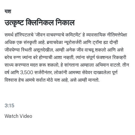
यश
उत्कृष्ट क्लिनिकल निकाल
समर्थ हॉस्पिटलचे ‘जीवन वाचवण्याचे कमिटमेंट’ हे व्यावसायिक नीतिमत्तेपेक्षा
अधिक एक संस्कृती आहे. बर्‍याचवेळा न्यूरोसर्जरी आणि ट्रॉमा ह्या दोन्ही
जीवघेण्या स्थिती असूनदेखील, आम्ही अनेक जीव वाचवू शकलो आणि असे
बरेच रुग्ण ज्यांना बरे होण्याची आशा नव्हती, त्यांना संपूर्ण फंक्शनल रिकव्हरी
साध्य करण्यात मदत करू शकलो, हे सांगताना आम्हाला अभिमान वाटतो. तीन
वर्ष आणि 3,500 सर्जरीनंतर, लोकांनी आमच्या सेवेवर दाखवलेला पूर्ण
विश्वास हेच आमचे सर्वात मोठे यश आहे, असे आम्ही मानतो.
3:15
Watch Video