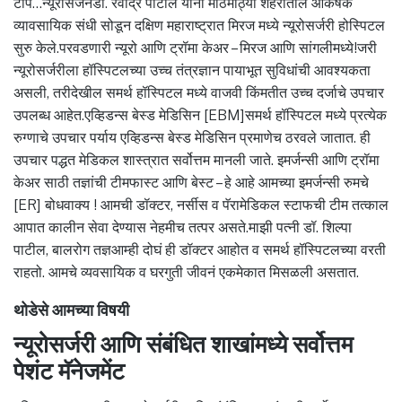
टीप…न्यूरोसर्जनडॉ. रवींद्र पाटील यांनी मोठमोठ्या शहरातील आकर्षक
व्यावसायिक संधी सोडून दक्षिण महाराष्ट्रात मिरज मध्ये न्यूरोसर्जरी होस्पिटल
सुरु केले.परवडणारी न्यूरो आणि ट्रॉमा केअर – मिरज आणि सांगलीमध्ये!जरी
न्यूरोसर्जरीला हॉस्पिटलच्या उच्च तंत्रज्ञान पायाभूत सुविधांची आवश्यकता
असली, तरीदेखील समर्थ हॉस्पिटल मध्ये वाजवी किंमतीत उच्च दर्जाचे उपचार
उपलब्ध आहेत.एव्हिडन्स बेस्ड मेडिसिन [EBM]समर्थ हॉस्पिटल मध्ये प्रत्येक
रुग्णाचे उपचार पर्याय एव्हिडन्स बेस्ड मेडिसिन प्रमाणेच ठरवले जातात. ही
उपचार पद्धत मेडिकल शास्त्रात सर्वोत्तम मानली जाते. इमर्जन्सी आणि ट्रॉमा
केअर साठी तज्ञांची टीमफास्ट आणि बेस्ट – हे आहे आमच्या इमर्जन्सी रुमचे
[ER] बोधवाक्य ! आमची डॉक्टर, नर्सीस व पॅरामेडिकल स्टाफची टीम तत्काल
आपात कालीन सेवा देण्यास नेहमीच तत्पर असते.माझी पत्नी डॉ. शिल्पा
पाटील, बालरोग तज्ञआम्ही दोघं ही डॉक्टर आहोत व समर्थ हॉस्पिटलच्या वरती
राहतो. आमचे व्यवसायिक व घरगुती जीवनं एकमेकात मिसळली असतात.
थोडेसे आमच्या विषयी
न्यूरोसर्जरी आणि संबंधित शाखांमध्ये सर्वोत्तम
पेशंट मॅनेजमेंट