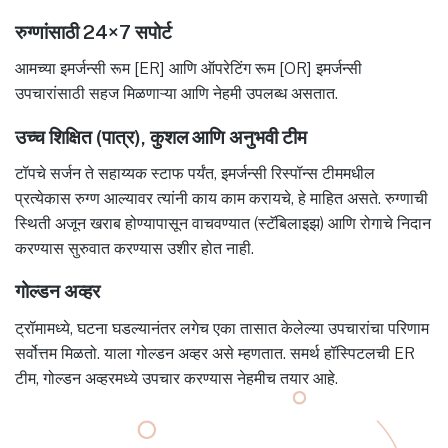
रुग्णांसाठी 24×7 सपोर्ट
आमच्या इमर्जन्सी रूम [ER] आणि ऑपरेटिंग रूम [OR] इमर्जन्सी
उपचारांसाठी सहज मिळणाऱ्या आणि नेहमी उपलब्ध असतात.
उच्च शिक्षित (पात्र), कुशल आणि अनुभवी टीम
टॉपचे सर्जन ते सहाय्यक स्टाफ पर्यंत, इमर्जन्सी रिस्पॉन्स टीममधील
प्रत्येकास रुग्ण आल्यावर त्यांनी काय काम करायचे, हे माहित असते. रुग्णाची
स्थिती अजून खराब होण्यापासून वाचवण्यात (स्टॅबिलाइझ) आणि रोगाचे निदान
करण्यास सुरुवात करण्यास उशीर होत नाही.
गोल्डन अव्हर
ट्रॉमामध्ये, घटना घडल्यानंतर लगेच एका तासात केलेल्या उपचारांचा परिणाम
सर्वोत्तम मिळतो. याला गोल्डन अव्हर असे म्हणतात. समर्थ हॉस्पिटलची ER
टीम, गोल्डन अव्हरमध्ये उपचार करण्यास नेहमीच तयार आहे.