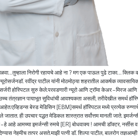
मिळवा…तुम्हाला निरोगी रहायचे आहे ना ? मग एक पाऊल पुढे टाका… क्लिक
यूरोसर्जनडॉ. रवींद्र पाटील यांनी मोठमोठ्या शहरातील आकर्षक व्यावसायिक
ूरोसर्जरी होस्पिटल सुरु केले.परवडणारी न्यूरो आणि ट्रॉमा केअर – मिरज आणि
ा उच्च तंत्रज्ञान पायाभूत सुविधांची आवश्यकता असली, तरीदेखील समर्थ हॉस्
हेत.एव्हिडन्स बेस्ड मेडिसिन [EBM]समर्थ हॉस्पिटल मध्ये प्रत्येक रुग्णाच
ले जातात. ही उपचार पद्धत मेडिकल शास्त्रात सर्वोत्तम मानली जाते. इमर्जन
ट – हे आहे आमच्या इमर्जन्सी रुमचे [ER] बोधवाक्य ! आमची डॉक्टर, नर्सीस
ण्यास नेहमीच तत्पर असते.माझी पत्नी डॉ. शिल्पा पाटील, बालरोग तज्ञआम्ही