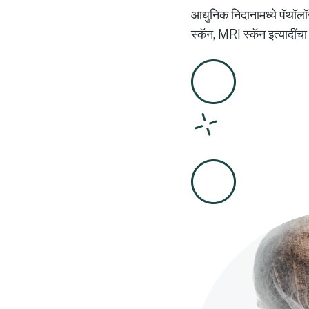
आधुनिक निदानामध्ये पॅथॉलॉज
स्कॅन, MRI स्कॅन इत्यादींच