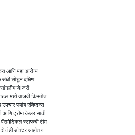
 करा आणि पहा आरोग्य
 संधी सोडून दक्षिण
 सांगलीमध्ये!जरी
पिटल मध्ये वाजवी किंमतीत
े उपचार पर्याय एव्हिडन्स
्सी आणि ट्रॉमा केअर साठी
 व पॅरामेडिकल स्टाफची टीम
 दोघं ही डॉक्टर आहोत व