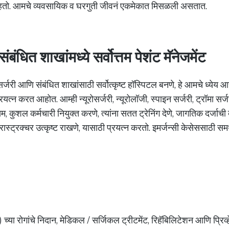
राहतो. आमचे व्यवसायिक व घरगुती जीवनं एकमेकात मिसळली असतात.
ंबंधित शाखांमध्ये सर्वोत्तम पेशंट मॅनेजमेंट
रोसर्जरी आणि संबंधित शाखांसाठी सर्वोत्कृष्ट हॉस्पिटल बनणे, हे आमचे ध्येय
्रयत्न करत आहोत. आम्ही न्यूरोसर्जरी, न्यूरोलॉजी, स्पाइन सर्जरी, ट्रॉमा सर
तम, कुशल कर्मचारी नियुक्त करणे, त्यांना सतत ट्रेनिंग देणे, जागतिक दर्ज
्रास्ट्रक्चर उत्कृष्ट राखणे, यासाठी प्रयत्न करतो. इमर्जन्सी केसेससाठी स
ीम) च्या रोगांचे निदान, मेडिकल / सर्जिकल ट्रीटमेंट, रिहॅबिलिटेशन आणि प्रिव