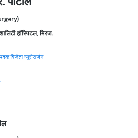
र. पाटील
rgery)
पेशालिटी हॉस्पिटल, मिरज.
ण पदक विजेता न्यूरोसर्जन
े
टील