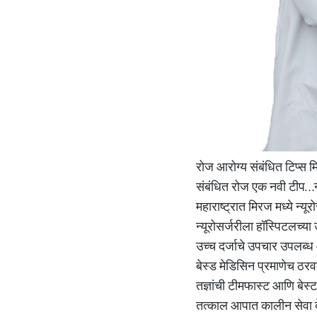
रोज आरोग्य संबंधित टिप्स 
संबंधित रोज एक नवी टीप…न्
महाराष्ट्रात मिरज मध्ये न्य
न्यूरोसर्जरीला हॉस्पिटलच्य
उच्च दर्जाचे उपचार उपलब्ध आ
बेस्ड मेडिसिन प्रमाणेच ठरव
तज्ञांची टीमफास्ट आणि बेस्
तत्काल आपात कालीन सेवा दे