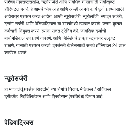
पश्चिम महाराष्ट्रातील, न्यूरोसर्जरी आणि संबंधित शाखांसाठी सर्वोत्कृष्ट
हॉस्पिटल बनणे, हे आमचे ध्येय आहे आणि आम्ही आमचे कार्य पूर्ण करण्यासाठी
अहोरात्र प्रयत्न करत आहोत. आम्ही न्यूरोसर्जरी, न्यूरोलॉजी, स्पाइन सर्जरी,
ट्रॉमा सर्जरी आणि पेडियाट्रिक्स या शाखांमध्ये उपचार करतो. उत्तम, कुशल
कर्मचारी नियुक्त करणे, त्यांना सतत ट्रेनिंग देणे, जागतिक दर्जाची
बायोमेडिकल उपकरणे वापरणे, आणि बिल्डिंगचे इन्फ्रास्ट्रक्चर उत्कृष्ट
राखणे, यासाठी प्रयत्न करतो. इमर्जन्सी केसेससाठी समर्थ हॉस्पिटल 24 तास
कार्यरत असते.
न्यूरोसर्जरी
हा मज्जातंतूं (नर्व्हस सिस्टीम) च्या रोगांचे निदान, मेडिकल / सर्जिकल
ट्रीटमेंट, रिहॅबिलिटेशन आणि प्रिव्हेन्शन (प्रतिबंध) विभाग आहे.
पेडियाट्रिक्स