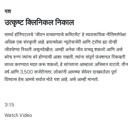
यश
उत्कृष्ट क्लिनिकल निकाल
समर्थ हॉस्पिटलचे ‘जीवन वाचवण्याचे कमिटमेंट’ हे व्यावसायिक नीतिमत्तेपेक्षा
अधिक एक संस्कृती आहे. बर्‍याचवेळा न्यूरोसर्जरी आणि ट्रॉमा ह्या दोन्ही
जीवघेण्या स्थिती असूनदेखील, आम्ही अनेक जीव वाचवू शकलो आणि असे
बरेच रुग्ण ज्यांना बरे होण्याची आशा नव्हती, त्यांना संपूर्ण फंक्शनल रिकव्हरी
साध्य करण्यात मदत करू शकलो, हे सांगताना आम्हाला अभिमान वाटतो. तीन
वर्ष आणि 3,500 सर्जरीनंतर, लोकांनी आमच्या सेवेवर दाखवलेला पूर्ण
विश्वास हेच आमचे सर्वात मोठे यश आहे, असे आम्ही मानतो.
3:15
Watch Video