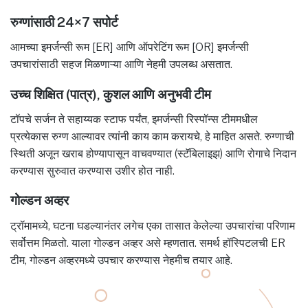
रुग्णांसाठी 24×7 सपोर्ट
आमच्या इमर्जन्सी रूम [ER] आणि ऑपरेटिंग रूम [OR] इमर्जन्सी
उपचारांसाठी सहज मिळणाऱ्या आणि नेहमी उपलब्ध असतात.
उच्च शिक्षित (पात्र), कुशल आणि अनुभवी टीम
टॉपचे सर्जन ते सहाय्यक स्टाफ पर्यंत, इमर्जन्सी रिस्पॉन्स टीममधील
प्रत्येकास रुग्ण आल्यावर त्यांनी काय काम करायचे, हे माहित असते. रुग्णाची
स्थिती अजून खराब होण्यापासून वाचवण्यात (स्टॅबिलाइझ) आणि रोगाचे निदान
करण्यास सुरुवात करण्यास उशीर होत नाही.
गोल्डन अव्हर
ट्रॉमामध्ये, घटना घडल्यानंतर लगेच एका तासात केलेल्या उपचारांचा परिणाम
सर्वोत्तम मिळतो. याला गोल्डन अव्हर असे म्हणतात. समर्थ हॉस्पिटलची ER
टीम, गोल्डन अव्हरमध्ये उपचार करण्यास नेहमीच तयार आहे.