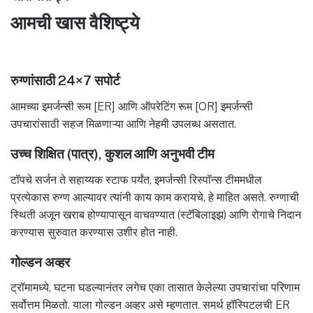
आमची खास वैशिष्ट्ये
रुग्णांसाठी 24×7 सपोर्ट
आमच्या इमर्जन्सी रूम [ER] आणि ऑपरेटिंग रूम [OR] इमर्जन्सी
उपचारांसाठी सहज मिळणाऱ्या आणि नेहमी उपलब्ध असतात.
उच्च शिक्षित (पात्र), कुशल आणि अनुभवी टीम
टॉपचे सर्जन ते सहाय्यक स्टाफ पर्यंत, इमर्जन्सी रिस्पॉन्स टीममधील
प्रत्येकास रुग्ण आल्यावर त्यांनी काय काम करायचे, हे माहित असते. रुग्णाची
स्थिती अजून खराब होण्यापासून वाचवण्यात (स्टॅबिलाइझ) आणि रोगाचे निदान
करण्यास सुरुवात करण्यास उशीर होत नाही.
गोल्डन अव्हर
ट्रॉमामध्ये, घटना घडल्यानंतर लगेच एका तासात केलेल्या उपचारांचा परिणाम
सर्वोत्तम मिळतो. याला गोल्डन अव्हर असे म्हणतात. समर्थ हॉस्पिटलची ER