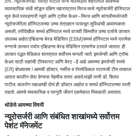
टीप…न्यूरोसर्जनडॉ. रवींद्र पाटील यांनी मोठमोठ्या शहरातील आकर्षक
व्यावसायिक संधी सोडून दक्षिण महाराष्ट्रात मिरज मध्ये न्यूरोसर्जरी होस्पिटल
सुरु केले.परवडणारी न्यूरो आणि ट्रॉमा केअर – मिरज आणि सांगलीमध्ये!जरी
न्यूरोसर्जरीला हॉस्पिटलच्या उच्च तंत्रज्ञान पायाभूत सुविधांची आवश्यकता
असली, तरीदेखील समर्थ हॉस्पिटल मध्ये वाजवी किंमतीत उच्च दर्जाचे उपचार
उपलब्ध आहेत.एव्हिडन्स बेस्ड मेडिसिन [EBM]समर्थ हॉस्पिटल मध्ये प्रत्येक
रुग्णाचे उपचार पर्याय एव्हिडन्स बेस्ड मेडिसिन प्रमाणेच ठरवले जातात. ही
उपचार पद्धत मेडिकल शास्त्रात सर्वोत्तम मानली जाते. इमर्जन्सी आणि ट्रॉमा
केअर साठी तज्ञांची टीमफास्ट आणि बेस्ट – हे आहे आमच्या इमर्जन्सी रुमचे
[ER] बोधवाक्य ! आमची डॉक्टर, नर्सीस व पॅरामेडिकल स्टाफची टीम तत्काल
आपात कालीन सेवा देण्यास नेहमीच तत्पर असते.माझी पत्नी डॉ. शिल्पा
पाटील, बालरोग तज्ञआम्ही दोघं ही डॉक्टर आहोत व समर्थ हॉस्पिटलच्या वरती
राहतो. आमचे व्यवसायिक व घरगुती जीवनं एकमेकात मिसळली असतात.
थोडेसे आमच्या विषयी
न्यूरोसर्जरी आणि संबंधित शाखांमध्ये सर्वोत्तम
पेशंट मॅनेजमेंट