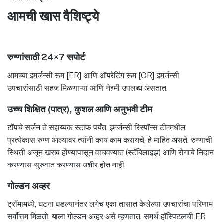
आमची खास वैशिष्ट्ये
रुग्णांसाठी 24×7 सपोर्ट
आमच्या इमर्जन्सी रूम [ER] आणि ऑपरेटिंग रूम [OR] इमर्जन्सी
उपचारांसाठी सहज मिळणाऱ्या आणि नेहमी उपलब्ध असतात.
उच्च शिक्षित (पात्र), कुशल आणि अनुभवी टीम
टॉपचे सर्जन ते सहाय्यक स्टाफ पर्यंत, इमर्जन्सी रिस्पॉन्स टीममधील
प्रत्येकास रुग्ण आल्यावर त्यांनी काय काम करायचे, हे माहित असते. रुग्णाची
स्थिती अजून खराब होण्यापासून वाचवण्यात (स्टॅबिलाइझ) आणि रोगाचे निदान
करण्यास सुरुवात करण्यास उशीर होत नाही.
गोल्डन अव्हर
ट्रॉमामध्ये, घटना घडल्यानंतर लगेच एका तासात केलेल्या उपचारांचा परिणाम
सर्वोत्तम मिळतो. याला गोल्डन अव्हर असे म्हणतात. समर्थ हॉस्पिटलची ER