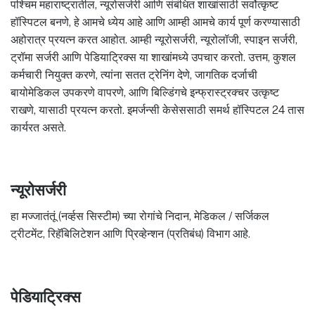
पश्चिम महाराष्ट्रातील, न्यूरोसर्जरी आणि संबंधित शाखांसाठी सर्वोत्कृष्ट
हॉस्पिटल बनणे, हे आमचे ध्येय आहे आणि आम्ही आमचे कार्य पूर्ण करण्यासाठी
अहोरात्र प्रयत्न करत आहोत. आम्ही न्यूरोसर्जरी, न्यूरोलॉजी, स्पाइन सर्जरी,
ट्रॉमा सर्जरी आणि पेडियाट्रिक्स या शाखांमध्ये उपचार करतो. उत्तम, कुशल
कर्मचारी नियुक्त करणे, त्यांना सतत ट्रेनिंग देणे, जागतिक दर्जाची
बायोमेडिकल उपकरणे वापरणे, आणि बिल्डिंगचे इन्फ्रास्ट्रक्चर उत्कृष्ट
राखणे, यासाठी प्रयत्न करतो. इमर्जन्सी केसेससाठी समर्थ हॉस्पिटल 24 तास
कार्यरत असते.
न्यूरोसर्जरी
हा मज्जातंतूं (नर्व्हस सिस्टीम) च्या रोगांचे निदान, मेडिकल / सर्जिकल
ट्रीटमेंट, रिहॅबिलिटेशन आणि प्रिव्हेन्शन (प्रतिबंध) विभाग आहे.
पेडियाट्रिक्स