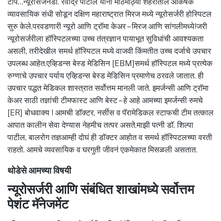
टीप…न्यूरोसर्जनडॉ. रवींद्र पाटील यांनी मोठमोठ्या शहरातील आकर्षक
व्यावसायिक संधी सोडून दक्षिण महाराष्ट्रात मिरज मध्ये न्यूरोसर्जरी होस्पिटल
सुरु केले.परवडणारी न्यूरो आणि ट्रॉमा केअर – मिरज आणि सांगलीमध्ये!जरी
न्यूरोसर्जरीला हॉस्पिटलच्या उच्च तंत्रज्ञान पायाभूत सुविधांची आवश्यकता
असली, तरीदेखील समर्थ हॉस्पिटल मध्ये वाजवी किंमतीत उच्च दर्जाचे उपचार
उपलब्ध आहेत.एव्हिडन्स बेस्ड मेडिसिन [EBM]समर्थ हॉस्पिटल मध्ये प्रत्येक
रुग्णाचे उपचार पर्याय एव्हिडन्स बेस्ड मेडिसिन प्रमाणेच ठरवले जातात. ही
उपचार पद्धत मेडिकल शास्त्रात सर्वोत्तम मानली जाते. इमर्जन्सी आणि ट्रॉमा
केअर साठी तज्ञांची टीमफास्ट आणि बेस्ट – हे आहे आमच्या इमर्जन्सी रुमचे
[ER] बोधवाक्य ! आमची डॉक्टर, नर्सीस व पॅरामेडिकल स्टाफची टीम तत्काल
आपात कालीन सेवा देण्यास नेहमीच तत्पर असते.माझी पत्नी डॉ. शिल्पा
पाटील, बालरोग तज्ञआम्ही दोघं ही डॉक्टर आहोत व समर्थ हॉस्पिटलच्या वरती
राहतो. आमचे व्यवसायिक व घरगुती जीवनं एकमेकात मिसळली असतात.
थोडेसे आमच्या विषयी
न्यूरोसर्जरी आणि संबंधित शाखांमध्ये सर्वोत्तम
पेशंट मॅनेजमेंट