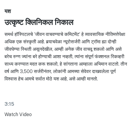
यश
उत्कृष्ट क्लिनिकल निकाल
समर्थ हॉस्पिटलचे ‘जीवन वाचवण्याचे कमिटमेंट’ हे व्यावसायिक नीतिमत्तेपेक्षा
अधिक एक संस्कृती आहे. बर्‍याचवेळा न्यूरोसर्जरी आणि ट्रॉमा ह्या दोन्ही
जीवघेण्या स्थिती असूनदेखील, आम्ही अनेक जीव वाचवू शकलो आणि असे
बरेच रुग्ण ज्यांना बरे होण्याची आशा नव्हती, त्यांना संपूर्ण फंक्शनल रिकव्हरी
साध्य करण्यात मदत करू शकलो, हे सांगताना आम्हाला अभिमान वाटतो. तीन
वर्ष आणि 3,500 सर्जरीनंतर, लोकांनी आमच्या सेवेवर दाखवलेला पूर्ण
विश्वास हेच आमचे सर्वात मोठे यश आहे, असे आम्ही मानतो.
3:15
Watch Video