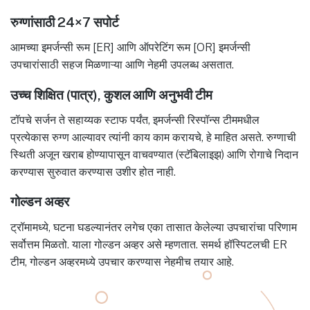
रुग्णांसाठी 24×7 सपोर्ट
आमच्या इमर्जन्सी रूम [ER] आणि ऑपरेटिंग रूम [OR] इमर्जन्सी
उपचारांसाठी सहज मिळणाऱ्या आणि नेहमी उपलब्ध असतात.
उच्च शिक्षित (पात्र), कुशल आणि अनुभवी टीम
टॉपचे सर्जन ते सहाय्यक स्टाफ पर्यंत, इमर्जन्सी रिस्पॉन्स टीममधील
प्रत्येकास रुग्ण आल्यावर त्यांनी काय काम करायचे, हे माहित असते. रुग्णाची
स्थिती अजून खराब होण्यापासून वाचवण्यात (स्टॅबिलाइझ) आणि रोगाचे निदान
करण्यास सुरुवात करण्यास उशीर होत नाही.
गोल्डन अव्हर
ट्रॉमामध्ये, घटना घडल्यानंतर लगेच एका तासात केलेल्या उपचारांचा परिणाम
सर्वोत्तम मिळतो. याला गोल्डन अव्हर असे म्हणतात. समर्थ हॉस्पिटलची ER
टीम, गोल्डन अव्हरमध्ये उपचार करण्यास नेहमीच तयार आहे.