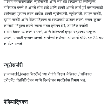
पश्चिम महाराष्ट्रातील, न्यूरोसर्जरी आणि संबंधित शाखांसाठी सर्वोत्कृष्ट
हॉस्पिटल बनणे, हे आमचे ध्येय आहे आणि आम्ही आमचे कार्य पूर्ण करण्यासाठी
अहोरात्र प्रयत्न करत आहोत. आम्ही न्यूरोसर्जरी, न्यूरोलॉजी, स्पाइन सर्जरी,
ट्रॉमा सर्जरी आणि पेडियाट्रिक्स या शाखांमध्ये उपचार करतो. उत्तम, कुशल
कर्मचारी नियुक्त करणे, त्यांना सतत ट्रेनिंग देणे, जागतिक दर्जाची
बायोमेडिकल उपकरणे वापरणे, आणि बिल्डिंगचे इन्फ्रास्ट्रक्चर उत्कृष्ट
राखणे, यासाठी प्रयत्न करतो. इमर्जन्सी केसेससाठी समर्थ हॉस्पिटल 24 तास
कार्यरत असते.
न्यूरोसर्जरी
हा मज्जातंतूं (नर्व्हस सिस्टीम) च्या रोगांचे निदान, मेडिकल / सर्जिकल
ट्रीटमेंट, रिहॅबिलिटेशन आणि प्रिव्हेन्शन (प्रतिबंध) विभाग आहे.
पेडियाट्रिक्स