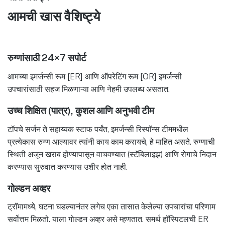
आमची खास वैशिष्ट्ये
रुग्णांसाठी 24×7 सपोर्ट
आमच्या इमर्जन्सी रूम [ER] आणि ऑपरेटिंग रूम [OR] इमर्जन्सी
उपचारांसाठी सहज मिळणाऱ्या आणि नेहमी उपलब्ध असतात.
उच्च शिक्षित (पात्र), कुशल आणि अनुभवी टीम
टॉपचे सर्जन ते सहाय्यक स्टाफ पर्यंत, इमर्जन्सी रिस्पॉन्स टीममधील
प्रत्येकास रुग्ण आल्यावर त्यांनी काय काम करायचे, हे माहित असते. रुग्णाची
स्थिती अजून खराब होण्यापासून वाचवण्यात (स्टॅबिलाइझ) आणि रोगाचे निदान
करण्यास सुरुवात करण्यास उशीर होत नाही.
गोल्डन अव्हर
ट्रॉमामध्ये, घटना घडल्यानंतर लगेच एका तासात केलेल्या उपचारांचा परिणाम
सर्वोत्तम मिळतो. याला गोल्डन अव्हर असे म्हणतात. समर्थ हॉस्पिटलची ER