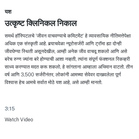
यश
उत्कृष्ट क्लिनिकल निकाल
समर्थ हॉस्पिटलचे ‘जीवन वाचवण्याचे कमिटमेंट’ हे व्यावसायिक नीतिमत्तेपेक्षा
अधिक एक संस्कृती आहे. बर्‍याचवेळा न्यूरोसर्जरी आणि ट्रॉमा ह्या दोन्ही
जीवघेण्या स्थिती असूनदेखील, आम्ही अनेक जीव वाचवू शकलो आणि असे
बरेच रुग्ण ज्यांना बरे होण्याची आशा नव्हती, त्यांना संपूर्ण फंक्शनल रिकव्हरी
साध्य करण्यात मदत करू शकलो, हे सांगताना आम्हाला अभिमान वाटतो. तीन
वर्ष आणि 3,500 सर्जरीनंतर, लोकांनी आमच्या सेवेवर दाखवलेला पूर्ण
विश्वास हेच आमचे सर्वात मोठे यश आहे, असे आम्ही मानतो.
3:15
Watch Video