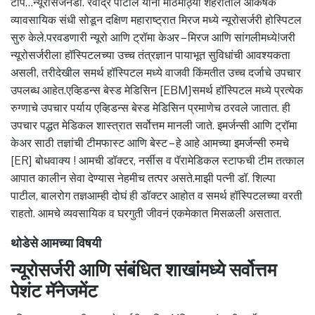
टीप…न्यूरोसर्जनडॉ. रवींद्र पाटील यांनी मोठमोठ्या शहरातील आकर्षक
व्यावसायिक संधी सोडून दक्षिण महाराष्ट्रात मिरज मध्ये न्यूरोसर्जरी होस्पिटल
सुरु केले.परवडणारी न्यूरो आणि ट्रॉमा केअर – मिरज आणि सांगलीमध्ये!जरी
न्यूरोसर्जरीला हॉस्पिटलच्या उच्च तंत्रज्ञान पायाभूत सुविधांची आवश्यकता
असली, तरीदेखील समर्थ हॉस्पिटल मध्ये वाजवी किंमतीत उच्च दर्जाचे उपचार
उपलब्ध आहेत.एव्हिडन्स बेस्ड मेडिसिन [EBM]समर्थ हॉस्पिटल मध्ये प्रत्येक
रुग्णाचे उपचार पर्याय एव्हिडन्स बेस्ड मेडिसिन प्रमाणेच ठरवले जातात. ही
उपचार पद्धत मेडिकल शास्त्रात सर्वोत्तम मानली जाते. इमर्जन्सी आणि ट्रॉमा
केअर साठी तज्ञांची टीमफास्ट आणि बेस्ट – हे आहे आमच्या इमर्जन्सी रुमचे
[ER] बोधवाक्य ! आमची डॉक्टर, नर्सीस व पॅरामेडिकल स्टाफची टीम तत्काल
आपात कालीन सेवा देण्यास नेहमीच तत्पर असते.माझी पत्नी डॉ. शिल्पा
पाटील, बालरोग तज्ञआम्ही दोघं ही डॉक्टर आहोत व समर्थ हॉस्पिटलच्या वरती
राहतो. आमचे व्यवसायिक व घरगुती जीवनं एकमेकात मिसळली असतात.
थोडेसे आमच्या विषयी
न्यूरोसर्जरी आणि संबंधित शाखांमध्ये सर्वोत्तम
पेशंट मॅनेजमेंट