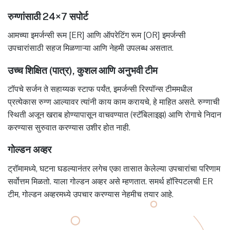
रुग्णांसाठी 24×7 सपोर्ट
आमच्या इमर्जन्सी रूम [ER] आणि ऑपरेटिंग रूम [OR] इमर्जन्सी
उपचारांसाठी सहज मिळणाऱ्या आणि नेहमी उपलब्ध असतात.
उच्च शिक्षित (पात्र), कुशल आणि अनुभवी टीम
टॉपचे सर्जन ते सहाय्यक स्टाफ पर्यंत, इमर्जन्सी रिस्पॉन्स टीममधील
प्रत्येकास रुग्ण आल्यावर त्यांनी काय काम करायचे, हे माहित असते. रुग्णाची
स्थिती अजून खराब होण्यापासून वाचवण्यात (स्टॅबिलाइझ) आणि रोगाचे निदान
करण्यास सुरुवात करण्यास उशीर होत नाही.
गोल्डन अव्हर
ट्रॉमामध्ये, घटना घडल्यानंतर लगेच एका तासात केलेल्या उपचारांचा परिणाम
सर्वोत्तम मिळतो. याला गोल्डन अव्हर असे म्हणतात. समर्थ हॉस्पिटलची ER
टीम, गोल्डन अव्हरमध्ये उपचार करण्यास नेहमीच तयार आहे.