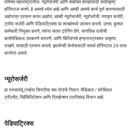
पश्चिम महाराष्ट्रातील, न्यूरोसर्जरी आणि संबंधित शाखांसाठी सर्वोत्कृष्ट
हॉस्पिटल बनणे, हे आमचे ध्येय आहे आणि आम्ही आमचे कार्य पूर्ण करण्यासाठी
अहोरात्र प्रयत्न करत आहोत. आम्ही न्यूरोसर्जरी, न्यूरोलॉजी, स्पाइन सर्जरी,
ट्रॉमा सर्जरी आणि पेडियाट्रिक्स या शाखांमध्ये उपचार करतो. उत्तम, कुशल
कर्मचारी नियुक्त करणे, त्यांना सतत ट्रेनिंग देणे, जागतिक दर्जाची
बायोमेडिकल उपकरणे वापरणे, आणि बिल्डिंगचे इन्फ्रास्ट्रक्चर उत्कृष्ट
राखणे, यासाठी प्रयत्न करतो. इमर्जन्सी केसेससाठी समर्थ हॉस्पिटल 24 तास
कार्यरत असते.
न्यूरोसर्जरी
हा मज्जातंतूं (नर्व्हस सिस्टीम) च्या रोगांचे निदान, मेडिकल / सर्जिकल
ट्रीटमेंट, रिहॅबिलिटेशन आणि प्रिव्हेन्शन (प्रतिबंध) विभाग आहे.
पेडियाट्रिक्स