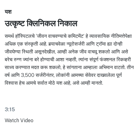
यश
उत्कृष्ट क्लिनिकल निकाल
समर्थ हॉस्पिटलचे ‘जीवन वाचवण्याचे कमिटमेंट’ हे व्यावसायिक नीतिमत्तेपेक्षा
अधिक एक संस्कृती आहे. बर्‍याचवेळा न्यूरोसर्जरी आणि ट्रॉमा ह्या दोन्ही
जीवघेण्या स्थिती असूनदेखील, आम्ही अनेक जीव वाचवू शकलो आणि असे
बरेच रुग्ण ज्यांना बरे होण्याची आशा नव्हती, त्यांना संपूर्ण फंक्शनल रिकव्हरी
साध्य करण्यात मदत करू शकलो, हे सांगताना आम्हाला अभिमान वाटतो. तीन
वर्ष आणि 3,500 सर्जरीनंतर, लोकांनी आमच्या सेवेवर दाखवलेला पूर्ण
विश्वास हेच आमचे सर्वात मोठे यश आहे, असे आम्ही मानतो.
3:15
Watch Video