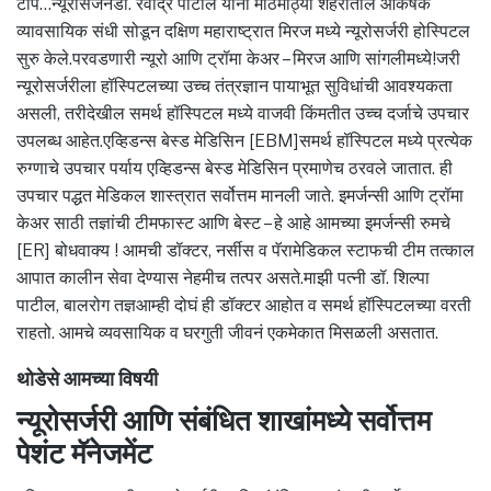
टीप…न्यूरोसर्जनडॉ. रवींद्र पाटील यांनी मोठमोठ्या शहरातील आकर्षक
व्यावसायिक संधी सोडून दक्षिण महाराष्ट्रात मिरज मध्ये न्यूरोसर्जरी होस्पिटल
सुरु केले.परवडणारी न्यूरो आणि ट्रॉमा केअर – मिरज आणि सांगलीमध्ये!जरी
न्यूरोसर्जरीला हॉस्पिटलच्या उच्च तंत्रज्ञान पायाभूत सुविधांची आवश्यकता
असली, तरीदेखील समर्थ हॉस्पिटल मध्ये वाजवी किंमतीत उच्च दर्जाचे उपचार
उपलब्ध आहेत.एव्हिडन्स बेस्ड मेडिसिन [EBM]समर्थ हॉस्पिटल मध्ये प्रत्येक
रुग्णाचे उपचार पर्याय एव्हिडन्स बेस्ड मेडिसिन प्रमाणेच ठरवले जातात. ही
उपचार पद्धत मेडिकल शास्त्रात सर्वोत्तम मानली जाते. इमर्जन्सी आणि ट्रॉमा
केअर साठी तज्ञांची टीमफास्ट आणि बेस्ट – हे आहे आमच्या इमर्जन्सी रुमचे
[ER] बोधवाक्य ! आमची डॉक्टर, नर्सीस व पॅरामेडिकल स्टाफची टीम तत्काल
आपात कालीन सेवा देण्यास नेहमीच तत्पर असते.माझी पत्नी डॉ. शिल्पा
पाटील, बालरोग तज्ञआम्ही दोघं ही डॉक्टर आहोत व समर्थ हॉस्पिटलच्या वरती
राहतो. आमचे व्यवसायिक व घरगुती जीवनं एकमेकात मिसळली असतात.
थोडेसे आमच्या विषयी
न्यूरोसर्जरी आणि संबंधित शाखांमध्ये सर्वोत्तम
पेशंट मॅनेजमेंट