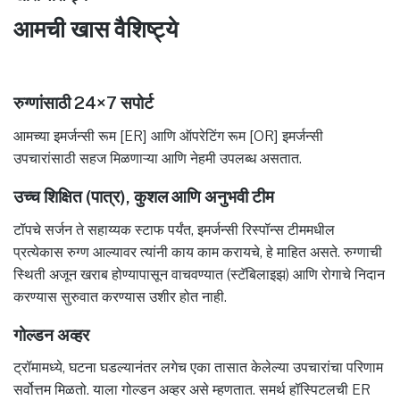
आमची खास वैशिष्ट्ये
रुग्णांसाठी 24×7 सपोर्ट
आमच्या इमर्जन्सी रूम [ER] आणि ऑपरेटिंग रूम [OR] इमर्जन्सी
उपचारांसाठी सहज मिळणाऱ्या आणि नेहमी उपलब्ध असतात.
उच्च शिक्षित (पात्र), कुशल आणि अनुभवी टीम
टॉपचे सर्जन ते सहाय्यक स्टाफ पर्यंत, इमर्जन्सी रिस्पॉन्स टीममधील
प्रत्येकास रुग्ण आल्यावर त्यांनी काय काम करायचे, हे माहित असते. रुग्णाची
स्थिती अजून खराब होण्यापासून वाचवण्यात (स्टॅबिलाइझ) आणि रोगाचे निदान
करण्यास सुरुवात करण्यास उशीर होत नाही.
गोल्डन अव्हर
ट्रॉमामध्ये, घटना घडल्यानंतर लगेच एका तासात केलेल्या उपचारांचा परिणाम
सर्वोत्तम मिळतो. याला गोल्डन अव्हर असे म्हणतात. समर्थ हॉस्पिटलची ER