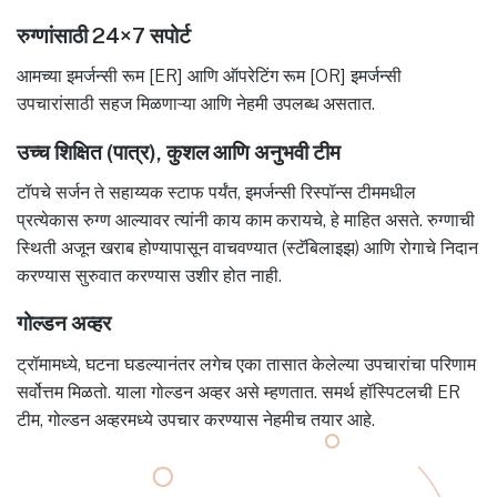
रुग्णांसाठी 24×7 सपोर्ट
आमच्या इमर्जन्सी रूम [ER] आणि ऑपरेटिंग रूम [OR] इमर्जन्सी
उपचारांसाठी सहज मिळणाऱ्या आणि नेहमी उपलब्ध असतात.
उच्च शिक्षित (पात्र), कुशल आणि अनुभवी टीम
टॉपचे सर्जन ते सहाय्यक स्टाफ पर्यंत, इमर्जन्सी रिस्पॉन्स टीममधील
प्रत्येकास रुग्ण आल्यावर त्यांनी काय काम करायचे, हे माहित असते. रुग्णाची
स्थिती अजून खराब होण्यापासून वाचवण्यात (स्टॅबिलाइझ) आणि रोगाचे निदान
करण्यास सुरुवात करण्यास उशीर होत नाही.
गोल्डन अव्हर
ट्रॉमामध्ये, घटना घडल्यानंतर लगेच एका तासात केलेल्या उपचारांचा परिणाम
सर्वोत्तम मिळतो. याला गोल्डन अव्हर असे म्हणतात. समर्थ हॉस्पिटलची ER
टीम, गोल्डन अव्हरमध्ये उपचार करण्यास नेहमीच तयार आहे.