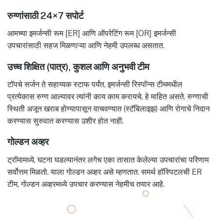
रुग्णांसाठी 24×7 सपोर्ट
आमच्या इमर्जन्सी रूम [ER] आणि ऑपरेटिंग रूम [OR] इमर्जन्सी
उपचारांसाठी सहज मिळणाऱ्या आणि नेहमी उपलब्ध असतात.
उच्च शिक्षित (पात्र), कुशल आणि अनुभवी टीम
टॉपचे सर्जन ते सहाय्यक स्टाफ पर्यंत, इमर्जन्सी रिस्पॉन्स टीममधील
प्रत्येकास रुग्ण आल्यावर त्यांनी काय काम करायचे, हे माहित असते. रुग्णाची
स्थिती अजून खराब होण्यापासून वाचवण्यात (स्टॅबिलाइझ) आणि रोगाचे निदान
करण्यास सुरुवात करण्यास उशीर होत नाही.
गोल्डन अव्हर
ट्रॉमामध्ये, घटना घडल्यानंतर लगेच एका तासात केलेल्या उपचारांचा परिणाम
सर्वोत्तम मिळतो. याला गोल्डन अव्हर असे म्हणतात. समर्थ हॉस्पिटलची ER
टीम, गोल्डन अव्हरमध्ये उपचार करण्यास नेहमीच तयार आहे.