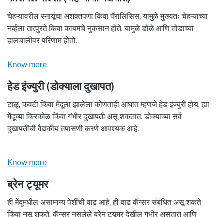
चेहऱ्यावरील स्नायूंचा अशक्तपणा किंवा पॅरालिसिस, यामुळे मुख्यतः चेहऱ्याच्या
नर्व्हला तात्पुरते किंवा कायमचे नुकसान होते. यामुळे डोळे आणि तोंडाच्या
हालचालीवर परिणाम होतो.
Know more
हेड इंज्युरी (डोक्याला दुखापत)
टाळू, कवटी किंवा मेंदूला झालेला कोणताही आघात म्हणजे हेड इंज्युरी होय. ह्या
मेंदूच्या किरकोळ किंवा गंभीर दुखापती असू शकतात. डोक्याच्या सर्व
दुखापतींची वैद्यकीय तपासणी करणे आवश्यक आहे.
Know more
ब्रेन ट्यूमर
ही मेंदूमधील असामान्य पेशींची वाढ आहे, ही वाढ कॅन्सर संबंधित असू शकते
किंवा नसू शकते. कॅन्सर नसलेले ब्रेन ट्यूमर देखील गंभीर असतात आणि