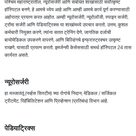
पश्चिम महाराष्ट्रातील, न्यूरोसर्जरी आणि संबंधित शाखांसाठी सर्वोत्कृष्ट
हॉस्पिटल बनणे, हे आमचे ध्येय आहे आणि आम्ही आमचे कार्य पूर्ण करण्यासाठी
अहोरात्र प्रयत्न करत आहोत. आम्ही न्यूरोसर्जरी, न्यूरोलॉजी, स्पाइन सर्जरी,
ट्रॉमा सर्जरी आणि पेडियाट्रिक्स या शाखांमध्ये उपचार करतो. उत्तम, कुशल
कर्मचारी नियुक्त करणे, त्यांना सतत ट्रेनिंग देणे, जागतिक दर्जाची
बायोमेडिकल उपकरणे वापरणे, आणि बिल्डिंगचे इन्फ्रास्ट्रक्चर उत्कृष्ट
राखणे, यासाठी प्रयत्न करतो. इमर्जन्सी केसेससाठी समर्थ हॉस्पिटल 24 तास
कार्यरत असते.
न्यूरोसर्जरी
हा मज्जातंतूं (नर्व्हस सिस्टीम) च्या रोगांचे निदान, मेडिकल / सर्जिकल
ट्रीटमेंट, रिहॅबिलिटेशन आणि प्रिव्हेन्शन (प्रतिबंध) विभाग आहे.
पेडियाट्रिक्स