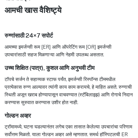
आमची खास वैशिष्ट्ये
रुग्णांसाठी 24×7 सपोर्ट
आमच्या इमर्जन्सी रूम [ER] आणि ऑपरेटिंग रूम [OR] इमर्जन्सी
उपचारांसाठी सहज मिळणाऱ्या आणि नेहमी उपलब्ध असतात.
उच्च शिक्षित (पात्र), कुशल आणि अनुभवी टीम
टॉपचे सर्जन ते सहाय्यक स्टाफ पर्यंत, इमर्जन्सी रिस्पॉन्स टीममधील
प्रत्येकास रुग्ण आल्यावर त्यांनी काय काम करायचे, हे माहित असते. रुग्णाची
स्थिती अजून खराब होण्यापासून वाचवण्यात (स्टॅबिलाइझ) आणि रोगाचे निदान
करण्यास सुरुवात करण्यास उशीर होत नाही.
गोल्डन अव्हर
ट्रॉमामध्ये, घटना घडल्यानंतर लगेच एका तासात केलेल्या उपचारांचा परिणाम
सर्वोत्तम मिळतो. याला गोल्डन अव्हर असे म्हणतात. समर्थ हॉस्पिटलची ER