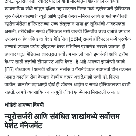
टीप…न्यूरोसर्जनडॉ. रवींद्र पाटील यांनी मोठमोठ्या शहरातील आकर्षक
व्यावसायिक संधी सोडून दक्षिण महाराष्ट्रात मिरज मध्ये न्यूरोसर्जरी होस्पिटल
सुरु केले.परवडणारी न्यूरो आणि ट्रॉमा केअर – मिरज आणि सांगलीमध्ये!जरी
न्यूरोसर्जरीला हॉस्पिटलच्या उच्च तंत्रज्ञान पायाभूत सुविधांची आवश्यकता
असली, तरीदेखील समर्थ हॉस्पिटल मध्ये वाजवी किंमतीत उच्च दर्जाचे उपचार
उपलब्ध आहेत.एव्हिडन्स बेस्ड मेडिसिन [EBM]समर्थ हॉस्पिटल मध्ये प्रत्येक
रुग्णाचे उपचार पर्याय एव्हिडन्स बेस्ड मेडिसिन प्रमाणेच ठरवले जातात. ही
उपचार पद्धत मेडिकल शास्त्रात सर्वोत्तम मानली जाते. इमर्जन्सी आणि ट्रॉमा
केअर साठी तज्ञांची टीमफास्ट आणि बेस्ट – हे आहे आमच्या इमर्जन्सी रुमचे
[ER] बोधवाक्य ! आमची डॉक्टर, नर्सीस व पॅरामेडिकल स्टाफची टीम तत्काल
आपात कालीन सेवा देण्यास नेहमीच तत्पर असते.माझी पत्नी डॉ. शिल्पा
पाटील, बालरोग तज्ञआम्ही दोघं ही डॉक्टर आहोत व समर्थ हॉस्पिटलच्या वरती
राहतो. आमचे व्यवसायिक व घरगुती जीवनं एकमेकात मिसळली असतात.
थोडेसे आमच्या विषयी
न्यूरोसर्जरी आणि संबंधित शाखांमध्ये सर्वोत्तम
पेशंट मॅनेजमेंट