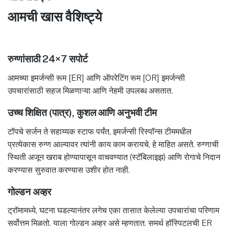
आमची खास वैशिष्ट्ये
रुग्णांसाठी 24×7 सपोर्ट
आमच्या इमर्जन्सी रूम [ER] आणि ऑपरेटिंग रूम [OR] इमर्जन्सी
उपचारांसाठी सहज मिळणाऱ्या आणि नेहमी उपलब्ध असतात.
उच्च शिक्षित (पात्र), कुशल आणि अनुभवी टीम
टॉपचे सर्जन ते सहाय्यक स्टाफ पर्यंत, इमर्जन्सी रिस्पॉन्स टीममधील
प्रत्येकास रुग्ण आल्यावर त्यांनी काय काम करायचे, हे माहित असते. रुग्णाची
स्थिती अजून खराब होण्यापासून वाचवण्यात (स्टॅबिलाइझ) आणि रोगाचे निदान
करण्यास सुरुवात करण्यास उशीर होत नाही.
गोल्डन अव्हर
ट्रॉमामध्ये, घटना घडल्यानंतर लगेच एका तासात केलेल्या उपचारांचा परिणाम
सर्वोत्तम मिळतो. याला गोल्डन अव्हर असे म्हणतात. समर्थ हॉस्पिटलची ER