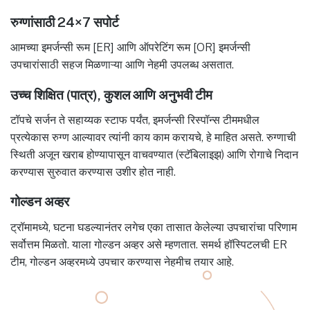
रुग्णांसाठी 24×7 सपोर्ट
आमच्या इमर्जन्सी रूम [ER] आणि ऑपरेटिंग रूम [OR] इमर्जन्सी
उपचारांसाठी सहज मिळणाऱ्या आणि नेहमी उपलब्ध असतात.
उच्च शिक्षित (पात्र), कुशल आणि अनुभवी टीम
टॉपचे सर्जन ते सहाय्यक स्टाफ पर्यंत, इमर्जन्सी रिस्पॉन्स टीममधील
प्रत्येकास रुग्ण आल्यावर त्यांनी काय काम करायचे, हे माहित असते. रुग्णाची
स्थिती अजून खराब होण्यापासून वाचवण्यात (स्टॅबिलाइझ) आणि रोगाचे निदान
करण्यास सुरुवात करण्यास उशीर होत नाही.
गोल्डन अव्हर
ट्रॉमामध्ये, घटना घडल्यानंतर लगेच एका तासात केलेल्या उपचारांचा परिणाम
सर्वोत्तम मिळतो. याला गोल्डन अव्हर असे म्हणतात. समर्थ हॉस्पिटलची ER
टीम, गोल्डन अव्हरमध्ये उपचार करण्यास नेहमीच तयार आहे.