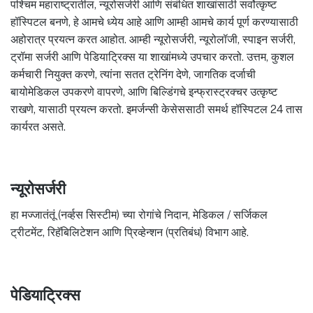
पश्चिम महाराष्ट्रातील, न्यूरोसर्जरी आणि संबंधित शाखांसाठी सर्वोत्कृष्ट
हॉस्पिटल बनणे, हे आमचे ध्येय आहे आणि आम्ही आमचे कार्य पूर्ण करण्यासाठी
अहोरात्र प्रयत्न करत आहोत. आम्ही न्यूरोसर्जरी, न्यूरोलॉजी, स्पाइन सर्जरी,
ट्रॉमा सर्जरी आणि पेडियाट्रिक्स या शाखांमध्ये उपचार करतो. उत्तम, कुशल
कर्मचारी नियुक्त करणे, त्यांना सतत ट्रेनिंग देणे, जागतिक दर्जाची
बायोमेडिकल उपकरणे वापरणे, आणि बिल्डिंगचे इन्फ्रास्ट्रक्चर उत्कृष्ट
राखणे, यासाठी प्रयत्न करतो. इमर्जन्सी केसेससाठी समर्थ हॉस्पिटल 24 तास
कार्यरत असते.
न्यूरोसर्जरी
हा मज्जातंतूं (नर्व्हस सिस्टीम) च्या रोगांचे निदान, मेडिकल / सर्जिकल
ट्रीटमेंट, रिहॅबिलिटेशन आणि प्रिव्हेन्शन (प्रतिबंध) विभाग आहे.
पेडियाट्रिक्स