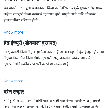
चेहऱ्यावरील स्नायूंचा अशक्तपणा किंवा पॅरालिसिस, यामुळे मुख्यतः चेहऱ्याच्या
नर्व्हला तात्पुरते किंवा कायमचे नुकसान होते. यामुळे डोळे आणि तोंडाच्या
हालचालीवर परिणाम होतो.
Know more
हेड इंज्युरी (डोक्याला दुखापत)
टाळू, कवटी किंवा मेंदूला झालेला कोणताही आघात म्हणजे हेड इंज्युरी होय. ह्या
मेंदूच्या किरकोळ किंवा गंभीर दुखापती असू शकतात. डोक्याच्या सर्व
दुखापतींची वैद्यकीय तपासणी करणे आवश्यक आहे.
Know more
ब्रेन ट्यूमर
ही मेंदूमधील असामान्य पेशींची वाढ आहे, ही वाढ कॅन्सर संबंधित असू शकते
किंवा नसू शकते. कॅन्सर नसलेले ब्रेन ट्यूमर देखील गंभीर असतात आणि