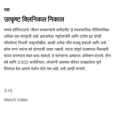
यश
उत्कृष्ट क्लिनिकल निकाल
समर्थ हॉस्पिटलचे ‘जीवन वाचवण्याचे कमिटमेंट’ हे व्यावसायिक नीतिमत्तेपेक्षा
अधिक एक संस्कृती आहे. बर्‍याचवेळा न्यूरोसर्जरी आणि ट्रॉमा ह्या दोन्ही
जीवघेण्या स्थिती असूनदेखील, आम्ही अनेक जीव वाचवू शकलो आणि असे
बरेच रुग्ण ज्यांना बरे होण्याची आशा नव्हती, त्यांना संपूर्ण फंक्शनल रिकव्हरी
साध्य करण्यात मदत करू शकलो, हे सांगताना आम्हाला अभिमान वाटतो. तीन
वर्ष आणि 3,500 सर्जरीनंतर, लोकांनी आमच्या सेवेवर दाखवलेला पूर्ण
विश्वास हेच आमचे सर्वात मोठे यश आहे, असे आम्ही मानतो.
3:15
Watch Video