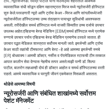
टीप…न्यूरोसर्जनडॉ. रवींद्र पाटील यांनी मोठमोठ्या शहरातील आकर्षक
व्यावसायिक संधी सोडून दक्षिण महाराष्ट्रात मिरज मध्ये न्यूरोसर्जरी होस्पिटल
सुरु केले.परवडणारी न्यूरो आणि ट्रॉमा केअर – मिरज आणि सांगलीमध्ये!जरी
न्यूरोसर्जरीला हॉस्पिटलच्या उच्च तंत्रज्ञान पायाभूत सुविधांची आवश्यकता
असली, तरीदेखील समर्थ हॉस्पिटल मध्ये वाजवी किंमतीत उच्च दर्जाचे उपचार
उपलब्ध आहेत.एव्हिडन्स बेस्ड मेडिसिन [EBM]समर्थ हॉस्पिटल मध्ये प्रत्येक
रुग्णाचे उपचार पर्याय एव्हिडन्स बेस्ड मेडिसिन प्रमाणेच ठरवले जातात. ही
उपचार पद्धत मेडिकल शास्त्रात सर्वोत्तम मानली जाते. इमर्जन्सी आणि ट्रॉमा
केअर साठी तज्ञांची टीमफास्ट आणि बेस्ट – हे आहे आमच्या इमर्जन्सी रुमचे
[ER] बोधवाक्य ! आमची डॉक्टर, नर्सीस व पॅरामेडिकल स्टाफची टीम तत्काल
आपात कालीन सेवा देण्यास नेहमीच तत्पर असते.माझी पत्नी डॉ. शिल्पा
पाटील, बालरोग तज्ञआम्ही दोघं ही डॉक्टर आहोत व समर्थ हॉस्पिटलच्या वरती
राहतो. आमचे व्यवसायिक व घरगुती जीवनं एकमेकात मिसळली असतात.
थोडेसे आमच्या विषयी
न्यूरोसर्जरी आणि संबंधित शाखांमध्ये सर्वोत्तम
पेशंट मॅनेजमेंट