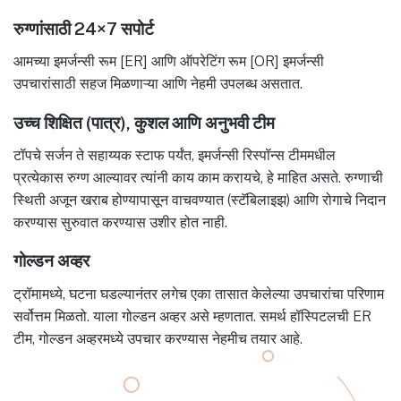
रुग्णांसाठी 24×7 सपोर्ट
आमच्या इमर्जन्सी रूम [ER] आणि ऑपरेटिंग रूम [OR] इमर्जन्सी
उपचारांसाठी सहज मिळणाऱ्या आणि नेहमी उपलब्ध असतात.
उच्च शिक्षित (पात्र), कुशल आणि अनुभवी टीम
टॉपचे सर्जन ते सहाय्यक स्टाफ पर्यंत, इमर्जन्सी रिस्पॉन्स टीममधील
प्रत्येकास रुग्ण आल्यावर त्यांनी काय काम करायचे, हे माहित असते. रुग्णाची
स्थिती अजून खराब होण्यापासून वाचवण्यात (स्टॅबिलाइझ) आणि रोगाचे निदान
करण्यास सुरुवात करण्यास उशीर होत नाही.
गोल्डन अव्हर
ट्रॉमामध्ये, घटना घडल्यानंतर लगेच एका तासात केलेल्या उपचारांचा परिणाम
सर्वोत्तम मिळतो. याला गोल्डन अव्हर असे म्हणतात. समर्थ हॉस्पिटलची ER
टीम, गोल्डन अव्हरमध्ये उपचार करण्यास नेहमीच तयार आहे.