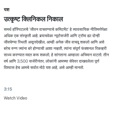
यश
उत्कृष्ट क्लिनिकल निकाल
समर्थ हॉस्पिटलचे ‘जीवन वाचवण्याचे कमिटमेंट’ हे व्यावसायिक नीतिमत्तेपेक्षा
अधिक एक संस्कृती आहे. बर्‍याचवेळा न्यूरोसर्जरी आणि ट्रॉमा ह्या दोन्ही
जीवघेण्या स्थिती असूनदेखील, आम्ही अनेक जीव वाचवू शकलो आणि असे
बरेच रुग्ण ज्यांना बरे होण्याची आशा नव्हती, त्यांना संपूर्ण फंक्शनल रिकव्हरी
साध्य करण्यात मदत करू शकलो, हे सांगताना आम्हाला अभिमान वाटतो. तीन
वर्ष आणि 3,500 सर्जरीनंतर, लोकांनी आमच्या सेवेवर दाखवलेला पूर्ण
विश्वास हेच आमचे सर्वात मोठे यश आहे, असे आम्ही मानतो.
3:15
Watch Video