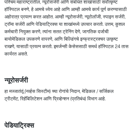
पश्चिम महाराष्ट्रातील, न्यूरोसर्जरी आणि संबंधित शाखांसाठी सर्वोत्कृष्ट
हॉस्पिटल बनणे, हे आमचे ध्येय आहे आणि आम्ही आमचे कार्य पूर्ण करण्यासाठी
अहोरात्र प्रयत्न करत आहोत. आम्ही न्यूरोसर्जरी, न्यूरोलॉजी, स्पाइन सर्जरी,
ट्रॉमा सर्जरी आणि पेडियाट्रिक्स या शाखांमध्ये उपचार करतो. उत्तम, कुशल
कर्मचारी नियुक्त करणे, त्यांना सतत ट्रेनिंग देणे, जागतिक दर्जाची
बायोमेडिकल उपकरणे वापरणे, आणि बिल्डिंगचे इन्फ्रास्ट्रक्चर उत्कृष्ट
राखणे, यासाठी प्रयत्न करतो. इमर्जन्सी केसेससाठी समर्थ हॉस्पिटल 24 तास
कार्यरत असते.
न्यूरोसर्जरी
हा मज्जातंतूं (नर्व्हस सिस्टीम) च्या रोगांचे निदान, मेडिकल / सर्जिकल
ट्रीटमेंट, रिहॅबिलिटेशन आणि प्रिव्हेन्शन (प्रतिबंध) विभाग आहे.
पेडियाट्रिक्स