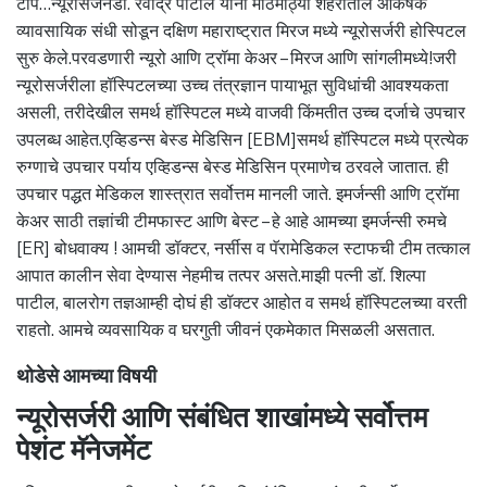
टीप…न्यूरोसर्जनडॉ. रवींद्र पाटील यांनी मोठमोठ्या शहरातील आकर्षक
व्यावसायिक संधी सोडून दक्षिण महाराष्ट्रात मिरज मध्ये न्यूरोसर्जरी होस्पिटल
सुरु केले.परवडणारी न्यूरो आणि ट्रॉमा केअर – मिरज आणि सांगलीमध्ये!जरी
न्यूरोसर्जरीला हॉस्पिटलच्या उच्च तंत्रज्ञान पायाभूत सुविधांची आवश्यकता
असली, तरीदेखील समर्थ हॉस्पिटल मध्ये वाजवी किंमतीत उच्च दर्जाचे उपचार
उपलब्ध आहेत.एव्हिडन्स बेस्ड मेडिसिन [EBM]समर्थ हॉस्पिटल मध्ये प्रत्येक
रुग्णाचे उपचार पर्याय एव्हिडन्स बेस्ड मेडिसिन प्रमाणेच ठरवले जातात. ही
उपचार पद्धत मेडिकल शास्त्रात सर्वोत्तम मानली जाते. इमर्जन्सी आणि ट्रॉमा
केअर साठी तज्ञांची टीमफास्ट आणि बेस्ट – हे आहे आमच्या इमर्जन्सी रुमचे
[ER] बोधवाक्य ! आमची डॉक्टर, नर्सीस व पॅरामेडिकल स्टाफची टीम तत्काल
आपात कालीन सेवा देण्यास नेहमीच तत्पर असते.माझी पत्नी डॉ. शिल्पा
पाटील, बालरोग तज्ञआम्ही दोघं ही डॉक्टर आहोत व समर्थ हॉस्पिटलच्या वरती
राहतो. आमचे व्यवसायिक व घरगुती जीवनं एकमेकात मिसळली असतात.
थोडेसे आमच्या विषयी
न्यूरोसर्जरी आणि संबंधित शाखांमध्ये सर्वोत्तम
पेशंट मॅनेजमेंट