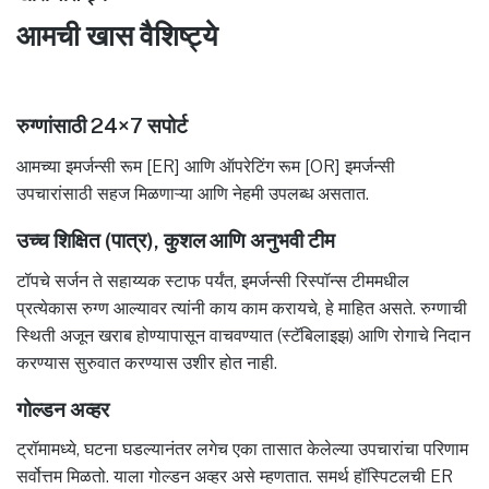
आमची खास वैशिष्ट्ये
रुग्णांसाठी 24×7 सपोर्ट
आमच्या इमर्जन्सी रूम [ER] आणि ऑपरेटिंग रूम [OR] इमर्जन्सी
उपचारांसाठी सहज मिळणाऱ्या आणि नेहमी उपलब्ध असतात.
उच्च शिक्षित (पात्र), कुशल आणि अनुभवी टीम
टॉपचे सर्जन ते सहाय्यक स्टाफ पर्यंत, इमर्जन्सी रिस्पॉन्स टीममधील
प्रत्येकास रुग्ण आल्यावर त्यांनी काय काम करायचे, हे माहित असते. रुग्णाची
स्थिती अजून खराब होण्यापासून वाचवण्यात (स्टॅबिलाइझ) आणि रोगाचे निदान
करण्यास सुरुवात करण्यास उशीर होत नाही.
गोल्डन अव्हर
ट्रॉमामध्ये, घटना घडल्यानंतर लगेच एका तासात केलेल्या उपचारांचा परिणाम
सर्वोत्तम मिळतो. याला गोल्डन अव्हर असे म्हणतात. समर्थ हॉस्पिटलची ER