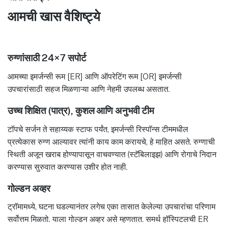
आमची खास वैशिष्ट्ये
रुग्णांसाठी 24×7 सपोर्ट
आमच्या इमर्जन्सी रूम [ER] आणि ऑपरेटिंग रूम [OR] इमर्जन्सी
उपचारांसाठी सहज मिळणाऱ्या आणि नेहमी उपलब्ध असतात.
उच्च शिक्षित (पात्र), कुशल आणि अनुभवी टीम
टॉपचे सर्जन ते सहाय्यक स्टाफ पर्यंत, इमर्जन्सी रिस्पॉन्स टीममधील
प्रत्येकास रुग्ण आल्यावर त्यांनी काय काम करायचे, हे माहित असते. रुग्णाची
स्थिती अजून खराब होण्यापासून वाचवण्यात (स्टॅबिलाइझ) आणि रोगाचे निदान
करण्यास सुरुवात करण्यास उशीर होत नाही.
गोल्डन अव्हर
ट्रॉमामध्ये, घटना घडल्यानंतर लगेच एका तासात केलेल्या उपचारांचा परिणाम
सर्वोत्तम मिळतो. याला गोल्डन अव्हर असे म्हणतात. समर्थ हॉस्पिटलची ER