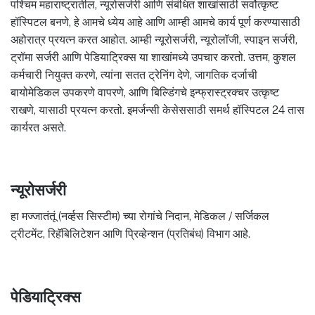
पश्चिम महाराष्ट्रातील, न्यूरोसर्जरी आणि संबंधित शाखांसाठी सर्वोत्कृष्ट
हॉस्पिटल बनणे, हे आमचे ध्येय आहे आणि आम्ही आमचे कार्य पूर्ण करण्यासाठी
अहोरात्र प्रयत्न करत आहोत. आम्ही न्यूरोसर्जरी, न्यूरोलॉजी, स्पाइन सर्जरी,
ट्रॉमा सर्जरी आणि पेडियाट्रिक्स या शाखांमध्ये उपचार करतो. उत्तम, कुशल
कर्मचारी नियुक्त करणे, त्यांना सतत ट्रेनिंग देणे, जागतिक दर्जाची
बायोमेडिकल उपकरणे वापरणे, आणि बिल्डिंगचे इन्फ्रास्ट्रक्चर उत्कृष्ट
राखणे, यासाठी प्रयत्न करतो. इमर्जन्सी केसेससाठी समर्थ हॉस्पिटल 24 तास
कार्यरत असते.
न्यूरोसर्जरी
हा मज्जातंतूं (नर्व्हस सिस्टीम) च्या रोगांचे निदान, मेडिकल / सर्जिकल
ट्रीटमेंट, रिहॅबिलिटेशन आणि प्रिव्हेन्शन (प्रतिबंध) विभाग आहे.
पेडियाट्रिक्स