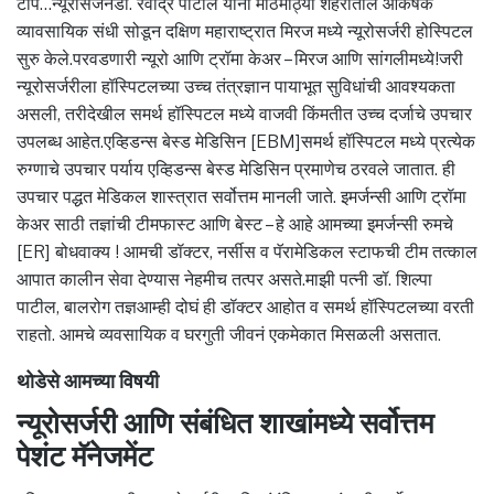
टीप…न्यूरोसर्जनडॉ. रवींद्र पाटील यांनी मोठमोठ्या शहरातील आकर्षक
व्यावसायिक संधी सोडून दक्षिण महाराष्ट्रात मिरज मध्ये न्यूरोसर्जरी होस्पिटल
सुरु केले.परवडणारी न्यूरो आणि ट्रॉमा केअर – मिरज आणि सांगलीमध्ये!जरी
न्यूरोसर्जरीला हॉस्पिटलच्या उच्च तंत्रज्ञान पायाभूत सुविधांची आवश्यकता
असली, तरीदेखील समर्थ हॉस्पिटल मध्ये वाजवी किंमतीत उच्च दर्जाचे उपचार
उपलब्ध आहेत.एव्हिडन्स बेस्ड मेडिसिन [EBM]समर्थ हॉस्पिटल मध्ये प्रत्येक
रुग्णाचे उपचार पर्याय एव्हिडन्स बेस्ड मेडिसिन प्रमाणेच ठरवले जातात. ही
उपचार पद्धत मेडिकल शास्त्रात सर्वोत्तम मानली जाते. इमर्जन्सी आणि ट्रॉमा
केअर साठी तज्ञांची टीमफास्ट आणि बेस्ट – हे आहे आमच्या इमर्जन्सी रुमचे
[ER] बोधवाक्य ! आमची डॉक्टर, नर्सीस व पॅरामेडिकल स्टाफची टीम तत्काल
आपात कालीन सेवा देण्यास नेहमीच तत्पर असते.माझी पत्नी डॉ. शिल्पा
पाटील, बालरोग तज्ञआम्ही दोघं ही डॉक्टर आहोत व समर्थ हॉस्पिटलच्या वरती
राहतो. आमचे व्यवसायिक व घरगुती जीवनं एकमेकात मिसळली असतात.
थोडेसे आमच्या विषयी
न्यूरोसर्जरी आणि संबंधित शाखांमध्ये सर्वोत्तम
पेशंट मॅनेजमेंट