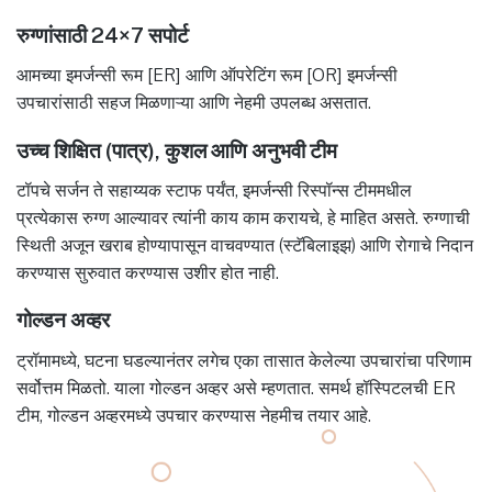
रुग्णांसाठी 24×7 सपोर्ट
आमच्या इमर्जन्सी रूम [ER] आणि ऑपरेटिंग रूम [OR] इमर्जन्सी
उपचारांसाठी सहज मिळणाऱ्या आणि नेहमी उपलब्ध असतात.
उच्च शिक्षित (पात्र), कुशल आणि अनुभवी टीम
टॉपचे सर्जन ते सहाय्यक स्टाफ पर्यंत, इमर्जन्सी रिस्पॉन्स टीममधील
प्रत्येकास रुग्ण आल्यावर त्यांनी काय काम करायचे, हे माहित असते. रुग्णाची
स्थिती अजून खराब होण्यापासून वाचवण्यात (स्टॅबिलाइझ) आणि रोगाचे निदान
करण्यास सुरुवात करण्यास उशीर होत नाही.
गोल्डन अव्हर
ट्रॉमामध्ये, घटना घडल्यानंतर लगेच एका तासात केलेल्या उपचारांचा परिणाम
सर्वोत्तम मिळतो. याला गोल्डन अव्हर असे म्हणतात. समर्थ हॉस्पिटलची ER
टीम, गोल्डन अव्हरमध्ये उपचार करण्यास नेहमीच तयार आहे.