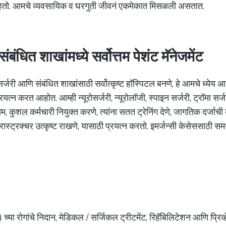
राहतो. आमचे व्यवसायिक व घरगुती जीवनं एकमेकात मिसळली असतात.
ंबंधित शाखांमध्ये सर्वोत्तम पेशंट मॅनेजमेंट
रोसर्जरी आणि संबंधित शाखांसाठी सर्वोत्कृष्ट हॉस्पिटल बनणे, हे आमचे ध्येय
्रयत्न करत आहोत. आम्ही न्यूरोसर्जरी, न्यूरोलॉजी, स्पाइन सर्जरी, ट्रॉमा सर
तम, कुशल कर्मचारी नियुक्त करणे, त्यांना सतत ट्रेनिंग देणे, जागतिक दर्ज
्रास्ट्रक्चर उत्कृष्ट राखणे, यासाठी प्रयत्न करतो. इमर्जन्सी केसेससाठी स
ीम) च्या रोगांचे निदान, मेडिकल / सर्जिकल ट्रीटमेंट, रिहॅबिलिटेशन आणि प्रिव