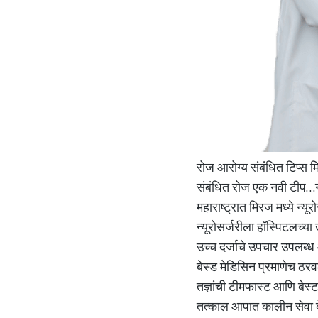
रोज आरोग्य संबंधित टिप्स 
संबंधित रोज एक नवी टीप…न्
महाराष्ट्रात मिरज मध्ये न्य
न्यूरोसर्जरीला हॉस्पिटलच्य
उच्च दर्जाचे उपचार उपलब्ध आ
बेस्ड मेडिसिन प्रमाणेच ठरव
तज्ञांची टीमफास्ट आणि बेस्
तत्काल आपात कालीन सेवा दे