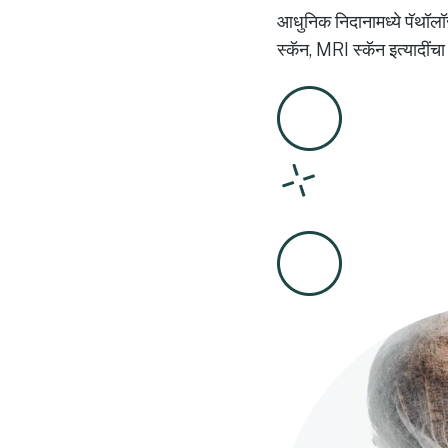
आधुनिक निदानामध्ये पॅथॉलॉज
स्कॅन, MRI स्कॅन इत्यादींच