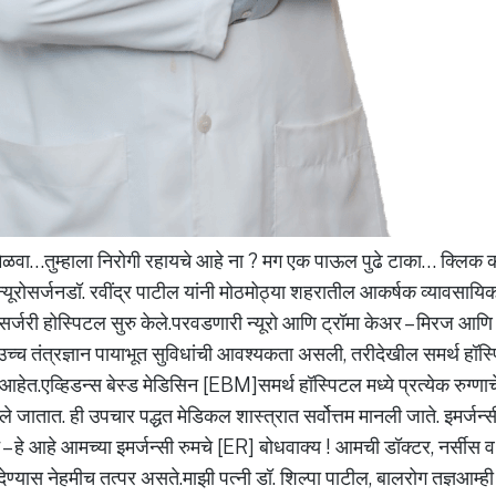
मिळवा…तुम्हाला निरोगी रहायचे आहे ना ? मग एक पाऊल पुढे टाका… क्लिक
यूरोसर्जनडॉ. रवींद्र पाटील यांनी मोठमोठ्या शहरातील आकर्षक व्यावसायिक
ूरोसर्जरी होस्पिटल सुरु केले.परवडणारी न्यूरो आणि ट्रॉमा केअर – मिरज आणि
ा उच्च तंत्रज्ञान पायाभूत सुविधांची आवश्यकता असली, तरीदेखील समर्थ हॉस्
हेत.एव्हिडन्स बेस्ड मेडिसिन [EBM]समर्थ हॉस्पिटल मध्ये प्रत्येक रुग्णाच
ले जातात. ही उपचार पद्धत मेडिकल शास्त्रात सर्वोत्तम मानली जाते. इमर्जन
ट – हे आहे आमच्या इमर्जन्सी रुमचे [ER] बोधवाक्य ! आमची डॉक्टर, नर्सीस
ण्यास नेहमीच तत्पर असते.माझी पत्नी डॉ. शिल्पा पाटील, बालरोग तज्ञआम्ही