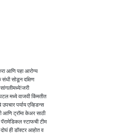
 करा आणि पहा आरोग्य
 संधी सोडून दक्षिण
 सांगलीमध्ये!जरी
पिटल मध्ये वाजवी किंमतीत
े उपचार पर्याय एव्हिडन्स
्सी आणि ट्रॉमा केअर साठी
 व पॅरामेडिकल स्टाफची टीम
 दोघं ही डॉक्टर आहोत व