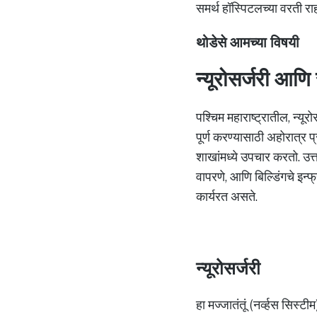
समर्थ हॉस्पिटलच्या वरती 
थोडेसे आमच्या विषयी
न्यूरोसर्जरी आणि स
पश्चिम महाराष्ट्रातील, न्यू
पूर्ण करण्यासाठी अहोरात्र प
शाखांमध्ये उपचार करतो. उत्
वापरणे, आणि बिल्डिंगचे इन्फ
कार्यरत असते.
न्यूरोसर्जरी
हा मज्जातंतूं (नर्व्हस सिस्ट