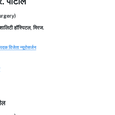
र. पाटील
rgery)
पेशालिटी हॉस्पिटल, मिरज.
ण पदक विजेता न्यूरोसर्जन
े
टील