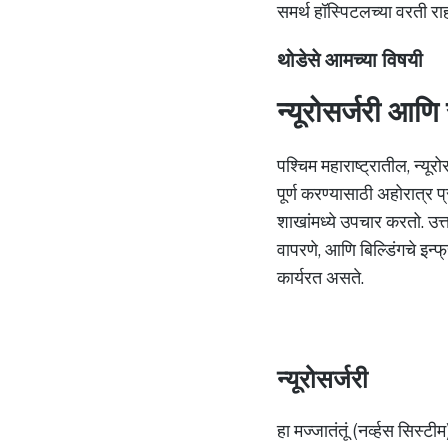
समर्थ हॉस्पिटलच्या वरती 
थोडेसे आमच्या विषयी
न्यूरोसर्जरी आणि स
पश्चिम महाराष्ट्रातील, न्यू
पूर्ण करण्यासाठी अहोरात्र प
शाखांमध्ये उपचार करतो. उत्
वापरणे, आणि बिल्डिंगचे इन्फ
कार्यरत असते.
न्यूरोसर्जरी
हा मज्जातंतूं (नर्व्हस सिस्ट