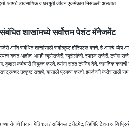
राहतो. आमचे व्यवसायिक व घरगुती जीवनं एकमेकात मिसळली असतात.
ंबंधित शाखांमध्ये सर्वोत्तम पेशंट मॅनेजमेंट
रोसर्जरी आणि संबंधित शाखांसाठी सर्वोत्कृष्ट हॉस्पिटल बनणे, हे आमचे ध्येय
्रयत्न करत आहोत. आम्ही न्यूरोसर्जरी, न्यूरोलॉजी, स्पाइन सर्जरी, ट्रॉमा सर
तम, कुशल कर्मचारी नियुक्त करणे, त्यांना सतत ट्रेनिंग देणे, जागतिक दर्ज
्रास्ट्रक्चर उत्कृष्ट राखणे, यासाठी प्रयत्न करतो. इमर्जन्सी केसेससाठी स
ीम) च्या रोगांचे निदान, मेडिकल / सर्जिकल ट्रीटमेंट, रिहॅबिलिटेशन आणि प्रिव