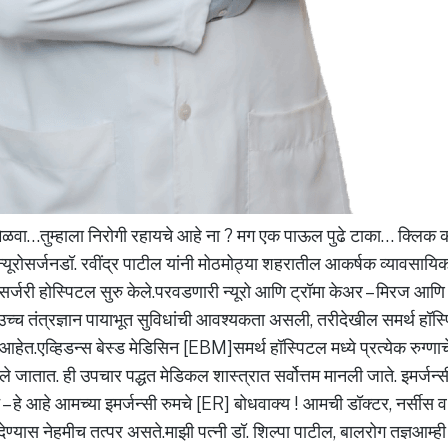
मिळवा…तुम्हाला निरोगी रहायचे आहे ना ? मग एक पाऊल पुढे टाका… क्लिक
यूरोसर्जनडॉ. रवींद्र पाटील यांनी मोठमोठ्या शहरातील आकर्षक व्यावसायिक
ूरोसर्जरी होस्पिटल सुरु केले.परवडणारी न्यूरो आणि ट्रॉमा केअर – मिरज आणि
ा उच्च तंत्रज्ञान पायाभूत सुविधांची आवश्यकता असली, तरीदेखील समर्थ हॉस्
हेत.एव्हिडन्स बेस्ड मेडिसिन [EBM]समर्थ हॉस्पिटल मध्ये प्रत्येक रुग्णाच
ले जातात. ही उपचार पद्धत मेडिकल शास्त्रात सर्वोत्तम मानली जाते. इमर्जन
ट – हे आहे आमच्या इमर्जन्सी रुमचे [ER] बोधवाक्य ! आमची डॉक्टर, नर्सीस
ण्यास नेहमीच तत्पर असते.माझी पत्नी डॉ. शिल्पा पाटील, बालरोग तज्ञआम्ही