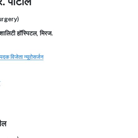
र. पाटील
rgery)
पेशालिटी हॉस्पिटल, मिरज.
ण पदक विजेता न्यूरोसर्जन
े
टील