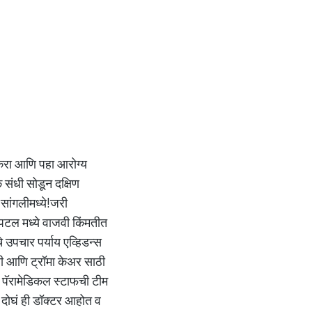
 करा आणि पहा आरोग्य
 संधी सोडून दक्षिण
 सांगलीमध्ये!जरी
पिटल मध्ये वाजवी किंमतीत
े उपचार पर्याय एव्हिडन्स
्सी आणि ट्रॉमा केअर साठी
 व पॅरामेडिकल स्टाफची टीम
 दोघं ही डॉक्टर आहोत व