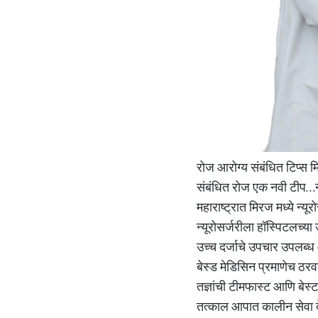
रोज आरोग्य संबंधित टिप्स 
संबंधित रोज एक नवी टीप…न्
महाराष्ट्रात मिरज मध्ये न्य
न्यूरोसर्जरीला हॉस्पिटलच्य
उच्च दर्जाचे उपचार उपलब्ध आ
बेस्ड मेडिसिन प्रमाणेच ठरव
तज्ञांची टीमफास्ट आणि बेस्
तत्काल आपात कालीन सेवा दे