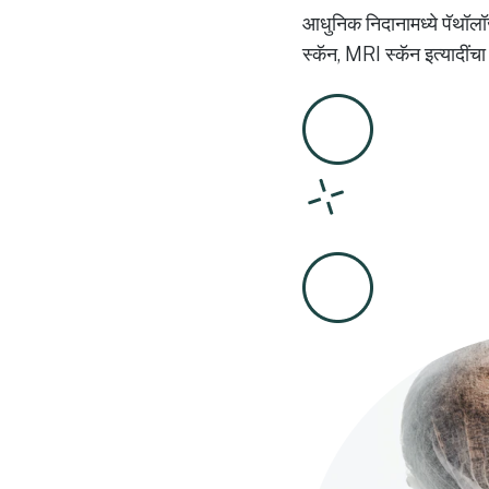
आधुनिक निदानामध्ये पॅथॉलॉज
स्कॅन, MRI स्कॅन इत्यादींच