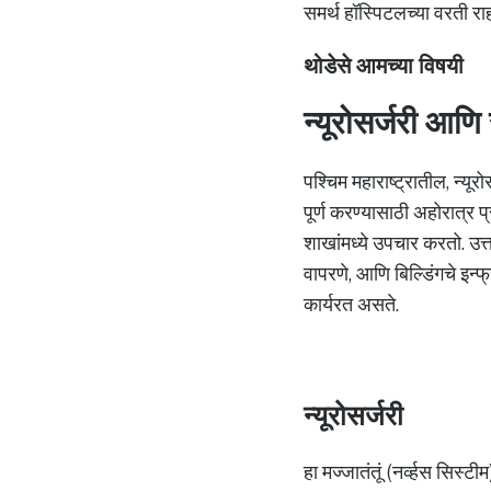
समर्थ हॉस्पिटलच्या वरती 
थोडेसे आमच्या विषयी
न्यूरोसर्जरी आणि स
पश्चिम महाराष्ट्रातील, न्यू
पूर्ण करण्यासाठी अहोरात्र प
शाखांमध्ये उपचार करतो. उत्
वापरणे, आणि बिल्डिंगचे इन्फ
कार्यरत असते.
न्यूरोसर्जरी
हा मज्जातंतूं (नर्व्हस सिस्ट