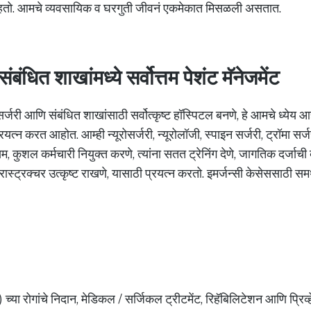
राहतो. आमचे व्यवसायिक व घरगुती जीवनं एकमेकात मिसळली असतात.
ंबंधित शाखांमध्ये सर्वोत्तम पेशंट मॅनेजमेंट
रोसर्जरी आणि संबंधित शाखांसाठी सर्वोत्कृष्ट हॉस्पिटल बनणे, हे आमचे ध्येय
्रयत्न करत आहोत. आम्ही न्यूरोसर्जरी, न्यूरोलॉजी, स्पाइन सर्जरी, ट्रॉमा सर
तम, कुशल कर्मचारी नियुक्त करणे, त्यांना सतत ट्रेनिंग देणे, जागतिक दर्ज
्रास्ट्रक्चर उत्कृष्ट राखणे, यासाठी प्रयत्न करतो. इमर्जन्सी केसेससाठी स
ीम) च्या रोगांचे निदान, मेडिकल / सर्जिकल ट्रीटमेंट, रिहॅबिलिटेशन आणि प्रिव