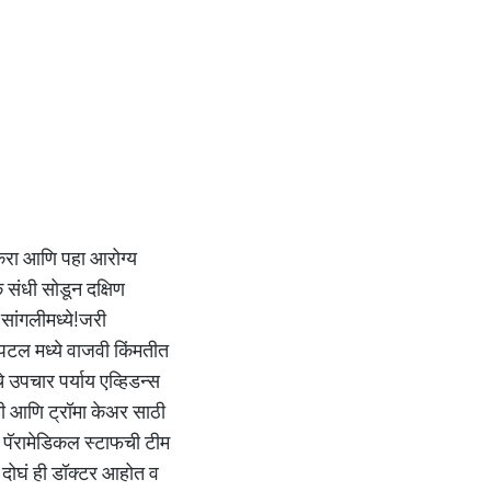
 करा आणि पहा आरोग्य
 संधी सोडून दक्षिण
 सांगलीमध्ये!जरी
पिटल मध्ये वाजवी किंमतीत
े उपचार पर्याय एव्हिडन्स
्सी आणि ट्रॉमा केअर साठी
 व पॅरामेडिकल स्टाफची टीम
 दोघं ही डॉक्टर आहोत व