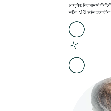
आधुनिक निदानामध्ये पॅथॉलॉज
स्कॅन, MRI स्कॅन इत्यादींच