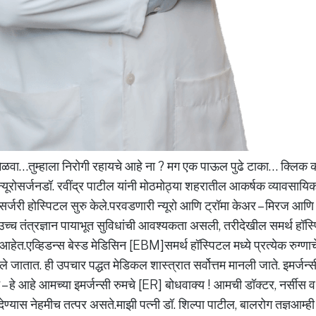
मिळवा…तुम्हाला निरोगी रहायचे आहे ना ? मग एक पाऊल पुढे टाका… क्लिक
यूरोसर्जनडॉ. रवींद्र पाटील यांनी मोठमोठ्या शहरातील आकर्षक व्यावसायिक
ूरोसर्जरी होस्पिटल सुरु केले.परवडणारी न्यूरो आणि ट्रॉमा केअर – मिरज आणि
ा उच्च तंत्रज्ञान पायाभूत सुविधांची आवश्यकता असली, तरीदेखील समर्थ हॉस्
हेत.एव्हिडन्स बेस्ड मेडिसिन [EBM]समर्थ हॉस्पिटल मध्ये प्रत्येक रुग्णाच
ले जातात. ही उपचार पद्धत मेडिकल शास्त्रात सर्वोत्तम मानली जाते. इमर्जन
ट – हे आहे आमच्या इमर्जन्सी रुमचे [ER] बोधवाक्य ! आमची डॉक्टर, नर्सीस
ण्यास नेहमीच तत्पर असते.माझी पत्नी डॉ. शिल्पा पाटील, बालरोग तज्ञआम्ही