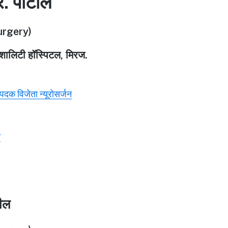
र. पाटील
rgery)
पेशालिटी हॉस्पिटल, मिरज.
ण पदक विजेता न्यूरोसर्जन
े
टील