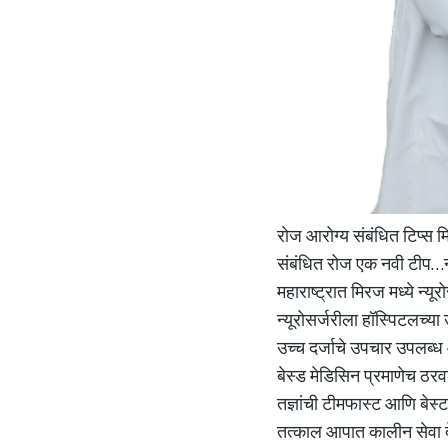
रोज आरोग्य संबंधित टिप्स 
संबंधित रोज एक नवी टीप…न्
महाराष्ट्रात मिरज मध्ये न्य
न्यूरोसर्जरीला हॉस्पिटलच्य
उच्च दर्जाचे उपचार उपलब्ध आ
बेस्ड मेडिसिन प्रमाणेच ठरव
तज्ञांची टीमफास्ट आणि बेस्
तत्काल आपात कालीन सेवा दे