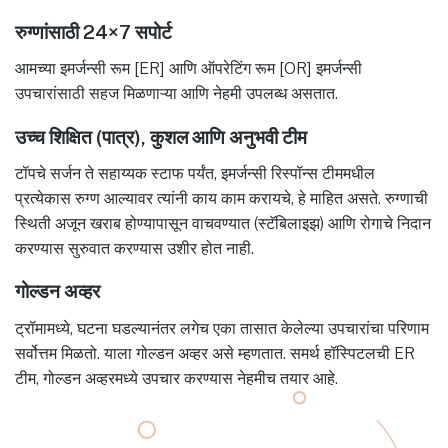
रुग्णांसाठी 24×7 सपोर्ट
आमच्या इमर्जन्सी रूम [ER] आणि ऑपरेटिंग रूम [OR] इमर्जन्सी
उपचारांसाठी सहज मिळणाऱ्या आणि नेहमी उपलब्ध असतात.
उच्च शिक्षित (पात्र), कुशल आणि अनुभवी टीम
टॉपचे सर्जन ते सहाय्यक स्टाफ पर्यंत, इमर्जन्सी रिस्पॉन्स टीममधील
प्रत्येकास रुग्ण आल्यावर त्यांनी काय काम करायचे, हे माहित असते. रुग्णाची
स्थिती अजून खराब होण्यापासून वाचवण्यात (स्टॅबिलाइझ) आणि रोगाचे निदान
करण्यास सुरुवात करण्यास उशीर होत नाही.
गोल्डन अव्हर
ट्रॉमामध्ये, घटना घडल्यानंतर लगेच एका तासात केलेल्या उपचारांचा परिणाम
सर्वोत्तम मिळतो. याला गोल्डन अव्हर असे म्हणतात. समर्थ हॉस्पिटलची ER
टीम, गोल्डन अव्हरमध्ये उपचार करण्यास नेहमीच तयार आहे.