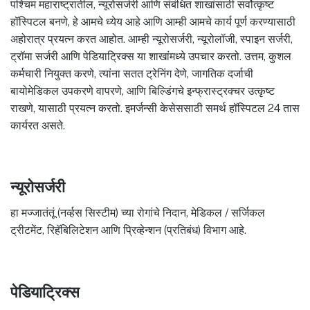
पश्चिम महाराष्ट्रातील, न्यूरोसर्जरी आणि संबंधित शाखांसाठी सर्वोत्कृष्ट
हॉस्पिटल बनणे, हे आमचे ध्येय आहे आणि आम्ही आमचे कार्य पूर्ण करण्यासाठी
अहोरात्र प्रयत्न करत आहोत. आम्ही न्यूरोसर्जरी, न्यूरोलॉजी, स्पाइन सर्जरी,
ट्रॉमा सर्जरी आणि पेडियाट्रिक्स या शाखांमध्ये उपचार करतो. उत्तम, कुशल
कर्मचारी नियुक्त करणे, त्यांना सतत ट्रेनिंग देणे, जागतिक दर्जाची
बायोमेडिकल उपकरणे वापरणे, आणि बिल्डिंगचे इन्फ्रास्ट्रक्चर उत्कृष्ट
राखणे, यासाठी प्रयत्न करतो. इमर्जन्सी केसेससाठी समर्थ हॉस्पिटल 24 तास
कार्यरत असते.
न्यूरोसर्जरी
हा मज्जातंतूं (नर्व्हस सिस्टीम) च्या रोगांचे निदान, मेडिकल / सर्जिकल
ट्रीटमेंट, रिहॅबिलिटेशन आणि प्रिव्हेन्शन (प्रतिबंध) विभाग आहे.
पेडियाट्रिक्स