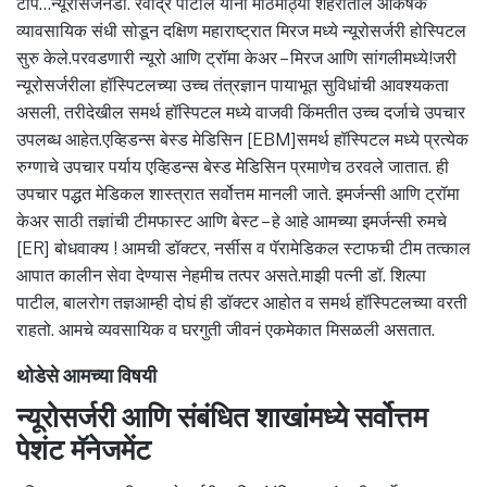
टीप…न्यूरोसर्जनडॉ. रवींद्र पाटील यांनी मोठमोठ्या शहरातील आकर्षक
व्यावसायिक संधी सोडून दक्षिण महाराष्ट्रात मिरज मध्ये न्यूरोसर्जरी होस्पिटल
सुरु केले.परवडणारी न्यूरो आणि ट्रॉमा केअर – मिरज आणि सांगलीमध्ये!जरी
न्यूरोसर्जरीला हॉस्पिटलच्या उच्च तंत्रज्ञान पायाभूत सुविधांची आवश्यकता
असली, तरीदेखील समर्थ हॉस्पिटल मध्ये वाजवी किंमतीत उच्च दर्जाचे उपचार
उपलब्ध आहेत.एव्हिडन्स बेस्ड मेडिसिन [EBM]समर्थ हॉस्पिटल मध्ये प्रत्येक
रुग्णाचे उपचार पर्याय एव्हिडन्स बेस्ड मेडिसिन प्रमाणेच ठरवले जातात. ही
उपचार पद्धत मेडिकल शास्त्रात सर्वोत्तम मानली जाते. इमर्जन्सी आणि ट्रॉमा
केअर साठी तज्ञांची टीमफास्ट आणि बेस्ट – हे आहे आमच्या इमर्जन्सी रुमचे
[ER] बोधवाक्य ! आमची डॉक्टर, नर्सीस व पॅरामेडिकल स्टाफची टीम तत्काल
आपात कालीन सेवा देण्यास नेहमीच तत्पर असते.माझी पत्नी डॉ. शिल्पा
पाटील, बालरोग तज्ञआम्ही दोघं ही डॉक्टर आहोत व समर्थ हॉस्पिटलच्या वरती
राहतो. आमचे व्यवसायिक व घरगुती जीवनं एकमेकात मिसळली असतात.
थोडेसे आमच्या विषयी
न्यूरोसर्जरी आणि संबंधित शाखांमध्ये सर्वोत्तम
पेशंट मॅनेजमेंट