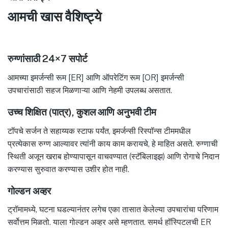
आमची खास वैशिष्ट्ये
रुग्णांसाठी 24×7 सपोर्ट
आमच्या इमर्जन्सी रूम [ER] आणि ऑपरेटिंग रूम [OR] इमर्जन्सी
उपचारांसाठी सहज मिळणाऱ्या आणि नेहमी उपलब्ध असतात.
उच्च शिक्षित (पात्र), कुशल आणि अनुभवी टीम
टॉपचे सर्जन ते सहाय्यक स्टाफ पर्यंत, इमर्जन्सी रिस्पॉन्स टीममधील
प्रत्येकास रुग्ण आल्यावर त्यांनी काय काम करायचे, हे माहित असते. रुग्णाची
स्थिती अजून खराब होण्यापासून वाचवण्यात (स्टॅबिलाइझ) आणि रोगाचे निदान
करण्यास सुरुवात करण्यास उशीर होत नाही.
गोल्डन अव्हर
ट्रॉमामध्ये, घटना घडल्यानंतर लगेच एका तासात केलेल्या उपचारांचा परिणाम
सर्वोत्तम मिळतो. याला गोल्डन अव्हर असे म्हणतात. समर्थ हॉस्पिटलची ER