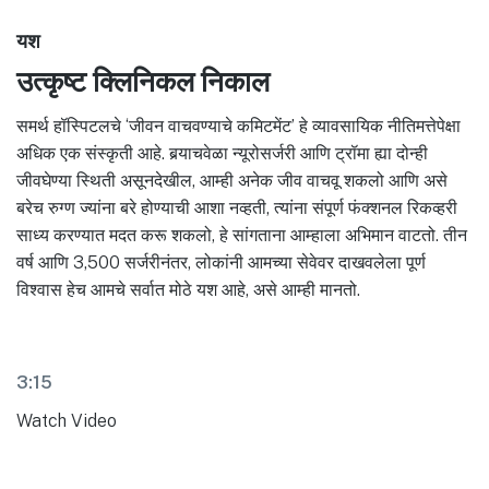
यश
उत्कृष्ट क्लिनिकल निकाल
समर्थ हॉस्पिटलचे ‘जीवन वाचवण्याचे कमिटमेंट’ हे व्यावसायिक नीतिमत्तेपेक्षा
अधिक एक संस्कृती आहे. बर्‍याचवेळा न्यूरोसर्जरी आणि ट्रॉमा ह्या दोन्ही
जीवघेण्या स्थिती असूनदेखील, आम्ही अनेक जीव वाचवू शकलो आणि असे
बरेच रुग्ण ज्यांना बरे होण्याची आशा नव्हती, त्यांना संपूर्ण फंक्शनल रिकव्हरी
साध्य करण्यात मदत करू शकलो, हे सांगताना आम्हाला अभिमान वाटतो. तीन
वर्ष आणि 3,500 सर्जरीनंतर, लोकांनी आमच्या सेवेवर दाखवलेला पूर्ण
विश्वास हेच आमचे सर्वात मोठे यश आहे, असे आम्ही मानतो.
3:15
Watch Video