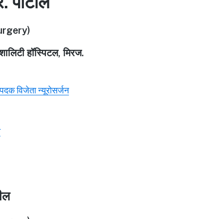
र. पाटील
rgery)
पेशालिटी हॉस्पिटल, मिरज.
ण पदक विजेता न्यूरोसर्जन
े
टील