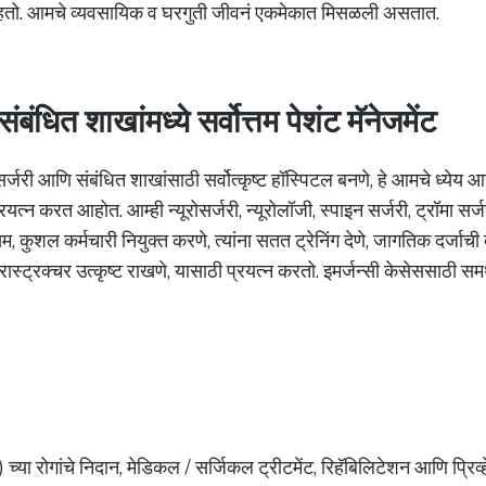
राहतो. आमचे व्यवसायिक व घरगुती जीवनं एकमेकात मिसळली असतात.
ंबंधित शाखांमध्ये सर्वोत्तम पेशंट मॅनेजमेंट
रोसर्जरी आणि संबंधित शाखांसाठी सर्वोत्कृष्ट हॉस्पिटल बनणे, हे आमचे ध्येय
्रयत्न करत आहोत. आम्ही न्यूरोसर्जरी, न्यूरोलॉजी, स्पाइन सर्जरी, ट्रॉमा सर
तम, कुशल कर्मचारी नियुक्त करणे, त्यांना सतत ट्रेनिंग देणे, जागतिक दर्ज
्रास्ट्रक्चर उत्कृष्ट राखणे, यासाठी प्रयत्न करतो. इमर्जन्सी केसेससाठी स
ीम) च्या रोगांचे निदान, मेडिकल / सर्जिकल ट्रीटमेंट, रिहॅबिलिटेशन आणि प्रिव