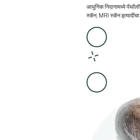
आधुनिक निदानामध्ये पॅथॉलॉज
स्कॅन, MRI स्कॅन इत्यादींच