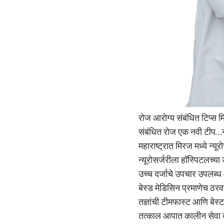
रोज आरोग्य संबंधित टिप्स 
संबंधित रोज एक नवी टीप…न्
महाराष्ट्रात मिरज मध्ये न्य
न्यूरोसर्जरीला हॉस्पिटलच्य
उच्च दर्जाचे उपचार उपलब्ध आ
बेस्ड मेडिसिन प्रमाणेच ठरव
तज्ञांची टीमफास्ट आणि बेस्
तत्काल आपात कालीन सेवा दे