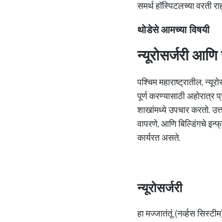
समर्थ हॉस्पिटलच्या वरती 
थोडेसे आमच्या विषयी
न्यूरोसर्जरी आणि स
पश्चिम महाराष्ट्रातील, न्यू
पूर्ण करण्यासाठी अहोरात्र प
शाखांमध्ये उपचार करतो. उत्
वापरणे, आणि बिल्डिंगचे इन्फ
कार्यरत असते.
न्यूरोसर्जरी
हा मज्जातंतूं (नर्व्हस सिस्ट