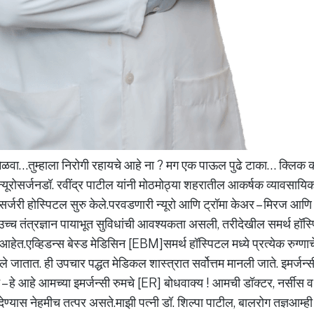
मिळवा…तुम्हाला निरोगी रहायचे आहे ना ? मग एक पाऊल पुढे टाका… क्लिक
यूरोसर्जनडॉ. रवींद्र पाटील यांनी मोठमोठ्या शहरातील आकर्षक व्यावसायिक
ूरोसर्जरी होस्पिटल सुरु केले.परवडणारी न्यूरो आणि ट्रॉमा केअर – मिरज आणि
ा उच्च तंत्रज्ञान पायाभूत सुविधांची आवश्यकता असली, तरीदेखील समर्थ हॉस्
हेत.एव्हिडन्स बेस्ड मेडिसिन [EBM]समर्थ हॉस्पिटल मध्ये प्रत्येक रुग्णाच
ले जातात. ही उपचार पद्धत मेडिकल शास्त्रात सर्वोत्तम मानली जाते. इमर्जन
ट – हे आहे आमच्या इमर्जन्सी रुमचे [ER] बोधवाक्य ! आमची डॉक्टर, नर्सीस
ण्यास नेहमीच तत्पर असते.माझी पत्नी डॉ. शिल्पा पाटील, बालरोग तज्ञआम्ही