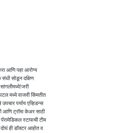
 करा आणि पहा आरोग्य
 संधी सोडून दक्षिण
 सांगलीमध्ये!जरी
पिटल मध्ये वाजवी किंमतीत
े उपचार पर्याय एव्हिडन्स
्सी आणि ट्रॉमा केअर साठी
 व पॅरामेडिकल स्टाफची टीम
 दोघं ही डॉक्टर आहोत व