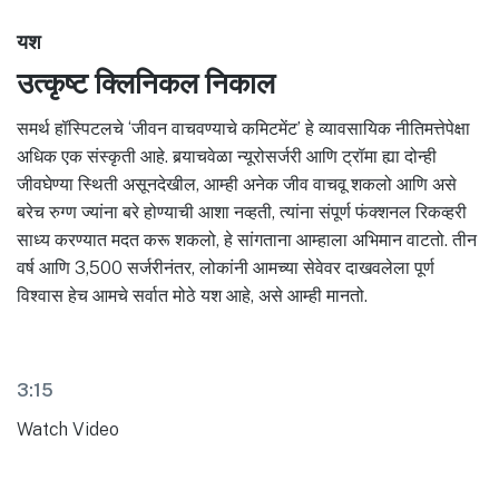
यश
उत्कृष्ट क्लिनिकल निकाल
समर्थ हॉस्पिटलचे ‘जीवन वाचवण्याचे कमिटमेंट’ हे व्यावसायिक नीतिमत्तेपेक्षा
अधिक एक संस्कृती आहे. बर्‍याचवेळा न्यूरोसर्जरी आणि ट्रॉमा ह्या दोन्ही
जीवघेण्या स्थिती असूनदेखील, आम्ही अनेक जीव वाचवू शकलो आणि असे
बरेच रुग्ण ज्यांना बरे होण्याची आशा नव्हती, त्यांना संपूर्ण फंक्शनल रिकव्हरी
साध्य करण्यात मदत करू शकलो, हे सांगताना आम्हाला अभिमान वाटतो. तीन
वर्ष आणि 3,500 सर्जरीनंतर, लोकांनी आमच्या सेवेवर दाखवलेला पूर्ण
विश्वास हेच आमचे सर्वात मोठे यश आहे, असे आम्ही मानतो.
3:15
Watch Video