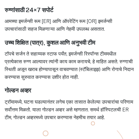
रुग्णांसाठी 24×7 सपोर्ट
आमच्या इमर्जन्सी रूम [ER] आणि ऑपरेटिंग रूम [OR] इमर्जन्सी
उपचारांसाठी सहज मिळणाऱ्या आणि नेहमी उपलब्ध असतात.
उच्च शिक्षित (पात्र), कुशल आणि अनुभवी टीम
टॉपचे सर्जन ते सहाय्यक स्टाफ पर्यंत, इमर्जन्सी रिस्पॉन्स टीममधील
प्रत्येकास रुग्ण आल्यावर त्यांनी काय काम करायचे, हे माहित असते. रुग्णाची
स्थिती अजून खराब होण्यापासून वाचवण्यात (स्टॅबिलाइझ) आणि रोगाचे निदान
करण्यास सुरुवात करण्यास उशीर होत नाही.
गोल्डन अव्हर
ट्रॉमामध्ये, घटना घडल्यानंतर लगेच एका तासात केलेल्या उपचारांचा परिणाम
सर्वोत्तम मिळतो. याला गोल्डन अव्हर असे म्हणतात. समर्थ हॉस्पिटलची ER
टीम, गोल्डन अव्हरमध्ये उपचार करण्यास नेहमीच तयार आहे.