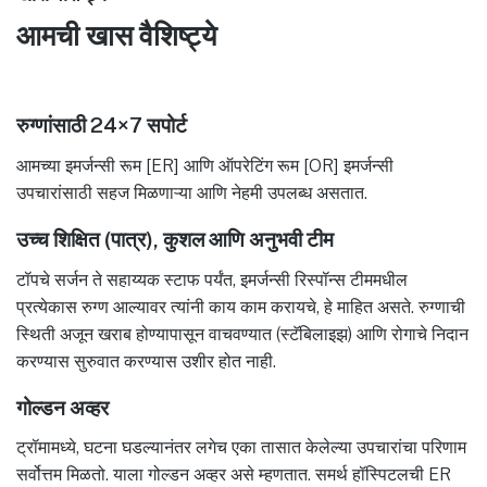
आमची खास वैशिष्ट्ये
रुग्णांसाठी 24×7 सपोर्ट
आमच्या इमर्जन्सी रूम [ER] आणि ऑपरेटिंग रूम [OR] इमर्जन्सी
उपचारांसाठी सहज मिळणाऱ्या आणि नेहमी उपलब्ध असतात.
उच्च शिक्षित (पात्र), कुशल आणि अनुभवी टीम
टॉपचे सर्जन ते सहाय्यक स्टाफ पर्यंत, इमर्जन्सी रिस्पॉन्स टीममधील
प्रत्येकास रुग्ण आल्यावर त्यांनी काय काम करायचे, हे माहित असते. रुग्णाची
स्थिती अजून खराब होण्यापासून वाचवण्यात (स्टॅबिलाइझ) आणि रोगाचे निदान
करण्यास सुरुवात करण्यास उशीर होत नाही.
गोल्डन अव्हर
ट्रॉमामध्ये, घटना घडल्यानंतर लगेच एका तासात केलेल्या उपचारांचा परिणाम
सर्वोत्तम मिळतो. याला गोल्डन अव्हर असे म्हणतात. समर्थ हॉस्पिटलची ER