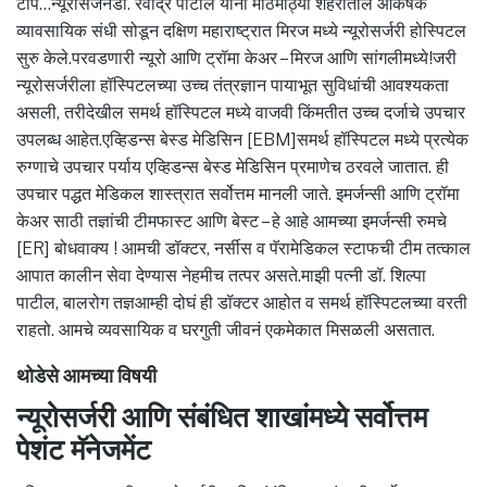
टीप…न्यूरोसर्जनडॉ. रवींद्र पाटील यांनी मोठमोठ्या शहरातील आकर्षक
व्यावसायिक संधी सोडून दक्षिण महाराष्ट्रात मिरज मध्ये न्यूरोसर्जरी होस्पिटल
सुरु केले.परवडणारी न्यूरो आणि ट्रॉमा केअर – मिरज आणि सांगलीमध्ये!जरी
न्यूरोसर्जरीला हॉस्पिटलच्या उच्च तंत्रज्ञान पायाभूत सुविधांची आवश्यकता
असली, तरीदेखील समर्थ हॉस्पिटल मध्ये वाजवी किंमतीत उच्च दर्जाचे उपचार
उपलब्ध आहेत.एव्हिडन्स बेस्ड मेडिसिन [EBM]समर्थ हॉस्पिटल मध्ये प्रत्येक
रुग्णाचे उपचार पर्याय एव्हिडन्स बेस्ड मेडिसिन प्रमाणेच ठरवले जातात. ही
उपचार पद्धत मेडिकल शास्त्रात सर्वोत्तम मानली जाते. इमर्जन्सी आणि ट्रॉमा
केअर साठी तज्ञांची टीमफास्ट आणि बेस्ट – हे आहे आमच्या इमर्जन्सी रुमचे
[ER] बोधवाक्य ! आमची डॉक्टर, नर्सीस व पॅरामेडिकल स्टाफची टीम तत्काल
आपात कालीन सेवा देण्यास नेहमीच तत्पर असते.माझी पत्नी डॉ. शिल्पा
पाटील, बालरोग तज्ञआम्ही दोघं ही डॉक्टर आहोत व समर्थ हॉस्पिटलच्या वरती
राहतो. आमचे व्यवसायिक व घरगुती जीवनं एकमेकात मिसळली असतात.
थोडेसे आमच्या विषयी
न्यूरोसर्जरी आणि संबंधित शाखांमध्ये सर्वोत्तम
पेशंट मॅनेजमेंट