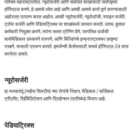
पश्चिम महाराष्ट्रातील, न्यूरोसर्जरी आणि संबंधित शाखांसाठी सर्वोत्कृष्ट
हॉस्पिटल बनणे, हे आमचे ध्येय आहे आणि आम्ही आमचे कार्य पूर्ण करण्यासाठी
अहोरात्र प्रयत्न करत आहोत. आम्ही न्यूरोसर्जरी, न्यूरोलॉजी, स्पाइन सर्जरी,
ट्रॉमा सर्जरी आणि पेडियाट्रिक्स या शाखांमध्ये उपचार करतो. उत्तम, कुशल
कर्मचारी नियुक्त करणे, त्यांना सतत ट्रेनिंग देणे, जागतिक दर्जाची
बायोमेडिकल उपकरणे वापरणे, आणि बिल्डिंगचे इन्फ्रास्ट्रक्चर उत्कृष्ट
राखणे, यासाठी प्रयत्न करतो. इमर्जन्सी केसेससाठी समर्थ हॉस्पिटल 24 तास
कार्यरत असते.
न्यूरोसर्जरी
हा मज्जातंतूं (नर्व्हस सिस्टीम) च्या रोगांचे निदान, मेडिकल / सर्जिकल
ट्रीटमेंट, रिहॅबिलिटेशन आणि प्रिव्हेन्शन (प्रतिबंध) विभाग आहे.
पेडियाट्रिक्स