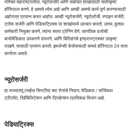
पश्चिम महाराष्ट्रातील, न्यूरोसर्जरी आणि संबंधित शाखांसाठी सर्वोत्कृष्ट
हॉस्पिटल बनणे, हे आमचे ध्येय आहे आणि आम्ही आमचे कार्य पूर्ण करण्यासाठी
अहोरात्र प्रयत्न करत आहोत. आम्ही न्यूरोसर्जरी, न्यूरोलॉजी, स्पाइन सर्जरी,
ट्रॉमा सर्जरी आणि पेडियाट्रिक्स या शाखांमध्ये उपचार करतो. उत्तम, कुशल
कर्मचारी नियुक्त करणे, त्यांना सतत ट्रेनिंग देणे, जागतिक दर्जाची
बायोमेडिकल उपकरणे वापरणे, आणि बिल्डिंगचे इन्फ्रास्ट्रक्चर उत्कृष्ट
राखणे, यासाठी प्रयत्न करतो. इमर्जन्सी केसेससाठी समर्थ हॉस्पिटल 24 तास
कार्यरत असते.
न्यूरोसर्जरी
हा मज्जातंतूं (नर्व्हस सिस्टीम) च्या रोगांचे निदान, मेडिकल / सर्जिकल
ट्रीटमेंट, रिहॅबिलिटेशन आणि प्रिव्हेन्शन (प्रतिबंध) विभाग आहे.
पेडियाट्रिक्स