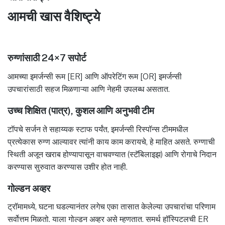
आमची खास वैशिष्ट्ये
रुग्णांसाठी 24×7 सपोर्ट
आमच्या इमर्जन्सी रूम [ER] आणि ऑपरेटिंग रूम [OR] इमर्जन्सी
उपचारांसाठी सहज मिळणाऱ्या आणि नेहमी उपलब्ध असतात.
उच्च शिक्षित (पात्र), कुशल आणि अनुभवी टीम
टॉपचे सर्जन ते सहाय्यक स्टाफ पर्यंत, इमर्जन्सी रिस्पॉन्स टीममधील
प्रत्येकास रुग्ण आल्यावर त्यांनी काय काम करायचे, हे माहित असते. रुग्णाची
स्थिती अजून खराब होण्यापासून वाचवण्यात (स्टॅबिलाइझ) आणि रोगाचे निदान
करण्यास सुरुवात करण्यास उशीर होत नाही.
गोल्डन अव्हर
ट्रॉमामध्ये, घटना घडल्यानंतर लगेच एका तासात केलेल्या उपचारांचा परिणाम
सर्वोत्तम मिळतो. याला गोल्डन अव्हर असे म्हणतात. समर्थ हॉस्पिटलची ER