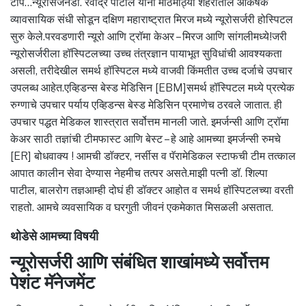
टीप…न्यूरोसर्जनडॉ. रवींद्र पाटील यांनी मोठमोठ्या शहरातील आकर्षक
व्यावसायिक संधी सोडून दक्षिण महाराष्ट्रात मिरज मध्ये न्यूरोसर्जरी होस्पिटल
सुरु केले.परवडणारी न्यूरो आणि ट्रॉमा केअर – मिरज आणि सांगलीमध्ये!जरी
न्यूरोसर्जरीला हॉस्पिटलच्या उच्च तंत्रज्ञान पायाभूत सुविधांची आवश्यकता
असली, तरीदेखील समर्थ हॉस्पिटल मध्ये वाजवी किंमतीत उच्च दर्जाचे उपचार
उपलब्ध आहेत.एव्हिडन्स बेस्ड मेडिसिन [EBM]समर्थ हॉस्पिटल मध्ये प्रत्येक
रुग्णाचे उपचार पर्याय एव्हिडन्स बेस्ड मेडिसिन प्रमाणेच ठरवले जातात. ही
उपचार पद्धत मेडिकल शास्त्रात सर्वोत्तम मानली जाते. इमर्जन्सी आणि ट्रॉमा
केअर साठी तज्ञांची टीमफास्ट आणि बेस्ट – हे आहे आमच्या इमर्जन्सी रुमचे
[ER] बोधवाक्य ! आमची डॉक्टर, नर्सीस व पॅरामेडिकल स्टाफची टीम तत्काल
आपात कालीन सेवा देण्यास नेहमीच तत्पर असते.माझी पत्नी डॉ. शिल्पा
पाटील, बालरोग तज्ञआम्ही दोघं ही डॉक्टर आहोत व समर्थ हॉस्पिटलच्या वरती
राहतो. आमचे व्यवसायिक व घरगुती जीवनं एकमेकात मिसळली असतात.
थोडेसे आमच्या विषयी
न्यूरोसर्जरी आणि संबंधित शाखांमध्ये सर्वोत्तम
पेशंट मॅनेजमेंट