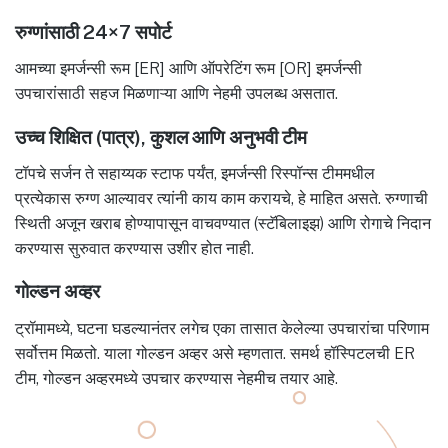
रुग्णांसाठी 24×7 सपोर्ट
आमच्या इमर्जन्सी रूम [ER] आणि ऑपरेटिंग रूम [OR] इमर्जन्सी
उपचारांसाठी सहज मिळणाऱ्या आणि नेहमी उपलब्ध असतात.
उच्च शिक्षित (पात्र), कुशल आणि अनुभवी टीम
टॉपचे सर्जन ते सहाय्यक स्टाफ पर्यंत, इमर्जन्सी रिस्पॉन्स टीममधील
प्रत्येकास रुग्ण आल्यावर त्यांनी काय काम करायचे, हे माहित असते. रुग्णाची
स्थिती अजून खराब होण्यापासून वाचवण्यात (स्टॅबिलाइझ) आणि रोगाचे निदान
करण्यास सुरुवात करण्यास उशीर होत नाही.
गोल्डन अव्हर
ट्रॉमामध्ये, घटना घडल्यानंतर लगेच एका तासात केलेल्या उपचारांचा परिणाम
सर्वोत्तम मिळतो. याला गोल्डन अव्हर असे म्हणतात. समर्थ हॉस्पिटलची ER
टीम, गोल्डन अव्हरमध्ये उपचार करण्यास नेहमीच तयार आहे.