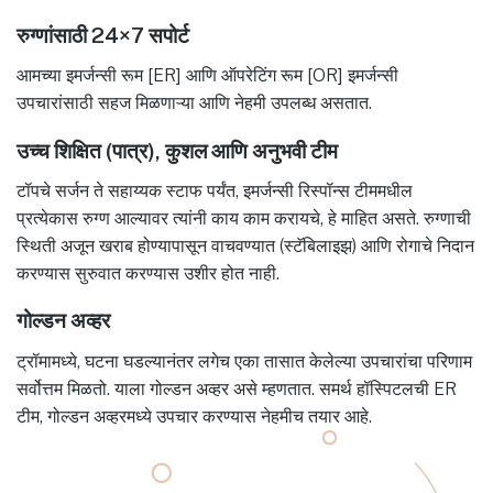
रुग्णांसाठी 24×7 सपोर्ट
आमच्या इमर्जन्सी रूम [ER] आणि ऑपरेटिंग रूम [OR] इमर्जन्सी
उपचारांसाठी सहज मिळणाऱ्या आणि नेहमी उपलब्ध असतात.
उच्च शिक्षित (पात्र), कुशल आणि अनुभवी टीम
टॉपचे सर्जन ते सहाय्यक स्टाफ पर्यंत, इमर्जन्सी रिस्पॉन्स टीममधील
प्रत्येकास रुग्ण आल्यावर त्यांनी काय काम करायचे, हे माहित असते. रुग्णाची
स्थिती अजून खराब होण्यापासून वाचवण्यात (स्टॅबिलाइझ) आणि रोगाचे निदान
करण्यास सुरुवात करण्यास उशीर होत नाही.
गोल्डन अव्हर
ट्रॉमामध्ये, घटना घडल्यानंतर लगेच एका तासात केलेल्या उपचारांचा परिणाम
सर्वोत्तम मिळतो. याला गोल्डन अव्हर असे म्हणतात. समर्थ हॉस्पिटलची ER
टीम, गोल्डन अव्हरमध्ये उपचार करण्यास नेहमीच तयार आहे.