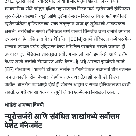
टीप…न्यूरोसर्जनडॉ. रवींद्र पाटील यांनी मोठमोठ्या शहरातील आकर्षक
व्यावसायिक संधी सोडून दक्षिण महाराष्ट्रात मिरज मध्ये न्यूरोसर्जरी होस्पिटल
सुरु केले.परवडणारी न्यूरो आणि ट्रॉमा केअर – मिरज आणि सांगलीमध्ये!जरी
न्यूरोसर्जरीला हॉस्पिटलच्या उच्च तंत्रज्ञान पायाभूत सुविधांची आवश्यकता
असली, तरीदेखील समर्थ हॉस्पिटल मध्ये वाजवी किंमतीत उच्च दर्जाचे उपचार
उपलब्ध आहेत.एव्हिडन्स बेस्ड मेडिसिन [EBM]समर्थ हॉस्पिटल मध्ये प्रत्येक
रुग्णाचे उपचार पर्याय एव्हिडन्स बेस्ड मेडिसिन प्रमाणेच ठरवले जातात. ही
उपचार पद्धत मेडिकल शास्त्रात सर्वोत्तम मानली जाते. इमर्जन्सी आणि ट्रॉमा
केअर साठी तज्ञांची टीमफास्ट आणि बेस्ट – हे आहे आमच्या इमर्जन्सी रुमचे
[ER] बोधवाक्य ! आमची डॉक्टर, नर्सीस व पॅरामेडिकल स्टाफची टीम तत्काल
आपात कालीन सेवा देण्यास नेहमीच तत्पर असते.माझी पत्नी डॉ. शिल्पा
पाटील, बालरोग तज्ञआम्ही दोघं ही डॉक्टर आहोत व समर्थ हॉस्पिटलच्या वरती
राहतो. आमचे व्यवसायिक व घरगुती जीवनं एकमेकात मिसळली असतात.
थोडेसे आमच्या विषयी
न्यूरोसर्जरी आणि संबंधित शाखांमध्ये सर्वोत्तम
पेशंट मॅनेजमेंट