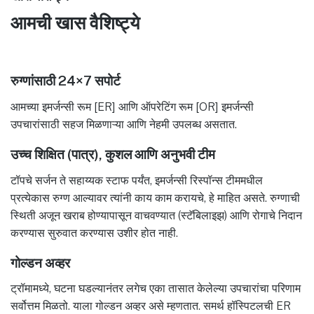
आमची खास वैशिष्ट्ये
रुग्णांसाठी 24×7 सपोर्ट
आमच्या इमर्जन्सी रूम [ER] आणि ऑपरेटिंग रूम [OR] इमर्जन्सी
उपचारांसाठी सहज मिळणाऱ्या आणि नेहमी उपलब्ध असतात.
उच्च शिक्षित (पात्र), कुशल आणि अनुभवी टीम
टॉपचे सर्जन ते सहाय्यक स्टाफ पर्यंत, इमर्जन्सी रिस्पॉन्स टीममधील
प्रत्येकास रुग्ण आल्यावर त्यांनी काय काम करायचे, हे माहित असते. रुग्णाची
स्थिती अजून खराब होण्यापासून वाचवण्यात (स्टॅबिलाइझ) आणि रोगाचे निदान
करण्यास सुरुवात करण्यास उशीर होत नाही.
गोल्डन अव्हर
ट्रॉमामध्ये, घटना घडल्यानंतर लगेच एका तासात केलेल्या उपचारांचा परिणाम
सर्वोत्तम मिळतो. याला गोल्डन अव्हर असे म्हणतात. समर्थ हॉस्पिटलची ER