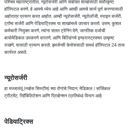
पश्चिम महाराष्ट्रातील, न्यूरोसर्जरी आणि संबंधित शाखांसाठी सर्वोत्कृष्ट
हॉस्पिटल बनणे, हे आमचे ध्येय आहे आणि आम्ही आमचे कार्य पूर्ण करण्यासाठी
अहोरात्र प्रयत्न करत आहोत. आम्ही न्यूरोसर्जरी, न्यूरोलॉजी, स्पाइन सर्जरी,
ट्रॉमा सर्जरी आणि पेडियाट्रिक्स या शाखांमध्ये उपचार करतो. उत्तम, कुशल
कर्मचारी नियुक्त करणे, त्यांना सतत ट्रेनिंग देणे, जागतिक दर्जाची
बायोमेडिकल उपकरणे वापरणे, आणि बिल्डिंगचे इन्फ्रास्ट्रक्चर उत्कृष्ट
राखणे, यासाठी प्रयत्न करतो. इमर्जन्सी केसेससाठी समर्थ हॉस्पिटल 24 तास
कार्यरत असते.
न्यूरोसर्जरी
हा मज्जातंतूं (नर्व्हस सिस्टीम) च्या रोगांचे निदान, मेडिकल / सर्जिकल
ट्रीटमेंट, रिहॅबिलिटेशन आणि प्रिव्हेन्शन (प्रतिबंध) विभाग आहे.
पेडियाट्रिक्स