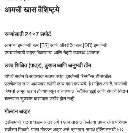
आमची खास वैशिष्ट्ये
रुग्णांसाठी 24×7 सपोर्ट
आमच्या इमर्जन्सी रूम [ER] आणि ऑपरेटिंग रूम [OR] इमर्जन्सी
उपचारांसाठी सहज मिळणाऱ्या आणि नेहमी उपलब्ध असतात.
उच्च शिक्षित (पात्र), कुशल आणि अनुभवी टीम
टॉपचे सर्जन ते सहाय्यक स्टाफ पर्यंत, इमर्जन्सी रिस्पॉन्स टीममधील
प्रत्येकास रुग्ण आल्यावर त्यांनी काय काम करायचे, हे माहित असते. रुग्णाची
स्थिती अजून खराब होण्यापासून वाचवण्यात (स्टॅबिलाइझ) आणि रोगाचे निदान
करण्यास सुरुवात करण्यास उशीर होत नाही.
गोल्डन अव्हर
ट्रॉमामध्ये, घटना घडल्यानंतर लगेच एका तासात केलेल्या उपचारांचा परिणाम
सर्वोत्तम मिळतो. याला गोल्डन अव्हर असे म्हणतात. समर्थ हॉस्पिटलची ER