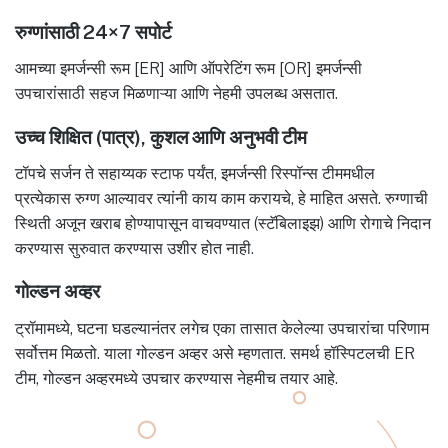
रुग्णांसाठी 24×7 सपोर्ट
आमच्या इमर्जन्सी रूम [ER] आणि ऑपरेटिंग रूम [OR] इमर्जन्सी
उपचारांसाठी सहज मिळणाऱ्या आणि नेहमी उपलब्ध असतात.
उच्च शिक्षित (पात्र), कुशल आणि अनुभवी टीम
टॉपचे सर्जन ते सहाय्यक स्टाफ पर्यंत, इमर्जन्सी रिस्पॉन्स टीममधील
प्रत्येकास रुग्ण आल्यावर त्यांनी काय काम करायचे, हे माहित असते. रुग्णाची
स्थिती अजून खराब होण्यापासून वाचवण्यात (स्टॅबिलाइझ) आणि रोगाचे निदान
करण्यास सुरुवात करण्यास उशीर होत नाही.
गोल्डन अव्हर
ट्रॉमामध्ये, घटना घडल्यानंतर लगेच एका तासात केलेल्या उपचारांचा परिणाम
सर्वोत्तम मिळतो. याला गोल्डन अव्हर असे म्हणतात. समर्थ हॉस्पिटलची ER
टीम, गोल्डन अव्हरमध्ये उपचार करण्यास नेहमीच तयार आहे.