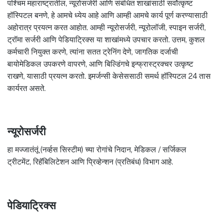
पश्चिम महाराष्ट्रातील, न्यूरोसर्जरी आणि संबंधित शाखांसाठी सर्वोत्कृष्ट
हॉस्पिटल बनणे, हे आमचे ध्येय आहे आणि आम्ही आमचे कार्य पूर्ण करण्यासाठी
अहोरात्र प्रयत्न करत आहोत. आम्ही न्यूरोसर्जरी, न्यूरोलॉजी, स्पाइन सर्जरी,
ट्रॉमा सर्जरी आणि पेडियाट्रिक्स या शाखांमध्ये उपचार करतो. उत्तम, कुशल
कर्मचारी नियुक्त करणे, त्यांना सतत ट्रेनिंग देणे, जागतिक दर्जाची
बायोमेडिकल उपकरणे वापरणे, आणि बिल्डिंगचे इन्फ्रास्ट्रक्चर उत्कृष्ट
राखणे, यासाठी प्रयत्न करतो. इमर्जन्सी केसेससाठी समर्थ हॉस्पिटल 24 तास
कार्यरत असते.
न्यूरोसर्जरी
हा मज्जातंतूं (नर्व्हस सिस्टीम) च्या रोगांचे निदान, मेडिकल / सर्जिकल
ट्रीटमेंट, रिहॅबिलिटेशन आणि प्रिव्हेन्शन (प्रतिबंध) विभाग आहे.
पेडियाट्रिक्स