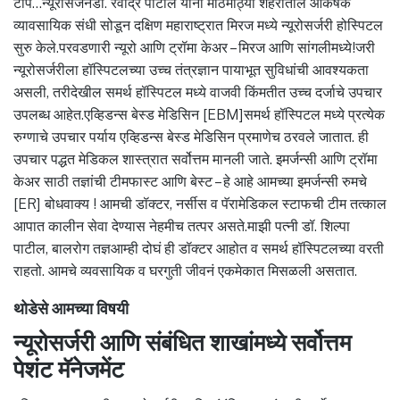
टीप…न्यूरोसर्जनडॉ. रवींद्र पाटील यांनी मोठमोठ्या शहरातील आकर्षक
व्यावसायिक संधी सोडून दक्षिण महाराष्ट्रात मिरज मध्ये न्यूरोसर्जरी होस्पिटल
सुरु केले.परवडणारी न्यूरो आणि ट्रॉमा केअर – मिरज आणि सांगलीमध्ये!जरी
न्यूरोसर्जरीला हॉस्पिटलच्या उच्च तंत्रज्ञान पायाभूत सुविधांची आवश्यकता
असली, तरीदेखील समर्थ हॉस्पिटल मध्ये वाजवी किंमतीत उच्च दर्जाचे उपचार
उपलब्ध आहेत.एव्हिडन्स बेस्ड मेडिसिन [EBM]समर्थ हॉस्पिटल मध्ये प्रत्येक
रुग्णाचे उपचार पर्याय एव्हिडन्स बेस्ड मेडिसिन प्रमाणेच ठरवले जातात. ही
उपचार पद्धत मेडिकल शास्त्रात सर्वोत्तम मानली जाते. इमर्जन्सी आणि ट्रॉमा
केअर साठी तज्ञांची टीमफास्ट आणि बेस्ट – हे आहे आमच्या इमर्जन्सी रुमचे
[ER] बोधवाक्य ! आमची डॉक्टर, नर्सीस व पॅरामेडिकल स्टाफची टीम तत्काल
आपात कालीन सेवा देण्यास नेहमीच तत्पर असते.माझी पत्नी डॉ. शिल्पा
पाटील, बालरोग तज्ञआम्ही दोघं ही डॉक्टर आहोत व समर्थ हॉस्पिटलच्या वरती
राहतो. आमचे व्यवसायिक व घरगुती जीवनं एकमेकात मिसळली असतात.
थोडेसे आमच्या विषयी
न्यूरोसर्जरी आणि संबंधित शाखांमध्ये सर्वोत्तम
पेशंट मॅनेजमेंट