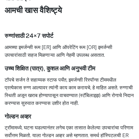
आमची खास वैशिष्ट्ये
रुग्णांसाठी 24×7 सपोर्ट
आमच्या इमर्जन्सी रूम [ER] आणि ऑपरेटिंग रूम [OR] इमर्जन्सी
उपचारांसाठी सहज मिळणाऱ्या आणि नेहमी उपलब्ध असतात.
उच्च शिक्षित (पात्र), कुशल आणि अनुभवी टीम
टॉपचे सर्जन ते सहाय्यक स्टाफ पर्यंत, इमर्जन्सी रिस्पॉन्स टीममधील
प्रत्येकास रुग्ण आल्यावर त्यांनी काय काम करायचे, हे माहित असते. रुग्णाची
स्थिती अजून खराब होण्यापासून वाचवण्यात (स्टॅबिलाइझ) आणि रोगाचे निदान
करण्यास सुरुवात करण्यास उशीर होत नाही.
गोल्डन अव्हर
ट्रॉमामध्ये, घटना घडल्यानंतर लगेच एका तासात केलेल्या उपचारांचा परिणाम
सर्वोत्तम मिळतो. याला गोल्डन अव्हर असे म्हणतात. समर्थ हॉस्पिटलची ER