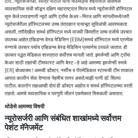
टीप…न्यूरोसर्जनडॉ. रवींद्र पाटील यांनी मोठमोठ्या शहरातील आकर्षक
व्यावसायिक संधी सोडून दक्षिण महाराष्ट्रात मिरज मध्ये न्यूरोसर्जरी होस्पिटल
सुरु केले.परवडणारी न्यूरो आणि ट्रॉमा केअर – मिरज आणि सांगलीमध्ये!जरी
न्यूरोसर्जरीला हॉस्पिटलच्या उच्च तंत्रज्ञान पायाभूत सुविधांची आवश्यकता
असली, तरीदेखील समर्थ हॉस्पिटल मध्ये वाजवी किंमतीत उच्च दर्जाचे उपचार
उपलब्ध आहेत.एव्हिडन्स बेस्ड मेडिसिन [EBM]समर्थ हॉस्पिटल मध्ये प्रत्येक
रुग्णाचे उपचार पर्याय एव्हिडन्स बेस्ड मेडिसिन प्रमाणेच ठरवले जातात. ही
उपचार पद्धत मेडिकल शास्त्रात सर्वोत्तम मानली जाते. इमर्जन्सी आणि ट्रॉमा
केअर साठी तज्ञांची टीमफास्ट आणि बेस्ट – हे आहे आमच्या इमर्जन्सी रुमचे
[ER] बोधवाक्य ! आमची डॉक्टर, नर्सीस व पॅरामेडिकल स्टाफची टीम तत्काल
आपात कालीन सेवा देण्यास नेहमीच तत्पर असते.माझी पत्नी डॉ. शिल्पा
पाटील, बालरोग तज्ञआम्ही दोघं ही डॉक्टर आहोत व समर्थ हॉस्पिटलच्या वरती
राहतो. आमचे व्यवसायिक व घरगुती जीवनं एकमेकात मिसळली असतात.
थोडेसे आमच्या विषयी
न्यूरोसर्जरी आणि संबंधित शाखांमध्ये सर्वोत्तम
पेशंट मॅनेजमेंट