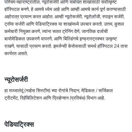
पश्चिम महाराष्ट्रातील, न्यूरोसर्जरी आणि संबंधित शाखांसाठी सर्वोत्कृष्ट
हॉस्पिटल बनणे, हे आमचे ध्येय आहे आणि आम्ही आमचे कार्य पूर्ण करण्यासाठी
अहोरात्र प्रयत्न करत आहोत. आम्ही न्यूरोसर्जरी, न्यूरोलॉजी, स्पाइन सर्जरी,
ट्रॉमा सर्जरी आणि पेडियाट्रिक्स या शाखांमध्ये उपचार करतो. उत्तम, कुशल
कर्मचारी नियुक्त करणे, त्यांना सतत ट्रेनिंग देणे, जागतिक दर्जाची
बायोमेडिकल उपकरणे वापरणे, आणि बिल्डिंगचे इन्फ्रास्ट्रक्चर उत्कृष्ट
राखणे, यासाठी प्रयत्न करतो. इमर्जन्सी केसेससाठी समर्थ हॉस्पिटल 24 तास
कार्यरत असते.
न्यूरोसर्जरी
हा मज्जातंतूं (नर्व्हस सिस्टीम) च्या रोगांचे निदान, मेडिकल / सर्जिकल
ट्रीटमेंट, रिहॅबिलिटेशन आणि प्रिव्हेन्शन (प्रतिबंध) विभाग आहे.
पेडियाट्रिक्स