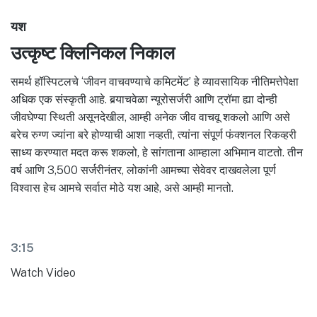
यश
उत्कृष्ट क्लिनिकल निकाल
समर्थ हॉस्पिटलचे ‘जीवन वाचवण्याचे कमिटमेंट’ हे व्यावसायिक नीतिमत्तेपेक्षा
अधिक एक संस्कृती आहे. बर्‍याचवेळा न्यूरोसर्जरी आणि ट्रॉमा ह्या दोन्ही
जीवघेण्या स्थिती असूनदेखील, आम्ही अनेक जीव वाचवू शकलो आणि असे
बरेच रुग्ण ज्यांना बरे होण्याची आशा नव्हती, त्यांना संपूर्ण फंक्शनल रिकव्हरी
साध्य करण्यात मदत करू शकलो, हे सांगताना आम्हाला अभिमान वाटतो. तीन
वर्ष आणि 3,500 सर्जरीनंतर, लोकांनी आमच्या सेवेवर दाखवलेला पूर्ण
विश्वास हेच आमचे सर्वात मोठे यश आहे, असे आम्ही मानतो.
3:15
Watch Video