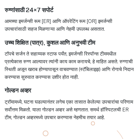
रुग्णांसाठी 24×7 सपोर्ट
आमच्या इमर्जन्सी रूम [ER] आणि ऑपरेटिंग रूम [OR] इमर्जन्सी
उपचारांसाठी सहज मिळणाऱ्या आणि नेहमी उपलब्ध असतात.
उच्च शिक्षित (पात्र), कुशल आणि अनुभवी टीम
टॉपचे सर्जन ते सहाय्यक स्टाफ पर्यंत, इमर्जन्सी रिस्पॉन्स टीममधील
प्रत्येकास रुग्ण आल्यावर त्यांनी काय काम करायचे, हे माहित असते. रुग्णाची
स्थिती अजून खराब होण्यापासून वाचवण्यात (स्टॅबिलाइझ) आणि रोगाचे निदान
करण्यास सुरुवात करण्यास उशीर होत नाही.
गोल्डन अव्हर
ट्रॉमामध्ये, घटना घडल्यानंतर लगेच एका तासात केलेल्या उपचारांचा परिणाम
सर्वोत्तम मिळतो. याला गोल्डन अव्हर असे म्हणतात. समर्थ हॉस्पिटलची ER
टीम, गोल्डन अव्हरमध्ये उपचार करण्यास नेहमीच तयार आहे.