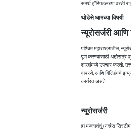
समर्थ हॉस्पिटलच्या वरती 
थोडेसे आमच्या विषयी
न्यूरोसर्जरी आणि स
पश्चिम महाराष्ट्रातील, न्यू
पूर्ण करण्यासाठी अहोरात्र प
शाखांमध्ये उपचार करतो. उत्
वापरणे, आणि बिल्डिंगचे इन्फ
कार्यरत असते.
न्यूरोसर्जरी
हा मज्जातंतूं (नर्व्हस सिस्ट