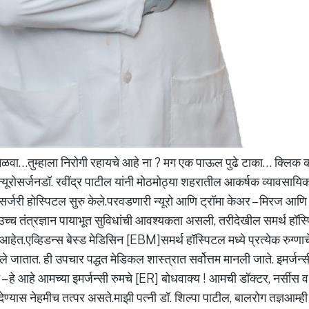
मिळवा…तुम्हाला निरोगी रहायचे आहे ना ? मग एक पाऊल पुढे टाका… क्लिक
यूरोसर्जनडॉ. रवींद्र पाटील यांनी मोठमोठ्या शहरातील आकर्षक व्यावसायिक
ूरोसर्जरी होस्पिटल सुरु केले.परवडणारी न्यूरो आणि ट्रॉमा केअर – मिरज आणि
ा उच्च तंत्रज्ञान पायाभूत सुविधांची आवश्यकता असली, तरीदेखील समर्थ हॉस्
हेत.एव्हिडन्स बेस्ड मेडिसिन [EBM]समर्थ हॉस्पिटल मध्ये प्रत्येक रुग्णाच
ले जातात. ही उपचार पद्धत मेडिकल शास्त्रात सर्वोत्तम मानली जाते. इमर्जन
ट – हे आहे आमच्या इमर्जन्सी रुमचे [ER] बोधवाक्य ! आमची डॉक्टर, नर्सीस
ण्यास नेहमीच तत्पर असते.माझी पत्नी डॉ. शिल्पा पाटील, बालरोग तज्ञआम्ही