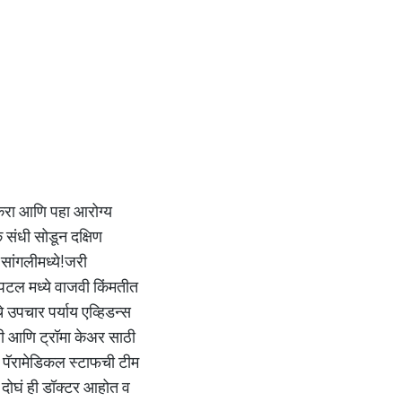
 करा आणि पहा आरोग्य
 संधी सोडून दक्षिण
 सांगलीमध्ये!जरी
पिटल मध्ये वाजवी किंमतीत
े उपचार पर्याय एव्हिडन्स
्सी आणि ट्रॉमा केअर साठी
 व पॅरामेडिकल स्टाफची टीम
 दोघं ही डॉक्टर आहोत व