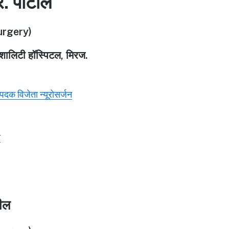
र. पाटील
rgery)
पेशालिटी हॉस्पिटल, मिरज.
ण पदक विजेता न्यूरोसर्जन
े
टील