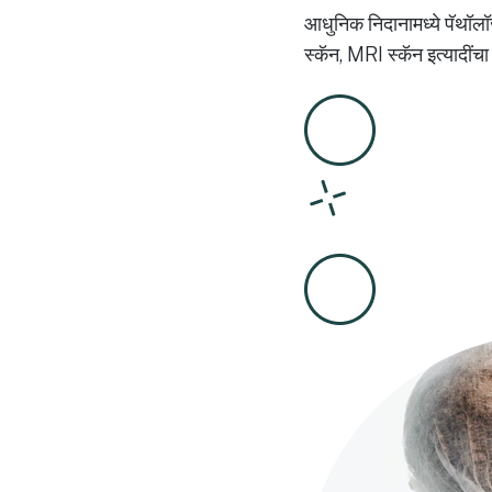
आधुनिक निदानामध्ये पॅथॉलॉज
स्कॅन, MRI स्कॅन इत्यादींच