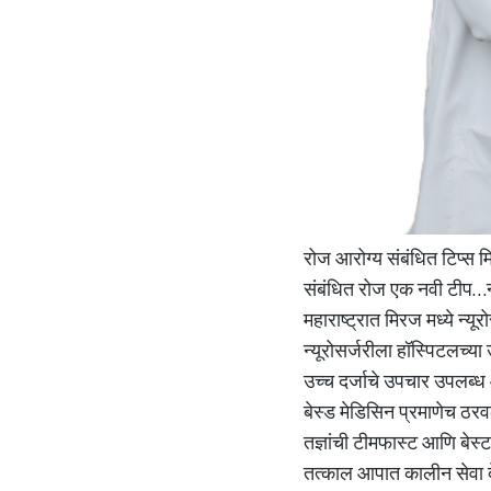
रोज आरोग्य संबंधित टिप्स 
संबंधित रोज एक नवी टीप…न्
महाराष्ट्रात मिरज मध्ये न्य
न्यूरोसर्जरीला हॉस्पिटलच्य
उच्च दर्जाचे उपचार उपलब्ध आ
बेस्ड मेडिसिन प्रमाणेच ठरव
तज्ञांची टीमफास्ट आणि बेस्
तत्काल आपात कालीन सेवा दे