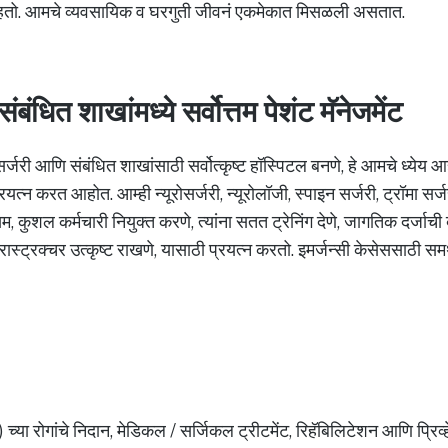
राहतो. आमचे व्यवसायिक व घरगुती जीवनं एकमेकात मिसळली असतात.
ंबंधित शाखांमध्ये सर्वोत्तम पेशंट मॅनेजमेंट
रोसर्जरी आणि संबंधित शाखांसाठी सर्वोत्कृष्ट हॉस्पिटल बनणे, हे आमचे ध्येय
्रयत्न करत आहोत. आम्ही न्यूरोसर्जरी, न्यूरोलॉजी, स्पाइन सर्जरी, ट्रॉमा सर
तम, कुशल कर्मचारी नियुक्त करणे, त्यांना सतत ट्रेनिंग देणे, जागतिक दर्ज
्रास्ट्रक्चर उत्कृष्ट राखणे, यासाठी प्रयत्न करतो. इमर्जन्सी केसेससाठी स
ीम) च्या रोगांचे निदान, मेडिकल / सर्जिकल ट्रीटमेंट, रिहॅबिलिटेशन आणि प्रिव