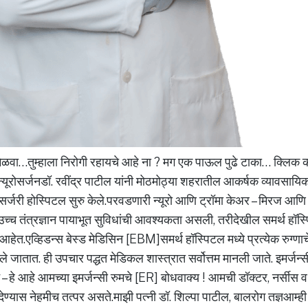
मिळवा…तुम्हाला निरोगी रहायचे आहे ना ? मग एक पाऊल पुढे टाका… क्लिक
यूरोसर्जनडॉ. रवींद्र पाटील यांनी मोठमोठ्या शहरातील आकर्षक व्यावसायिक
ूरोसर्जरी होस्पिटल सुरु केले.परवडणारी न्यूरो आणि ट्रॉमा केअर – मिरज आणि
ा उच्च तंत्रज्ञान पायाभूत सुविधांची आवश्यकता असली, तरीदेखील समर्थ हॉस्
हेत.एव्हिडन्स बेस्ड मेडिसिन [EBM]समर्थ हॉस्पिटल मध्ये प्रत्येक रुग्णाच
ले जातात. ही उपचार पद्धत मेडिकल शास्त्रात सर्वोत्तम मानली जाते. इमर्जन
ट – हे आहे आमच्या इमर्जन्सी रुमचे [ER] बोधवाक्य ! आमची डॉक्टर, नर्सीस
ण्यास नेहमीच तत्पर असते.माझी पत्नी डॉ. शिल्पा पाटील, बालरोग तज्ञआम्ही