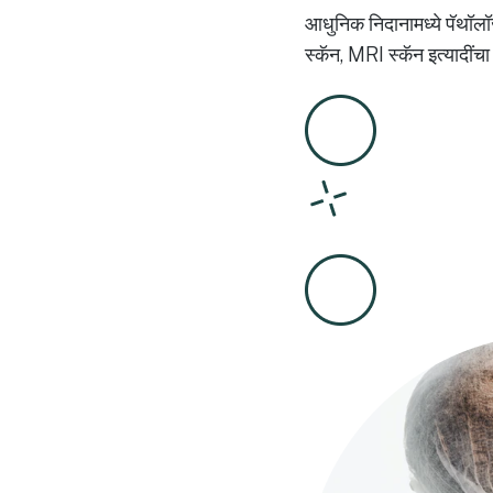
आधुनिक निदानामध्ये पॅथॉलॉज
स्कॅन, MRI स्कॅन इत्यादींच