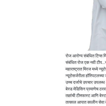
रोज आरोग्य संबंधित टिप्स 
संबंधित रोज एक नवी टीप…न्
महाराष्ट्रात मिरज मध्ये न्य
न्यूरोसर्जरीला हॉस्पिटलच्य
उच्च दर्जाचे उपचार उपलब्ध आ
बेस्ड मेडिसिन प्रमाणेच ठरव
तज्ञांची टीमफास्ट आणि बेस्
तत्काल आपात कालीन सेवा दे