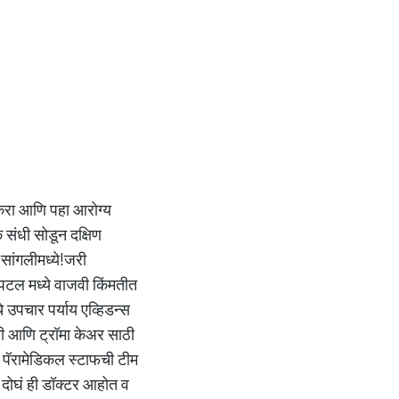
 करा आणि पहा आरोग्य
 संधी सोडून दक्षिण
 सांगलीमध्ये!जरी
पिटल मध्ये वाजवी किंमतीत
े उपचार पर्याय एव्हिडन्स
्सी आणि ट्रॉमा केअर साठी
 व पॅरामेडिकल स्टाफची टीम
 दोघं ही डॉक्टर आहोत व