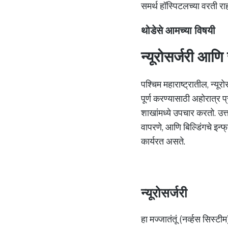
समर्थ हॉस्पिटलच्या वरती 
थोडेसे आमच्या विषयी
न्यूरोसर्जरी आणि स
पश्चिम महाराष्ट्रातील, न्यू
पूर्ण करण्यासाठी अहोरात्र प
शाखांमध्ये उपचार करतो. उत्
वापरणे, आणि बिल्डिंगचे इन्फ
कार्यरत असते.
न्यूरोसर्जरी
हा मज्जातंतूं (नर्व्हस सिस्ट