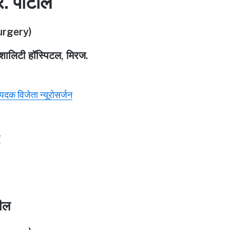
र. पाटील
rgery)
पेशालिटी हॉस्पिटल, मिरज.
ण पदक विजेता न्यूरोसर्जन
े
टील