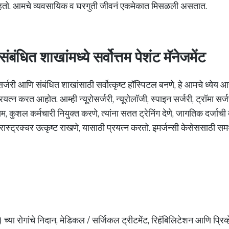
राहतो. आमचे व्यवसायिक व घरगुती जीवनं एकमेकात मिसळली असतात.
ंबंधित शाखांमध्ये सर्वोत्तम पेशंट मॅनेजमेंट
रोसर्जरी आणि संबंधित शाखांसाठी सर्वोत्कृष्ट हॉस्पिटल बनणे, हे आमचे ध्येय
्रयत्न करत आहोत. आम्ही न्यूरोसर्जरी, न्यूरोलॉजी, स्पाइन सर्जरी, ट्रॉमा सर
तम, कुशल कर्मचारी नियुक्त करणे, त्यांना सतत ट्रेनिंग देणे, जागतिक दर्ज
्रास्ट्रक्चर उत्कृष्ट राखणे, यासाठी प्रयत्न करतो. इमर्जन्सी केसेससाठी स
ीम) च्या रोगांचे निदान, मेडिकल / सर्जिकल ट्रीटमेंट, रिहॅबिलिटेशन आणि प्रिव