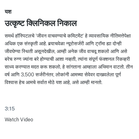
यश
उत्कृष्ट क्लिनिकल निकाल
समर्थ हॉस्पिटलचे ‘जीवन वाचवण्याचे कमिटमेंट’ हे व्यावसायिक नीतिमत्तेपेक्षा
अधिक एक संस्कृती आहे. बर्‍याचवेळा न्यूरोसर्जरी आणि ट्रॉमा ह्या दोन्ही
जीवघेण्या स्थिती असूनदेखील, आम्ही अनेक जीव वाचवू शकलो आणि असे
बरेच रुग्ण ज्यांना बरे होण्याची आशा नव्हती, त्यांना संपूर्ण फंक्शनल रिकव्हरी
साध्य करण्यात मदत करू शकलो, हे सांगताना आम्हाला अभिमान वाटतो. तीन
वर्ष आणि 3,500 सर्जरीनंतर, लोकांनी आमच्या सेवेवर दाखवलेला पूर्ण
विश्वास हेच आमचे सर्वात मोठे यश आहे, असे आम्ही मानतो.
3:15
Watch Video