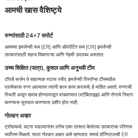
आमची खास वैशिष्ट्ये
रुग्णांसाठी 24×7 सपोर्ट
आमच्या इमर्जन्सी रूम [ER] आणि ऑपरेटिंग रूम [OR] इमर्जन्सी
उपचारांसाठी सहज मिळणाऱ्या आणि नेहमी उपलब्ध असतात.
उच्च शिक्षित (पात्र), कुशल आणि अनुभवी टीम
टॉपचे सर्जन ते सहाय्यक स्टाफ पर्यंत, इमर्जन्सी रिस्पॉन्स टीममधील
प्रत्येकास रुग्ण आल्यावर त्यांनी काय काम करायचे, हे माहित असते. रुग्णाची
स्थिती अजून खराब होण्यापासून वाचवण्यात (स्टॅबिलाइझ) आणि रोगाचे निदान
करण्यास सुरुवात करण्यास उशीर होत नाही.
गोल्डन अव्हर
ट्रॉमामध्ये, घटना घडल्यानंतर लगेच एका तासात केलेल्या उपचारांचा परिणाम
सर्वोत्तम मिळतो. याला गोल्डन अव्हर असे म्हणतात. समर्थ हॉस्पिटलची ER