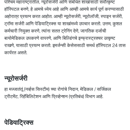
पश्चिम महाराष्ट्रातील, न्यूरोसर्जरी आणि संबंधित शाखांसाठी सर्वोत्कृष्ट
हॉस्पिटल बनणे, हे आमचे ध्येय आहे आणि आम्ही आमचे कार्य पूर्ण करण्यासाठी
अहोरात्र प्रयत्न करत आहोत. आम्ही न्यूरोसर्जरी, न्यूरोलॉजी, स्पाइन सर्जरी,
ट्रॉमा सर्जरी आणि पेडियाट्रिक्स या शाखांमध्ये उपचार करतो. उत्तम, कुशल
कर्मचारी नियुक्त करणे, त्यांना सतत ट्रेनिंग देणे, जागतिक दर्जाची
बायोमेडिकल उपकरणे वापरणे, आणि बिल्डिंगचे इन्फ्रास्ट्रक्चर उत्कृष्ट
राखणे, यासाठी प्रयत्न करतो. इमर्जन्सी केसेससाठी समर्थ हॉस्पिटल 24 तास
कार्यरत असते.
न्यूरोसर्जरी
हा मज्जातंतूं (नर्व्हस सिस्टीम) च्या रोगांचे निदान, मेडिकल / सर्जिकल
ट्रीटमेंट, रिहॅबिलिटेशन आणि प्रिव्हेन्शन (प्रतिबंध) विभाग आहे.
पेडियाट्रिक्स