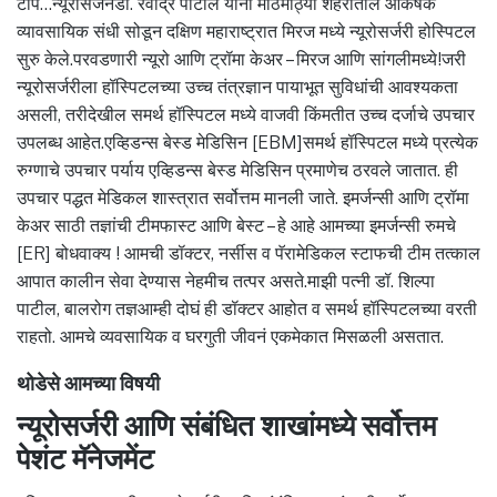
टीप…न्यूरोसर्जनडॉ. रवींद्र पाटील यांनी मोठमोठ्या शहरातील आकर्षक
व्यावसायिक संधी सोडून दक्षिण महाराष्ट्रात मिरज मध्ये न्यूरोसर्जरी होस्पिटल
सुरु केले.परवडणारी न्यूरो आणि ट्रॉमा केअर – मिरज आणि सांगलीमध्ये!जरी
न्यूरोसर्जरीला हॉस्पिटलच्या उच्च तंत्रज्ञान पायाभूत सुविधांची आवश्यकता
असली, तरीदेखील समर्थ हॉस्पिटल मध्ये वाजवी किंमतीत उच्च दर्जाचे उपचार
उपलब्ध आहेत.एव्हिडन्स बेस्ड मेडिसिन [EBM]समर्थ हॉस्पिटल मध्ये प्रत्येक
रुग्णाचे उपचार पर्याय एव्हिडन्स बेस्ड मेडिसिन प्रमाणेच ठरवले जातात. ही
उपचार पद्धत मेडिकल शास्त्रात सर्वोत्तम मानली जाते. इमर्जन्सी आणि ट्रॉमा
केअर साठी तज्ञांची टीमफास्ट आणि बेस्ट – हे आहे आमच्या इमर्जन्सी रुमचे
[ER] बोधवाक्य ! आमची डॉक्टर, नर्सीस व पॅरामेडिकल स्टाफची टीम तत्काल
आपात कालीन सेवा देण्यास नेहमीच तत्पर असते.माझी पत्नी डॉ. शिल्पा
पाटील, बालरोग तज्ञआम्ही दोघं ही डॉक्टर आहोत व समर्थ हॉस्पिटलच्या वरती
राहतो. आमचे व्यवसायिक व घरगुती जीवनं एकमेकात मिसळली असतात.
थोडेसे आमच्या विषयी
न्यूरोसर्जरी आणि संबंधित शाखांमध्ये सर्वोत्तम
पेशंट मॅनेजमेंट