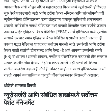
टीप…न्यूरोसर्जनडॉ. रवींद्र पाटील यांनी मोठमोठ्या शहरातील आकर्षक
व्यावसायिक संधी सोडून दक्षिण महाराष्ट्रात मिरज मध्ये न्यूरोसर्जरी होस्पिटल
सुरु केले.परवडणारी न्यूरो आणि ट्रॉमा केअर – मिरज आणि सांगलीमध्ये!जरी
न्यूरोसर्जरीला हॉस्पिटलच्या उच्च तंत्रज्ञान पायाभूत सुविधांची आवश्यकता
असली, तरीदेखील समर्थ हॉस्पिटल मध्ये वाजवी किंमतीत उच्च दर्जाचे उपचार
उपलब्ध आहेत.एव्हिडन्स बेस्ड मेडिसिन [EBM]समर्थ हॉस्पिटल मध्ये प्रत्येक
रुग्णाचे उपचार पर्याय एव्हिडन्स बेस्ड मेडिसिन प्रमाणेच ठरवले जातात. ही
उपचार पद्धत मेडिकल शास्त्रात सर्वोत्तम मानली जाते. इमर्जन्सी आणि ट्रॉमा
केअर साठी तज्ञांची टीमफास्ट आणि बेस्ट – हे आहे आमच्या इमर्जन्सी रुमचे
[ER] बोधवाक्य ! आमची डॉक्टर, नर्सीस व पॅरामेडिकल स्टाफची टीम तत्काल
आपात कालीन सेवा देण्यास नेहमीच तत्पर असते.माझी पत्नी डॉ. शिल्पा
पाटील, बालरोग तज्ञआम्ही दोघं ही डॉक्टर आहोत व समर्थ हॉस्पिटलच्या वरती
राहतो. आमचे व्यवसायिक व घरगुती जीवनं एकमेकात मिसळली असतात.
थोडेसे आमच्या विषयी
न्यूरोसर्जरी आणि संबंधित शाखांमध्ये सर्वोत्तम
पेशंट मॅनेजमेंट