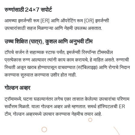
रुग्णांसाठी 24×7 सपोर्ट
आमच्या इमर्जन्सी रूम [ER] आणि ऑपरेटिंग रूम [OR] इमर्जन्सी
उपचारांसाठी सहज मिळणाऱ्या आणि नेहमी उपलब्ध असतात.
उच्च शिक्षित (पात्र), कुशल आणि अनुभवी टीम
टॉपचे सर्जन ते सहाय्यक स्टाफ पर्यंत, इमर्जन्सी रिस्पॉन्स टीममधील
प्रत्येकास रुग्ण आल्यावर त्यांनी काय काम करायचे, हे माहित असते. रुग्णाची
स्थिती अजून खराब होण्यापासून वाचवण्यात (स्टॅबिलाइझ) आणि रोगाचे निदान
करण्यास सुरुवात करण्यास उशीर होत नाही.
गोल्डन अव्हर
ट्रॉमामध्ये, घटना घडल्यानंतर लगेच एका तासात केलेल्या उपचारांचा परिणाम
सर्वोत्तम मिळतो. याला गोल्डन अव्हर असे म्हणतात. समर्थ हॉस्पिटलची ER
टीम, गोल्डन अव्हरमध्ये उपचार करण्यास नेहमीच तयार आहे.