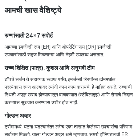
आमची खास वैशिष्ट्ये
रुग्णांसाठी 24×7 सपोर्ट
आमच्या इमर्जन्सी रूम [ER] आणि ऑपरेटिंग रूम [OR] इमर्जन्सी
उपचारांसाठी सहज मिळणाऱ्या आणि नेहमी उपलब्ध असतात.
उच्च शिक्षित (पात्र), कुशल आणि अनुभवी टीम
टॉपचे सर्जन ते सहाय्यक स्टाफ पर्यंत, इमर्जन्सी रिस्पॉन्स टीममधील
प्रत्येकास रुग्ण आल्यावर त्यांनी काय काम करायचे, हे माहित असते. रुग्णाची
स्थिती अजून खराब होण्यापासून वाचवण्यात (स्टॅबिलाइझ) आणि रोगाचे निदान
करण्यास सुरुवात करण्यास उशीर होत नाही.
गोल्डन अव्हर
ट्रॉमामध्ये, घटना घडल्यानंतर लगेच एका तासात केलेल्या उपचारांचा परिणाम
सर्वोत्तम मिळतो. याला गोल्डन अव्हर असे म्हणतात. समर्थ हॉस्पिटलची ER