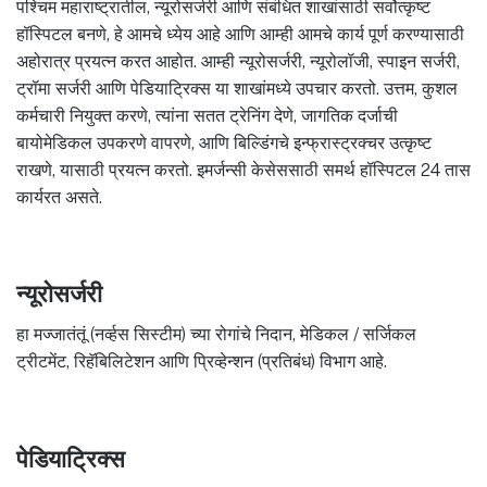
पश्चिम महाराष्ट्रातील, न्यूरोसर्जरी आणि संबंधित शाखांसाठी सर्वोत्कृष्ट
हॉस्पिटल बनणे, हे आमचे ध्येय आहे आणि आम्ही आमचे कार्य पूर्ण करण्यासाठी
अहोरात्र प्रयत्न करत आहोत. आम्ही न्यूरोसर्जरी, न्यूरोलॉजी, स्पाइन सर्जरी,
ट्रॉमा सर्जरी आणि पेडियाट्रिक्स या शाखांमध्ये उपचार करतो. उत्तम, कुशल
कर्मचारी नियुक्त करणे, त्यांना सतत ट्रेनिंग देणे, जागतिक दर्जाची
बायोमेडिकल उपकरणे वापरणे, आणि बिल्डिंगचे इन्फ्रास्ट्रक्चर उत्कृष्ट
राखणे, यासाठी प्रयत्न करतो. इमर्जन्सी केसेससाठी समर्थ हॉस्पिटल 24 तास
कार्यरत असते.
न्यूरोसर्जरी
हा मज्जातंतूं (नर्व्हस सिस्टीम) च्या रोगांचे निदान, मेडिकल / सर्जिकल
ट्रीटमेंट, रिहॅबिलिटेशन आणि प्रिव्हेन्शन (प्रतिबंध) विभाग आहे.
पेडियाट्रिक्स