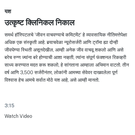
यश
उत्कृष्ट क्लिनिकल निकाल
समर्थ हॉस्पिटलचे ‘जीवन वाचवण्याचे कमिटमेंट’ हे व्यावसायिक नीतिमत्तेपेक्षा
अधिक एक संस्कृती आहे. बर्‍याचवेळा न्यूरोसर्जरी आणि ट्रॉमा ह्या दोन्ही
जीवघेण्या स्थिती असूनदेखील, आम्ही अनेक जीव वाचवू शकलो आणि असे
बरेच रुग्ण ज्यांना बरे होण्याची आशा नव्हती, त्यांना संपूर्ण फंक्शनल रिकव्हरी
साध्य करण्यात मदत करू शकलो, हे सांगताना आम्हाला अभिमान वाटतो. तीन
वर्ष आणि 3,500 सर्जरीनंतर, लोकांनी आमच्या सेवेवर दाखवलेला पूर्ण
विश्वास हेच आमचे सर्वात मोठे यश आहे, असे आम्ही मानतो.
3:15
Watch Video