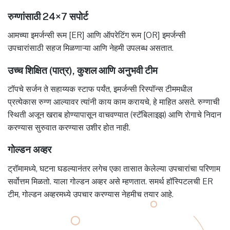
रुग्णांसाठी 24×7 सपोर्ट
आमच्या इमर्जन्सी रूम [ER] आणि ऑपरेटिंग रूम [OR] इमर्जन्सी
उपचारांसाठी सहज मिळणाऱ्या आणि नेहमी उपलब्ध असतात.
उच्च शिक्षित (पात्र), कुशल आणि अनुभवी टीम
टॉपचे सर्जन ते सहाय्यक स्टाफ पर्यंत, इमर्जन्सी रिस्पॉन्स टीममधील
प्रत्येकास रुग्ण आल्यावर त्यांनी काय काम करायचे, हे माहित असते. रुग्णाची
स्थिती अजून खराब होण्यापासून वाचवण्यात (स्टॅबिलाइझ) आणि रोगाचे निदान
करण्यास सुरुवात करण्यास उशीर होत नाही.
गोल्डन अव्हर
ट्रॉमामध्ये, घटना घडल्यानंतर लगेच एका तासात केलेल्या उपचारांचा परिणाम
सर्वोत्तम मिळतो. याला गोल्डन अव्हर असे म्हणतात. समर्थ हॉस्पिटलची ER
टीम, गोल्डन अव्हरमध्ये उपचार करण्यास नेहमीच तयार आहे.