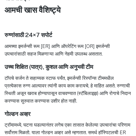
आमची खास वैशिष्ट्ये
रुग्णांसाठी 24×7 सपोर्ट
आमच्या इमर्जन्सी रूम [ER] आणि ऑपरेटिंग रूम [OR] इमर्जन्सी
उपचारांसाठी सहज मिळणाऱ्या आणि नेहमी उपलब्ध असतात.
उच्च शिक्षित (पात्र), कुशल आणि अनुभवी टीम
टॉपचे सर्जन ते सहाय्यक स्टाफ पर्यंत, इमर्जन्सी रिस्पॉन्स टीममधील
प्रत्येकास रुग्ण आल्यावर त्यांनी काय काम करायचे, हे माहित असते. रुग्णाची
स्थिती अजून खराब होण्यापासून वाचवण्यात (स्टॅबिलाइझ) आणि रोगाचे निदान
करण्यास सुरुवात करण्यास उशीर होत नाही.
गोल्डन अव्हर
ट्रॉमामध्ये, घटना घडल्यानंतर लगेच एका तासात केलेल्या उपचारांचा परिणाम
सर्वोत्तम मिळतो. याला गोल्डन अव्हर असे म्हणतात. समर्थ हॉस्पिटलची ER