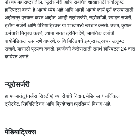
पश्चिम महाराष्ट्रातील, न्यूरोसर्जरी आणि संबंधित शाखांसाठी सर्वोत्कृष्ट
हॉस्पिटल बनणे, हे आमचे ध्येय आहे आणि आम्ही आमचे कार्य पूर्ण करण्यासाठी
अहोरात्र प्रयत्न करत आहोत. आम्ही न्यूरोसर्जरी, न्यूरोलॉजी, स्पाइन सर्जरी,
ट्रॉमा सर्जरी आणि पेडियाट्रिक्स या शाखांमध्ये उपचार करतो. उत्तम, कुशल
कर्मचारी नियुक्त करणे, त्यांना सतत ट्रेनिंग देणे, जागतिक दर्जाची
बायोमेडिकल उपकरणे वापरणे, आणि बिल्डिंगचे इन्फ्रास्ट्रक्चर उत्कृष्ट
राखणे, यासाठी प्रयत्न करतो. इमर्जन्सी केसेससाठी समर्थ हॉस्पिटल 24 तास
कार्यरत असते.
न्यूरोसर्जरी
हा मज्जातंतूं (नर्व्हस सिस्टीम) च्या रोगांचे निदान, मेडिकल / सर्जिकल
ट्रीटमेंट, रिहॅबिलिटेशन आणि प्रिव्हेन्शन (प्रतिबंध) विभाग आहे.
पेडियाट्रिक्स