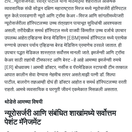
टीप…न्यूरोसर्जनडॉ. रवींद्र पाटील यांनी मोठमोठ्या शहरातील आकर्षक
व्यावसायिक संधी सोडून दक्षिण महाराष्ट्रात मिरज मध्ये न्यूरोसर्जरी होस्पिटल
सुरु केले.परवडणारी न्यूरो आणि ट्रॉमा केअर – मिरज आणि सांगलीमध्ये!जरी
न्यूरोसर्जरीला हॉस्पिटलच्या उच्च तंत्रज्ञान पायाभूत सुविधांची आवश्यकता
असली, तरीदेखील समर्थ हॉस्पिटल मध्ये वाजवी किंमतीत उच्च दर्जाचे उपचार
उपलब्ध आहेत.एव्हिडन्स बेस्ड मेडिसिन [EBM]समर्थ हॉस्पिटल मध्ये प्रत्येक
रुग्णाचे उपचार पर्याय एव्हिडन्स बेस्ड मेडिसिन प्रमाणेच ठरवले जातात. ही
उपचार पद्धत मेडिकल शास्त्रात सर्वोत्तम मानली जाते. इमर्जन्सी आणि ट्रॉमा
केअर साठी तज्ञांची टीमफास्ट आणि बेस्ट – हे आहे आमच्या इमर्जन्सी रुमचे
[ER] बोधवाक्य ! आमची डॉक्टर, नर्सीस व पॅरामेडिकल स्टाफची टीम तत्काल
आपात कालीन सेवा देण्यास नेहमीच तत्पर असते.माझी पत्नी डॉ. शिल्पा
पाटील, बालरोग तज्ञआम्ही दोघं ही डॉक्टर आहोत व समर्थ हॉस्पिटलच्या वरती
राहतो. आमचे व्यवसायिक व घरगुती जीवनं एकमेकात मिसळली असतात.
थोडेसे आमच्या विषयी
न्यूरोसर्जरी आणि संबंधित शाखांमध्ये सर्वोत्तम
पेशंट मॅनेजमेंट