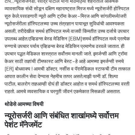
टीप…न्यूरोसर्जनडॉ. रवींद्र पाटील यांनी मोठमोठ्या शहरातील आकर्षक
व्यावसायिक संधी सोडून दक्षिण महाराष्ट्रात मिरज मध्ये न्यूरोसर्जरी होस्पिटल
सुरु केले.परवडणारी न्यूरो आणि ट्रॉमा केअर – मिरज आणि सांगलीमध्ये!जरी
न्यूरोसर्जरीला हॉस्पिटलच्या उच्च तंत्रज्ञान पायाभूत सुविधांची आवश्यकता
असली, तरीदेखील समर्थ हॉस्पिटल मध्ये वाजवी किंमतीत उच्च दर्जाचे उपचार
उपलब्ध आहेत.एव्हिडन्स बेस्ड मेडिसिन [EBM]समर्थ हॉस्पिटल मध्ये प्रत्येक
रुग्णाचे उपचार पर्याय एव्हिडन्स बेस्ड मेडिसिन प्रमाणेच ठरवले जातात. ही
उपचार पद्धत मेडिकल शास्त्रात सर्वोत्तम मानली जाते. इमर्जन्सी आणि ट्रॉमा
केअर साठी तज्ञांची टीमफास्ट आणि बेस्ट – हे आहे आमच्या इमर्जन्सी रुमचे
[ER] बोधवाक्य ! आमची डॉक्टर, नर्सीस व पॅरामेडिकल स्टाफची टीम तत्काल
आपात कालीन सेवा देण्यास नेहमीच तत्पर असते.माझी पत्नी डॉ. शिल्पा
पाटील, बालरोग तज्ञआम्ही दोघं ही डॉक्टर आहोत व समर्थ हॉस्पिटलच्या वरती
राहतो. आमचे व्यवसायिक व घरगुती जीवनं एकमेकात मिसळली असतात.
थोडेसे आमच्या विषयी
न्यूरोसर्जरी आणि संबंधित शाखांमध्ये सर्वोत्तम
पेशंट मॅनेजमेंट