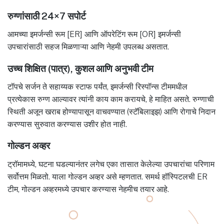
रुग्णांसाठी 24×7 सपोर्ट
आमच्या इमर्जन्सी रूम [ER] आणि ऑपरेटिंग रूम [OR] इमर्जन्सी
उपचारांसाठी सहज मिळणाऱ्या आणि नेहमी उपलब्ध असतात.
उच्च शिक्षित (पात्र), कुशल आणि अनुभवी टीम
टॉपचे सर्जन ते सहाय्यक स्टाफ पर्यंत, इमर्जन्सी रिस्पॉन्स टीममधील
प्रत्येकास रुग्ण आल्यावर त्यांनी काय काम करायचे, हे माहित असते. रुग्णाची
स्थिती अजून खराब होण्यापासून वाचवण्यात (स्टॅबिलाइझ) आणि रोगाचे निदान
करण्यास सुरुवात करण्यास उशीर होत नाही.
गोल्डन अव्हर
ट्रॉमामध्ये, घटना घडल्यानंतर लगेच एका तासात केलेल्या उपचारांचा परिणाम
सर्वोत्तम मिळतो. याला गोल्डन अव्हर असे म्हणतात. समर्थ हॉस्पिटलची ER
टीम, गोल्डन अव्हरमध्ये उपचार करण्यास नेहमीच तयार आहे.