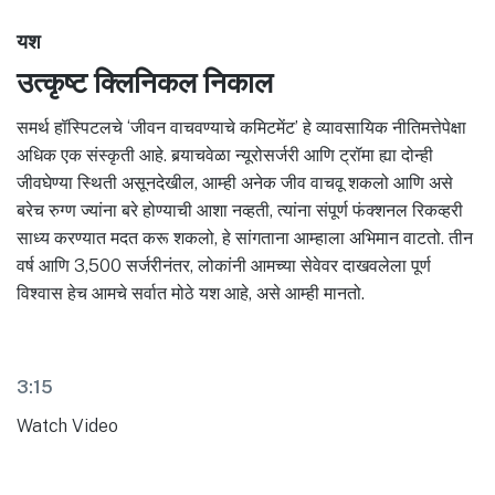
यश
उत्कृष्ट क्लिनिकल निकाल
समर्थ हॉस्पिटलचे ‘जीवन वाचवण्याचे कमिटमेंट’ हे व्यावसायिक नीतिमत्तेपेक्षा
अधिक एक संस्कृती आहे. बर्‍याचवेळा न्यूरोसर्जरी आणि ट्रॉमा ह्या दोन्ही
जीवघेण्या स्थिती असूनदेखील, आम्ही अनेक जीव वाचवू शकलो आणि असे
बरेच रुग्ण ज्यांना बरे होण्याची आशा नव्हती, त्यांना संपूर्ण फंक्शनल रिकव्हरी
साध्य करण्यात मदत करू शकलो, हे सांगताना आम्हाला अभिमान वाटतो. तीन
वर्ष आणि 3,500 सर्जरीनंतर, लोकांनी आमच्या सेवेवर दाखवलेला पूर्ण
विश्वास हेच आमचे सर्वात मोठे यश आहे, असे आम्ही मानतो.
3:15
Watch Video