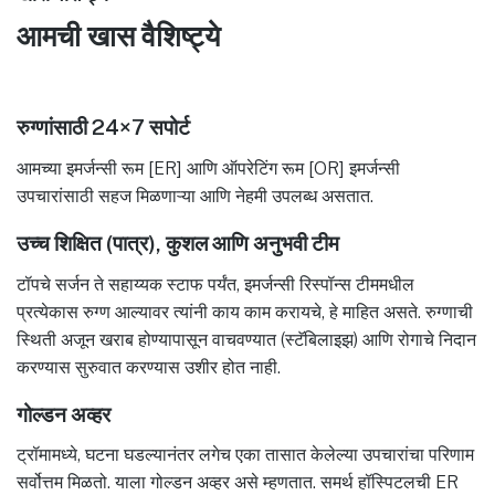
आमची खास वैशिष्ट्ये
रुग्णांसाठी 24×7 सपोर्ट
आमच्या इमर्जन्सी रूम [ER] आणि ऑपरेटिंग रूम [OR] इमर्जन्सी
उपचारांसाठी सहज मिळणाऱ्या आणि नेहमी उपलब्ध असतात.
उच्च शिक्षित (पात्र), कुशल आणि अनुभवी टीम
टॉपचे सर्जन ते सहाय्यक स्टाफ पर्यंत, इमर्जन्सी रिस्पॉन्स टीममधील
प्रत्येकास रुग्ण आल्यावर त्यांनी काय काम करायचे, हे माहित असते. रुग्णाची
स्थिती अजून खराब होण्यापासून वाचवण्यात (स्टॅबिलाइझ) आणि रोगाचे निदान
करण्यास सुरुवात करण्यास उशीर होत नाही.
गोल्डन अव्हर
ट्रॉमामध्ये, घटना घडल्यानंतर लगेच एका तासात केलेल्या उपचारांचा परिणाम
सर्वोत्तम मिळतो. याला गोल्डन अव्हर असे म्हणतात. समर्थ हॉस्पिटलची ER