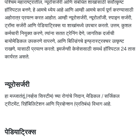
पश्चिम महाराष्ट्रातील, न्यूरोसर्जरी आणि संबंधित शाखांसाठी सर्वोत्कृष्ट
हॉस्पिटल बनणे, हे आमचे ध्येय आहे आणि आम्ही आमचे कार्य पूर्ण करण्यासाठी
अहोरात्र प्रयत्न करत आहोत. आम्ही न्यूरोसर्जरी, न्यूरोलॉजी, स्पाइन सर्जरी,
ट्रॉमा सर्जरी आणि पेडियाट्रिक्स या शाखांमध्ये उपचार करतो. उत्तम, कुशल
कर्मचारी नियुक्त करणे, त्यांना सतत ट्रेनिंग देणे, जागतिक दर्जाची
बायोमेडिकल उपकरणे वापरणे, आणि बिल्डिंगचे इन्फ्रास्ट्रक्चर उत्कृष्ट
राखणे, यासाठी प्रयत्न करतो. इमर्जन्सी केसेससाठी समर्थ हॉस्पिटल 24 तास
कार्यरत असते.
न्यूरोसर्जरी
हा मज्जातंतूं (नर्व्हस सिस्टीम) च्या रोगांचे निदान, मेडिकल / सर्जिकल
ट्रीटमेंट, रिहॅबिलिटेशन आणि प्रिव्हेन्शन (प्रतिबंध) विभाग आहे.
पेडियाट्रिक्स